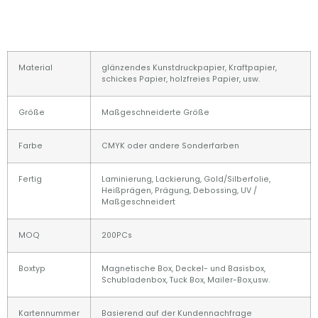
Material
glänzendes Kunstdruckpapier, Kraftpapier,
schickes Papier, holzfreies Papier, usw.
Größe
Maßgeschneiderte Größe
Farbe
CMYK oder andere Sonderfarben
Fertig
Laminierung, Lackierung, Gold/Silberfolie,
Heißprägen, Prägung, Debossing, UV /
Maßgeschneidert
MOQ
200PCs
Boxtyp
Magnetische Box, Deckel- und Basisbox,
Schubladenbox, Tuck Box, Mailer-Box,usw.
Kartennummer
Basierend auf der Kundennachfrage