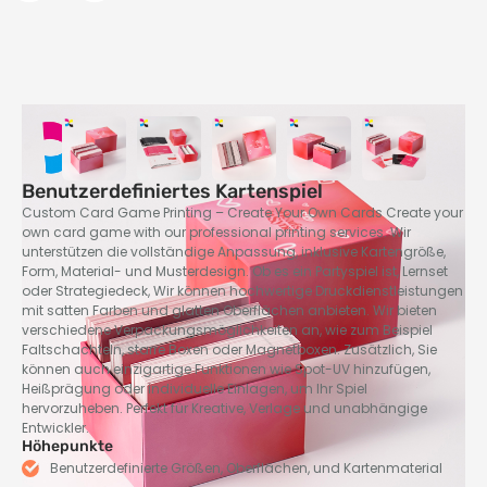
Benutzerdefiniertes Kartenspiel
Custom Card Game Printing – Create Your Own Cards Create your
own card game with our professional printing services
. Wir
unterstützen die vollständige Anpassung, inklusive Kartengröße,
Form, Material- und Musterdesign. Ob es ein Partyspiel ist, Lernset
oder Strategiedeck, Wir können hochwertige Druckdienstleistungen
mit satten Farben und glatten Oberflächen anbieten. Wir bieten
verschiedene Verpackungsmöglichkeiten an, wie zum Beispiel
Faltschachteln, starre Boxen oder Magnetboxen. Zusätzlich, Sie
können auch einzigartige Funktionen wie Spot-UV hinzufügen,
Heißprägung oder individuelle Einlagen, um Ihr Spiel
hervorzuheben. Perfekt für Kreative, Verlage und unabhängige
Entwickler.
Höhepunkte
Benutzerdefinierte Größen, Oberflächen, und Kartenmaterial