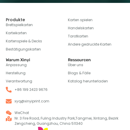
Produkte
Karten spielen
Brettspielkarten
Handelskarten
Karteikarten
Tarotkarten
Kartenspiele & Decks
Andere gedruckte Karten
Bestätigungskarten
Warum Xinyi
Ressourcen
Anpassung
Über uns
Herstellung
Blogs & Fälle
Verantwortung
Katalog herunterladen
+86 199 2423 9676
xyq@xinyiprint.com
WeChat
Nr. 3 Fire Road, Fuling Industry Park,Tangmei, Xintang, Bezirk
Zengcheng, Guangzhou, China 511340