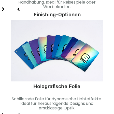
nd
Handhabung. Ideal für Reisespiele oder
b
Werbekarten
Finishing-Optionen
Holografische Folie
ine
Schillernde Folie für dynamische Lichteffekte.
Gla
ehr
Ideal für herausragende Designs und
G
erstklassige Optik.