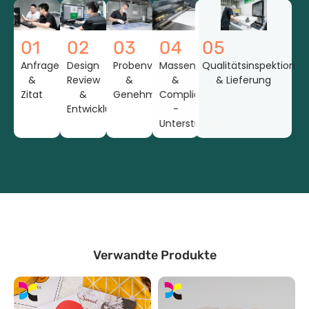
01
02
03
04
05
Anfrage
Design
Probenvorbereitung
Massenproduktion
Qualitätsinspektion
&
Review
&
&
& Lieferung
Zitat
&
Genehmigung
Compliance
Entwicklung
-
Unterstützung
Verwandte Produkte