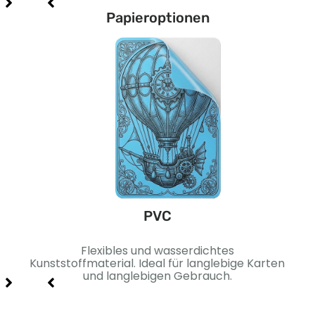
Papieroptionen
PVC
äche.
Flexibles und wasserdichtes
Sc
 und
Kunststoffmaterial. Ideal für langlebige Karten
Idea
und langlebigen Gebrauch.