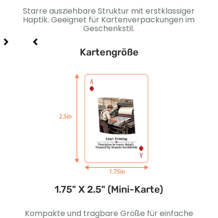
Starre ausziehbare Struktur mit erstklassiger
Stab
ür
Haptik. Geeignet für Kartenverpackungen im
.
Geschenkstil.
Kartengröße
e)
1.75" X 2.5" (Mini-Karte)
tive
Kompakte und tragbare Größe für einfache
E