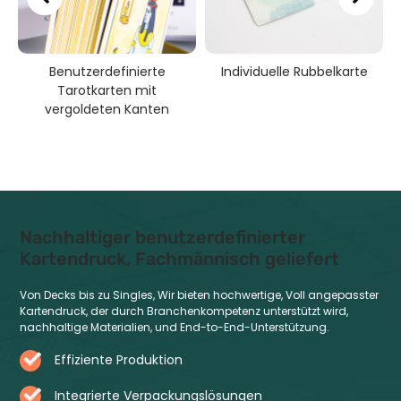
Benutzerdefinierte
Individuelle Rubbelkarte
Tarotkarten mit
t
vergoldeten Kanten
Nachhaltiger benutzerdefinierter
Kartendruck, Fachmännisch geliefert
Von Decks bis zu Singles, Wir bieten hochwertige, Voll angepasster
Kartendruck, der durch Branchenkompetenz unterstützt wird,
nachhaltige Materialien, und End-to-End-Unterstützung.
Effiziente Produktion
Integrierte Verpackungslösungen