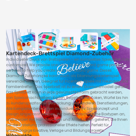
Kartendeck-Brettspiel Diamond-Zubehör
Individueller Druck von Brettspielen – ein komplettes Spielpaket,
fully
customized We provide one-stop custom board game printing
services to help you create your own board game
. Dieses
Diamant-Zubehörspiel kann auch als Erkennungskartenspiel
verwendet werden, Geeignet für Incentive-Spiele mit Freunden und
Familientreffen. Das Spielbrett ist zu einem Diamantmodell gefaltet.
Das Spielbrett kann in jede gewünschte Form gebracht werden,
von Spielschachbrettern, Karten, Regelbücher, Token, Würfel bis hin
zu kundenspezifischer Verpackung und anderen Dienstleistungen,
Alle Komponenten können individuell an Ihr Spielkonzept und
Design angepasst werden. Wir bieten verschiedene Boxtypen an,
und werden mit Handbüchern und Anleitungen geliefert, die Ihnen
bei der Erstellung professioneller Effekte helfen. Perfekt für
unabhängige Kreative, Verlage und Bildungsprojekte.
Höhepunkte