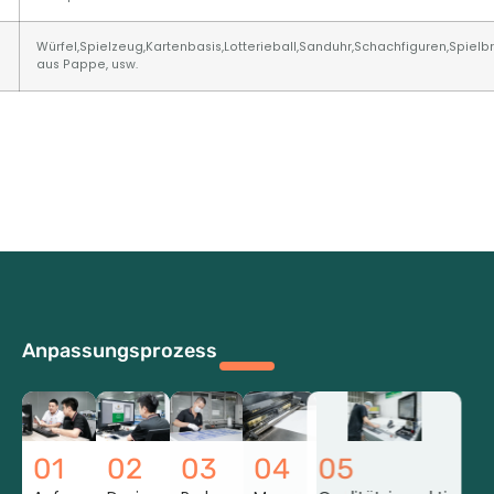
Würfel,Spielzeug,Kartenbasis,Lotterieball,Sanduhr,Schachfiguren,Spielbr
aus Pappe, usw.
Anpassungsprozess
01
02
03
04
05