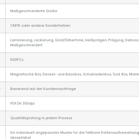
Maßgeschneiderte Größe
CMYK oder andere Sonderfarben
Laminierung, Lackierung, Gold/Silberfolie, Heißprägen, Prägung, Debossi
Maßgeschneidert
500PCs
Magnetische Box, Deckel- und Basisbox, Schubladenbox, Tuck Box, Maile
r
Basierend auf der Kundennachfrage
PDF/AI 300dpi
Qualitätsprüfung in jedem Prozess
Ein individuell angepasstes Muster für die faltbare Kartenaufbewahrung 
akzeptabel