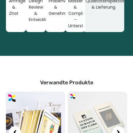
Anfrage
Design
Probenvorbereitung
Massenproduktion
Qualitätsinspektion
&
Review
&
&
& Lieferung
Zitat
&
Genehmigung
Compliance
Entwicklung
-
Unterstützung
Verwandte Produkte