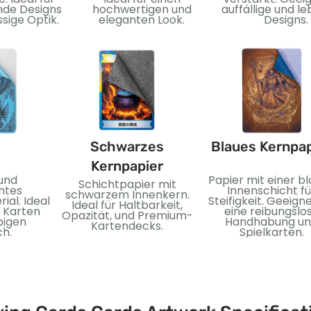
nde Designs
hochwertigen und
auffällige und l
sige Optik.
eleganten Look.
Designs.
Schwarzes
Blaues Kernpap
Kernpapier
 und
Papier mit einer b
Schichtpapier mit
htes
Innenschicht fü
schwarzem Innenkern.
ial. Ideal
Steifigkeit. Geeigne
Ideal für Haltbarkeit,
e Karten
eine reibungslo
Opazität, und Premium-
bigen
Handhabung u
Kartendecks.
h.
Spielkarten.