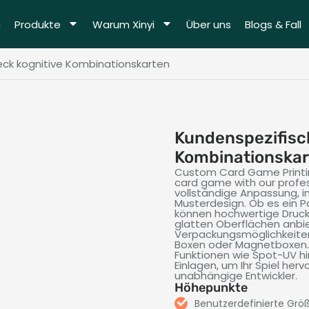
m
Produkte
Warum Xinyi
Über uns
Blogs & Fall
ck kognitive Kombinationskarten
Kundenspezifisc
Kombinationska
Custom Card Game Printi
card game with our profes
vollständige Anpassung, i
Musterdesign. Ob es ein Pa
können hochwertige Druck
glatten Oberflächen anbi
Verpackungsmöglichkeiten 
Boxen oder Magnetboxen. Z
Funktionen wie Spot-UV hi
Einlagen, um Ihr Spiel her
unabhängige Entwickler.
Höhepunkte
Benutzerdefinierte Grö