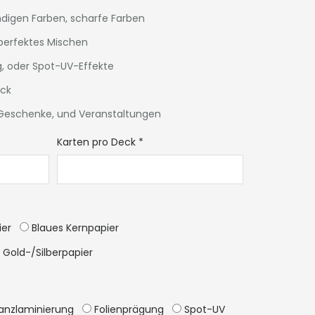
ndigen Farben, scharfe Farben
 perfektes Mischen
g, oder Spot-UV-Effekte
uck
, Geschenke, und Veranstaltungen
Karten pro Deck
*
ier
Blaues Kernpapier
Gold-/Silberpapier
anzlaminierung
Folienprägung
Spot-UV