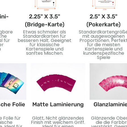
ini-
2.25" X 3.5"
2.5" X 3.5"
(Bridge-Karte)
(Pokerkarte)
gbare
Etwas schmaler als
Standardkartengröß
che
Standardkarten für
mit ausgewogenen
l für
besseren Halt. Geeignet
Proportionen. Perfek
er
für klassische
für die meisten
n
Kartenspiele und
Kartenspiele und
sanftes Mischen.
kundenspezifische
Spiele
sche Folie
Matte Laminierung
Glanzlamini
 Folie für
Glatt, Nicht glänzendes
Glänzende Ober
ische
Finish mit weichem Griff.
die die Farbbr
. Ideal für
Ideal für einen
verstärkt. Geeig