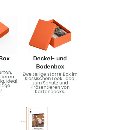
Box
Deckel- und
Booster-Pack
Bodenbox
arton,
Kompakte, versiege
Zweiteilige starre Box im
tieren
Packungen zum
klassischen Look. Ideal
g. Ideal
Überraschen un
zum Schutz und
rtige
Sammeln. Ideal fü
Präsentieren von
s.
Sammelkarten,
Kartendecks.
Einzelhandelsdispla
und
Werbeveröffentlich