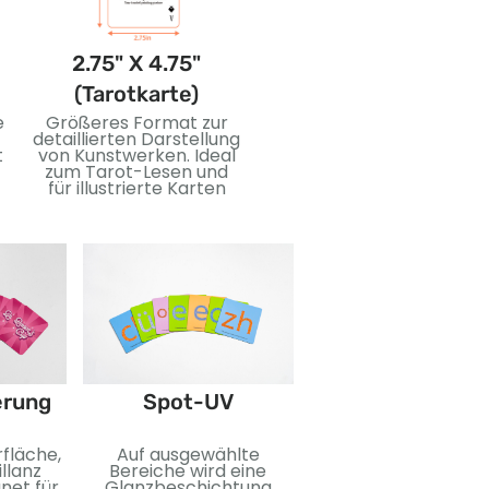
2.75" X 4.75"
3.5" X 5" (Jumbo-
(Tarotkarte)
Karte)
e
Größeres Format zur
Übergroße Karten für
detaillierten Darstellung
auffällige Bilder und
t
von Kunstwerken. Ideal
einfaches Lesen. Ideal
zum Tarot-Lesen und
zum Unterrichten,
für illustrierte Karten
Ereignisse, oder
Sondereditionen.
Folienprägun
erung
Spot-UV
Für einen
fläche,
Auf ausgewählte
reflektierenden Eff
illanz
Bereiche wird eine
wird eine Metallfol
net für
Glanzbeschichtung