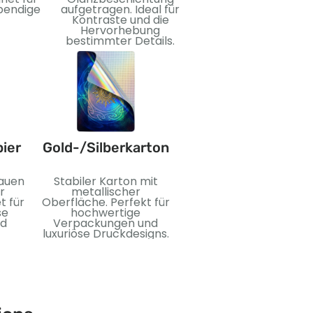
aufgebracht. Perfekt
ebendige
aufgetragen. Ideal für
mehr Luxus und visue
Kontraste und die
Wirkung.
Hervorhebung
bestimmter Details.
ier
Gold-/Silberkarton
PVC
lauen
Stabiler Karton mit
Flexibles und
r
metallischer
wasserdichtes
t für
Oberfläche. Perfekt für
Kunststoffmaterial. Idea
se
hochwertige
für langlebige Karten
nd
Verpackungen und
und langlebigen
luxuriöse Druckdesigns.
Gebrauch.