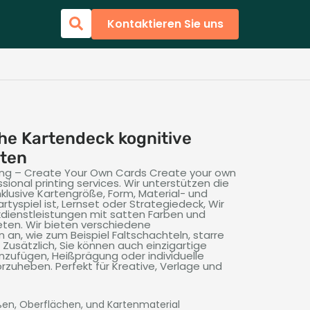
Kontaktieren Sie uns
he Kartendeck kognitive
rten
ng – Create Your Own Cards Create your own
sional printing services
. Wir unterstützen die
nklusive Kartengröße, Form, Material- und
rtyspiel ist, Lernset oder Strategiedeck, Wir
dienstleistungen mit satten Farben und
eten. Wir bieten verschiedene
an, wie zum Beispiel Faltschachteln, starre
usätzlich, Sie können auch einzigartige
nzufügen, Heißprägung oder individuelle
vorzuheben. Perfekt für Kreative, Verlage und
ßen, Oberflächen, und Kartenmaterial