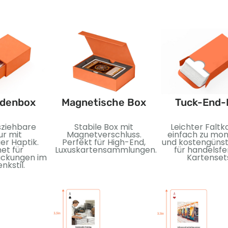
adenbox
Magnetische Box
Tuck-End-
sziehbare
Stabile Box mit
Leichter Faltk
ur mit
Magnetverschluss.
einfach zu mon
er Haptik.
Perfekt für High-End,
und kostengünsti
et für
Luxuskartensammlungen.
für handelsfe
ackungen im
Kartenset
nkstil.