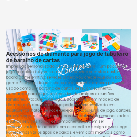
Acessórios de diamante para jogo de tabuleiro
de baralho de cartas
Impressão personalizada de jogos de tabuleiro – um pacote de
jogo completo,
fully customized We provide one-stop custom
board game printing services to help you create your own board
game
. Este jogo de acessórios de diamante também pode ser
usado como um baralho de cartas de reconhecimento,
adequado para jogos de incentivo de amigos e reuniões
familiares. O tabuleiro de jogo é dobrado em um modelo de
diamante. O tabuleiro de jogo pode ser personalizado em
qualquer formato que você desejar, de tabuleiros de jogo, cartões,
livros de regras, fichas, dados para embalagens personalizadas
e outros serviços, todos os componentes podem ser
personalizados de acordo com o conceito e design do seu jogo.
Fornecemos vários tipos de caixas, e vem com manuais como