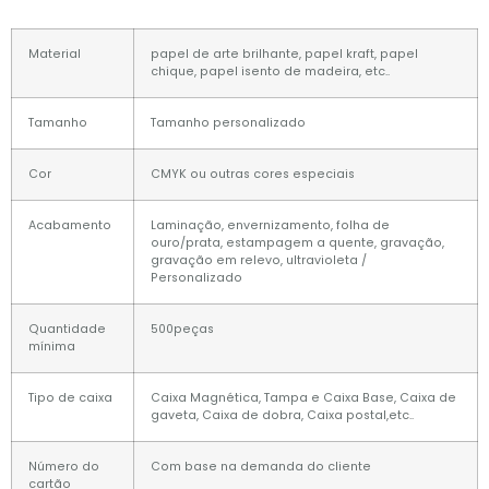
Material
papel de arte brilhante, papel kraft, papel
chique, papel isento de madeira, etc..
Tamanho
Tamanho personalizado
Cor
CMYK ou outras cores especiais
Acabamento
Laminação, envernizamento, folha de
ouro/prata, estampagem a quente, gravação,
gravação em relevo, ultravioleta /
Personalizado
Quantidade
500peças
mínima
Tipo de caixa
Caixa Magnética, Tampa e Caixa Base, Caixa de
gaveta, Caixa de dobra, Caixa postal,etc..
Número do
Com base na demanda do cliente
cartão