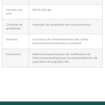
Formato da
PDF/AI 300 dpi
arte
Controle de
Inspeção de qualidade em cada processo
qualidade
Amostra
A amostra de armazenamento de cartão
dobrável personalizada é aceitável
Acessórios
dados,brinquedos,base de cartão,bola de
loteria,ampulheta,peças de xadrez,tabuleiro de
jogo,Telas de papelão, etc..