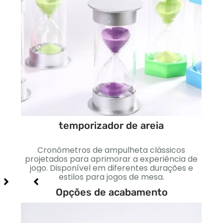
temporizador de areia
itos
es
es
Cronômetros de ampulheta clássicos
Dinh
ncias
projetados para aprimorar a experiência de
cores
jogo. Disponível em diferentes durações e
estilos para jogos de mesa.
e
Opções de acabamento