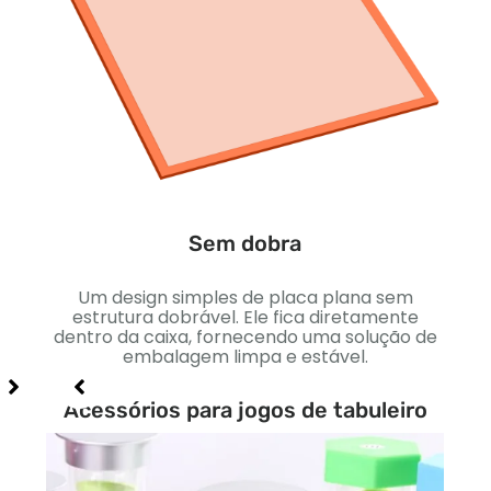
Um d
apr
ca
Sem dobra
 cria
Um design simples de placa plana sem
agem.
estrutura dobrável. Ele fica diretamente
de
dentro da caixa, fornecendo uma solução de
nte.
embalagem limpa e estável.
Acessórios para jogos de tabuleiro