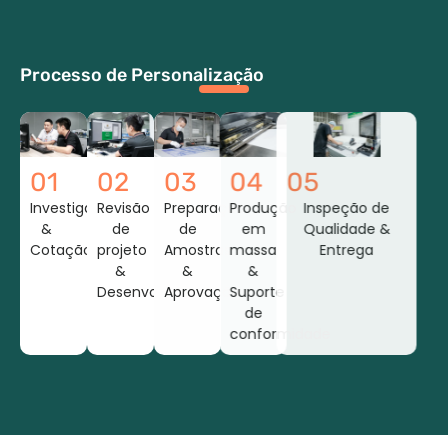
Processo de Personalização
01
02
03
04
05
Investigação
Revisão
Preparação
Produção
Inspeção de
&
de
de
em
Qualidade &
Cotação
projeto
Amostras
massa
Entrega
&
&
&
Desenvolvimento
Aprovação
Suporte
de
conformidade