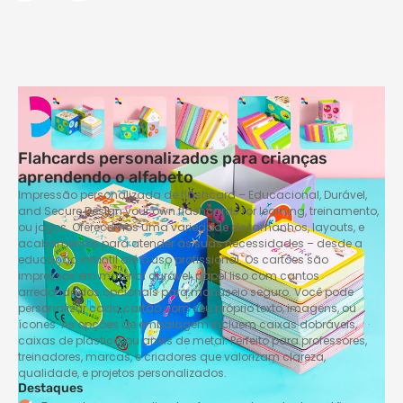
Flahcards personalizados para crianças
aprendendo o alfabeto
Impressão personalizada de flashcard – Educacional, Durável,
and Secure Design your own flashcards for learning
, treinamento,
ou jogos. Oferecemos uma variedade de tamanhos, layouts, e
acabamentos para atender às suas necessidades – desde a
educação infantil até o uso profissional. Os cartões são
impressos em material durável, papel liso com cantos
arredondados opcionais para manuseio seguro. Você pode
personalizar cada cartão com seu próprio texto, imagens, ou
ícones. As opções de embalagem incluem caixas dobráveis,
caixas de plástico, ou anéis de metal. Perfeito para professores,
treinadores, marcas, e criadores que valorizam clareza,
qualidade, e projetos personalizados.
Destaques