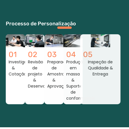
Processo de Personalização
01
02
03
04
05
Investigação
Revisão
Preparação
Produção
Inspeção de
&
de
de
em
Qualidade &
Cotação
projeto
Amostras
massa
Entrega
&
&
&
Desenvolvimento
Aprovação
Suporte
de
conformidade