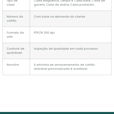
Tipo de
Caixa Magnética, Tampa e Caixa Base, Caixa de
caixa
gaveta, Caixa de dobra, Caixa postal,etc..
Número do
Com base na demanda do cliente
cartão
Formato da
PDF/AI 300 dpi
arte
Controle de
Inspeção de qualidade em cada processo
qualidade
Amostra
A amostra de armazenamento de cartão
dobrável personalizada é aceitável