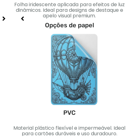
to
Folha iridescente aplicada para efeitos de luz
Sua
 e
dinâmicos. Ideal para designs de destaque e
apelo visual premium.
Opções de papel
PVC
ica.
Material plástico flexível e impermeável. Ideal
Pape
signs
para cartões duráveis ​​e uso duradouro.
Ideal