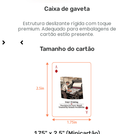
Caixa de gaveta
eção
Estrutura deslizante rígida com toque
Caix
 de
premium. Adequado para embalagens de
Perf
cartão estilo presente.
Tamanho do cartão
1.75" x 2.5" (Minicartão)