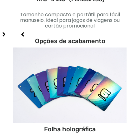
igns
Tamanho compacto e portátil para fácil
U
iais e
manuseio. Ideal para jogos de viagens ou
pad
cartão promocional
Opções de acabamento
Folha holográfica