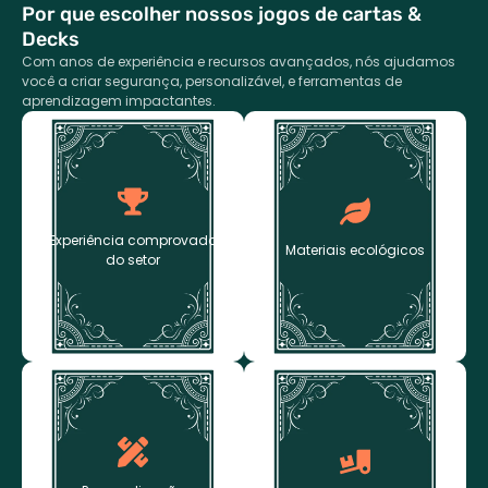
Por que escolher nossos jogos de cartas &
Decks
Com anos de experiência e recursos avançados, nós ajudamos
você a criar segurança, personalizável, e ferramentas de
aprendizagem impactantes.
Experiência
Materiais ecológicos
comprovada do setor
Usamos certificados, papel
Mais de duas décadas de
ecológico e tintas à base
jogo de cartas &
Experiência comprovada
de soja — alinhando seus
Materiais ecológicos
experiência em fabricação
do setor
produtos com práticas
de decks para editoras e
sustentáveis.
instituições de jogos
globais experientes.
Personalização
Flexível & Responsivo
personalizada
Quantidades mínimas de
Do tamanho do cartão,
pedido baixas,
terminar, e embalagens
prototipagem rápida, e