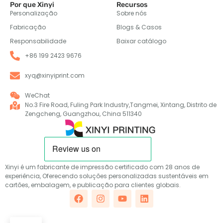
Por que Xinyi
Recursos
Personalização
Sobre nós
Fabricação
Blogs & Casos
Responsabilidade
Baixar catálogo
+86 199 2423 9676
xyq@xinyiprint.com
WeChat
No.3 Fire Road, Fuling Park Industry,Tangmei, Xintang, Distrito de
Zengcheng, Guangzhou, China 511340
Xinyi é um fabricante de impressão certificado com 28 anos de
experiência, Oferecendo soluções personalizadas sustentáveis em
cartões, embalagem, e publicação para clientes globais.