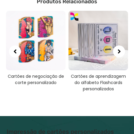
Produtos Relacionados
Cartões de negociação de
Cartões de aprendizagem
corte personalizado
do alfabeto Flashcards
a
personalizados
Impressão de cartões personalizados