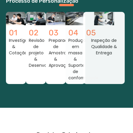
Processo de Personalização
01
02
03
04
05
Investigação
Revisão
Preparação
Produção
Inspeção de
&
de
de
em
Qualidade &
Cotação
projeto
Amostras
massa
Entrega
&
&
&
Desenvolvimento
Aprovação
Suporte
de
conformidade