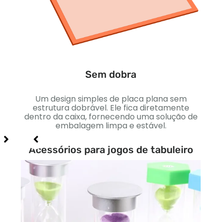
Um d
apr
ca
Sem dobra
 cria
Um design simples de placa plana sem
agem.
estrutura dobrável. Ele fica diretamente
de
dentro da caixa, fornecendo uma solução de
nte.
embalagem limpa e estável.
Acessórios para jogos de tabuleiro