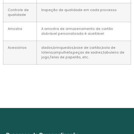
Controle de
Inspeção de qualidade em cada processo
qualidade
Amostra
A amostra de armazenamento de cartão
dobrável personalizada é aceitável
Acessórios
dados,brinquedos,base de cartão,bola de
loteria,ampulheta,peças de xadrez,tabuleiro de
jogo,Telas de papelão, etc..