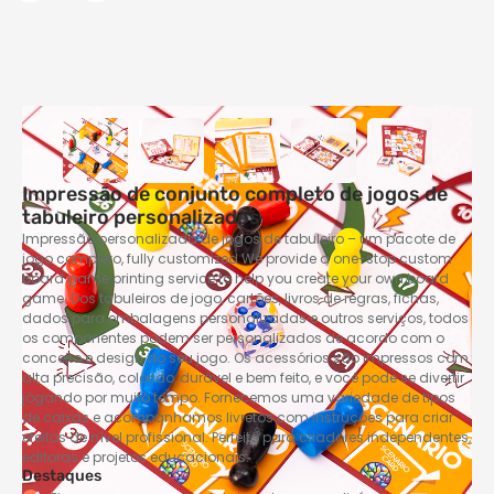
Impressão de conjunto completo de jogos de
tabuleiro personalizados
Impressão personalizada de jogos de tabuleiro – um pacote de
jogo completo,
fully customized We provide a one-stop custom
board game printing service to help you create your own board
game
. Dos tabuleiros de jogo, cartões, livros de regras, fichas,
dados para embalagens personalizadas e outros serviços, todos
os componentes podem ser personalizados de acordo com o
conceito e design do seu jogo. Os acessórios são impressos com
alta precisão, colorido, durável e bem feito, e você pode se divertir
jogando por muito tempo. Fornecemos uma variedade de tipos
de caixas e acompanhamos livretos com instruções para criar
efeitos de nível profissional. Perfeito para criadores independentes,
editoras e projetos educacionais.
Destaques