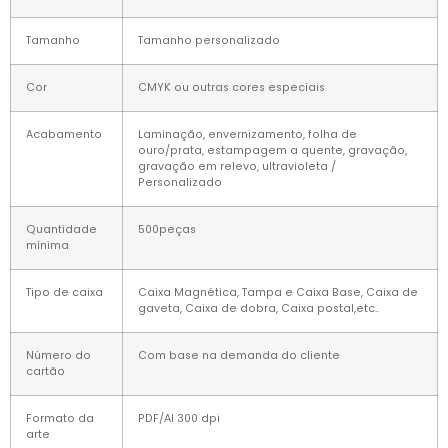
Tamanho
Tamanho personalizado
Cor
CMYK ou outras cores especiais
Acabamento
Laminação, envernizamento, folha de
ouro/prata, estampagem a quente, gravação,
gravação em relevo, ultravioleta /
Personalizado
Quantidade
500peças
mínima
Tipo de caixa
Caixa Magnética, Tampa e Caixa Base, Caixa de
gaveta, Caixa de dobra, Caixa postal,etc..
Número do
Com base na demanda do cliente
cartão
Formato da
PDF/AI 300 dpi
arte