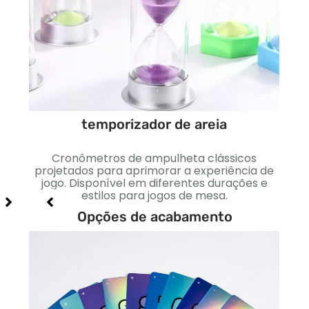
temporizador de areia
itos
es
es
Cronômetros de ampulheta clássicos
Dinh
ncias
projetados para aprimorar a experiência de
cores
jogo. Disponível em diferentes durações e
estilos para jogos de mesa.
e
Opções de acabamento