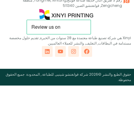
رقم 3 طريق النار, حديقة صناعة فوينج,Tangmei, Xintang, منطقة
Zengch, قوانغتشو, الصين 511340
Xinyi هي شركة تصنيع طباعة معتمدة مع 28 سنوات من الخبرة, تقديم حلول مخصصة
في البطاقات, التغليف, والنشر للعملاء العالميين.
حقوق الطبع والنشر ©2026 شركة قوانغتشو شينيى للطباعة., المحدودة. جميع الحقوق
.