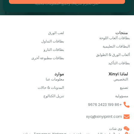
*نحن نحترم سريةك وجميع المعلومات محمية.
ات
لعب الورق
 ألعاب اللوحة
بطاقات التداول
ت التعليمية
بطاقات التارو
الورق & الطوابق
بطاقات مطبوعة أخرى
التأكيد
X
موارد
صيص
معلومات عنا
المدونات & حالات
ية
تنزيل الكتالوج
+86 1
xyq@xinyiprint.co
ي شات