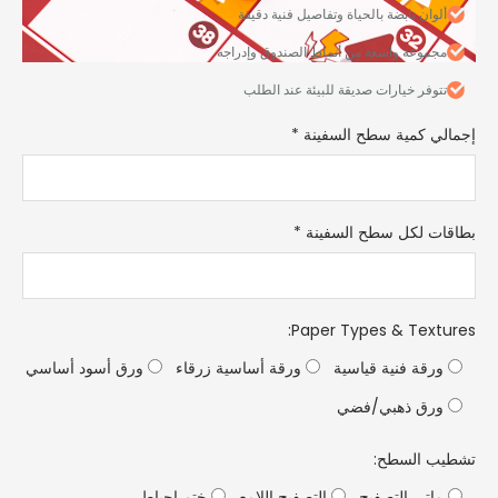
ألوان نابضة بالحياة وتفاصيل فنية دقيقة
مجموعة واسعة من أنماط الصندوق وإدراجه
تتوفر خيارات صديقة للبيئة عند الطلب
لي كمية سطح السفينة
*
ات لكل سطح السفينة
*
:
Paper Types & Text
رقة فنية قياسية
ورقة أساسية زرقاء
ورق أسود أساسي
رق ذهبي/فضي
ب السطح:
اتي التصفيح
التصفيح اللامع
ختم احباط