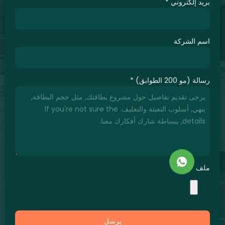
د إلكتروني
*
 الشركة
(مو 200 الطوابق)
*
ف
يرسل