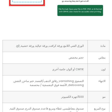
الورق الفني اللامع, ورقة كرافت, ورقة خيالية, ورقة خشبية, إلخ.
س
حجم مخصص
CMYK أو ألوان خاصة أخرى
اء
التصفيح, varnishing, رقائق الذهب/الفضة, ختم ساخن, النقش,
debossing, الأشعة فوق البنفسجية / مخصصة
500أجهزة الكمبيوتر
لمربع
صندوق مغناطيسي, غطاء ومربع قاعدة, صندوق الدرج, صندوق الثنية,