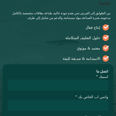
رة
طوابق إلى الفردي, نحن نقدم جودة عالية, طباعة بطاقات مخصصة بالكامل
ة بخبرة الصناعة, مواد مستدامة, والدعم من شامل إلى طرف.
إنتاج فعال
حلول التغليف المتكاملة
معتمد & موثوق
الاستدامة & صديقة للبيئة
ل بنا
مك
*
س اب الخاص بك
*