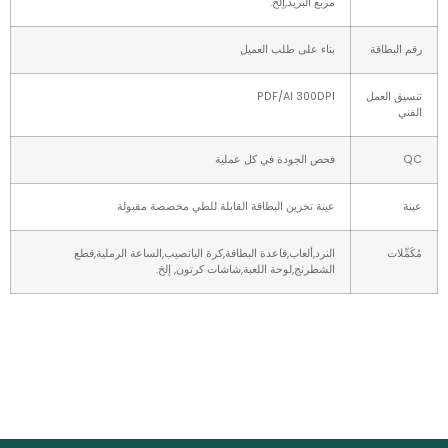
مربع البريد,إلخ.
لبطاقة
بناء على طلب العميل
ق العمل
PDF/AI 300DPI
فحص الجودة في كل عملية
عينة تخزين البطاقة القابلة للطي مخصصة مقبولة
ِلات
النرد,ألعاب,قاعدة البطاقة,كرة اليانصيب,الساعة الرملية,قطع
الشطرنج,لوحة اللعبة,شاشات كرتون, إلخ.