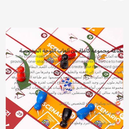
ة مجموعة كاملة من ألعاب اللوحة المخصصة
 ألعاب الطاولة المخصصة – حزمة لعبة كاملة,
fully customized We
provide a one-stop custom board game printing service to
you create your own board 
. من لوحات اللعبة, البطاقات, كتب
د, الرموز, النرد إلى التعبئة والتغليف المخصصة وغيرها من الخدمات, يمكن
 جميع المكونات وفقًا لمفهوم اللعبة وتصميمها. تتم طباعة الملحقات بدقة
 ملون, متين وجيد الصنع, ويمكنك الاستمتاع باللعب لفترة طويلة. نحن نقدم
 متنوعة من أنواع الصناديق ونأتي مع كتيبات مثل التعليمات لإنشاء تأثيرات
ية. مثالي للمبدعين المستقلين, الناشرون والمشاريع التعليمية.
لوحات ومكونات قابلة للتخصيص بالكامل
جودة عالية, مواد طباعة متينة
الرموز المخصصة, النرد, وقطع اللاعب