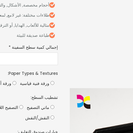
أحجام مخصصة, الأشكال, والت
طلاءات مختلفة: غير لامع, لمعا
مثالية للألعاب, الهدايا, أو الترق
طباعة صديقة للبيئة
إجمالي كمية سطح السفينة
*
:
Paper Types & Textures
ورقة فنية قياسية
ورقة أس
تشطيب السطح:
ماتي التصفيح
التصفيح الل
النقش/النقش
خيارات صندوق التغليف: