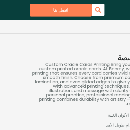
اتصل بنا
صصة
Custom Oracle Cards Printing Bring your s
custom printed oracle cards
.
At Bonroy
,
w
printing that ensures every card carries vivid 
smooth finish
.
Choose from premium ca
lamination
,
and even gilded edges to give y
With advanced printing techniques
illustration
,
and message with clarity 
personal practice
,
professional readin
printing combines durability with artistry 
.
m
لألوان الغنية
م طويل الأمد