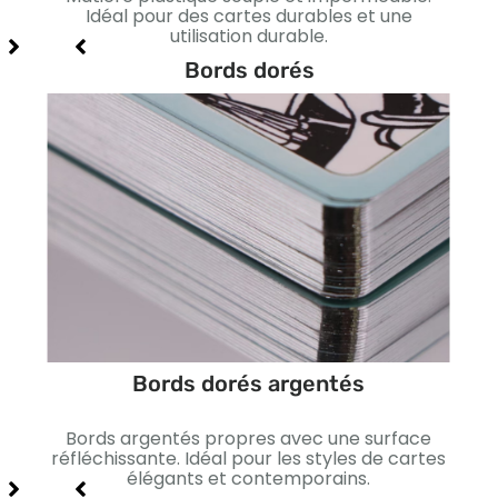
me et
Idéal pour des cartes durables et une
noir.
utilisation durable.
Bords dorés
Bords dorés argentés
ur un
Bords argentés propres avec une surface
B
rot
réfléchissante. Idéal pour les styles de cartes
vibr
élégants et contemporains.