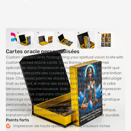
Cartes oracle personnalisées
Custom Oracle Cards Printing Bring your spiritual vision to life with
custom printed oracle cards
. Chez Bonroy, nous sommes
spécialisés dans l'impression de haute qualité qui garantit que
chaque carte porte des couleurs vives, détails nets, et une finition
lisse. Choisissez parmi les stocks de cartes premium, pelliculage
mat ou brillant, et même des bords dorés pour donner à votre
terrasse une touche luxueuse. Avec des techniques d'impression
avancées, nous capturons chaque symbole, illustration, et
message avec clarté et précision. Que ce soit pour une pratique
personnelle, lectures professionnelles, ou au détail, notre
impression de cartes Oracle allie durabilité et talent artistique,
transformant votre conception en un outil significatif et durable.
Points forts
Impression de haute qualité avec vive, couleurs riches