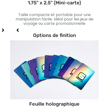
1.75" x 2.5" (Mini-carte)
ns
Taille compacte et portable pour une
L
s et
manipulation facile. Idéal pour les jeux de
st
voyage ou carte promotionnelle
Conv
Options de finition
Feuille holographique