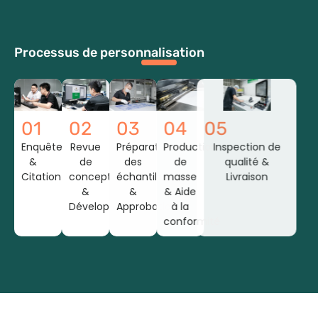
Processus de personnalisation
01
02
03
04
05
Enquête
Revue
Préparation
Production
Inspection de
&
de
des
de
qualité &
Citation
conception
échantillons
masse
Livraison
&
&
& Aide
Développement
Approbation
à la
conformité