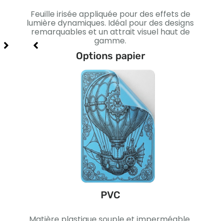
ffet
Feuille irisée appliquée pour des effets de
Lis
xe et
lumière dynamiques. Idéal pour des designs
I
remarquables et un attrait visuel haut de
gamme.
Options papier
PVC
ique.
Matière plastique souple et imperméable.
Pa