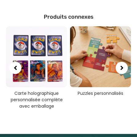
Produits connexes
r
Carte holographique
Puzzles personnalisés
J
on
personnalisée complète
avec emballage