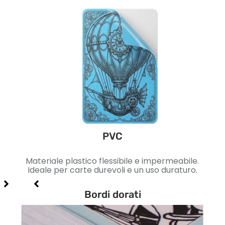
PVC
ica.
Materiale plastico flessibile e impermeabile.
Car
gn di
Ideale per carte durevoli e un uso duraturo.
Ide
Bordi dorati