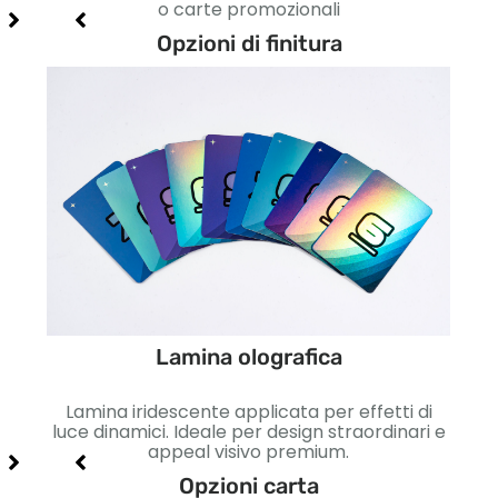
o carte promozionali
Opzioni di finitura
Lamina olografica
etto
Lamina iridescente applicata per effetti di
Lisc
so e
luce dinamici. Ideale per design straordinari e
Id
appeal visivo premium.
Opzioni carta