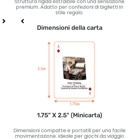
e per
Struttura rigida estraibile con una sensazione
 carte
premium. Adatto per confezioni di biglietti in
m
, e
stile regalo.
Dimensioni della carta
1.75" X 2.5" (Minicarta)
ivi.
Dimensioni compatte e portatili per una facile
Legge
erne
movimentazione. Ideale per giochi da viaggio
per