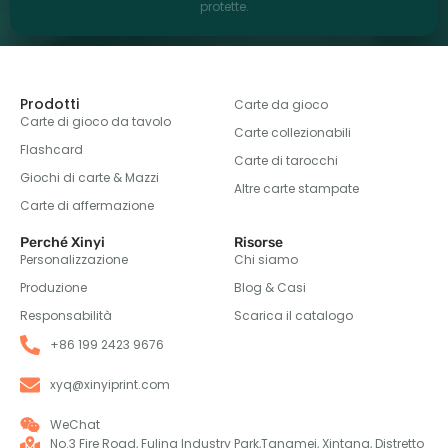
protette.
Prodotti
Carte da gioco
Carte di gioco da tavolo
Carte collezionabili
Flashcard
Carte di tarocchi
Giochi di carte & Mazzi
Altre carte stampate
Carte di affermazione
Perché Xinyi
Risorse
Personalizzazione
Chi siamo
Produzione
Blog & Casi
Responsabilità
Scarica il catalogo
+86 199 2423 9676
xyq@xinyiprint.com
WeChat
No.3 Fire Road, Fuling Industry Park,Tangmei, Xintang, Distretto