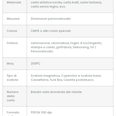
Materiale
carta artistica lucida, carta kraft, carta fantasia,
carta senza legno, ecc.
Misurare
Dimensioni personalizzate
Colore
CMYK o altri colori speciali
Finitura
Laminazione, verniciatura, foglio d'oro/argento,
stampa a caldo, goffratura, Debossing, UV /
Personalizzato
Moq
200PC
Tipo di
Scatola magnetica, Coperchio e scatola base,
scatola
Cassettiera, Tuck Box, Casella postale,ecc.
Numero
Basato sulla domanda del cliente
della
carta
Formato
PDF/AI 300 dpi