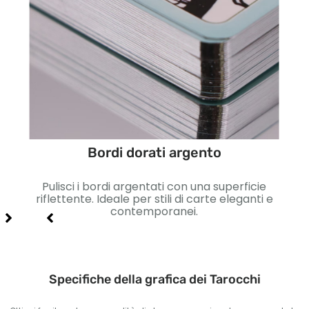
Bordi dorati argento
n look
Pulisci i bordi argentati con una superficie
Fi
hi
riflettente. Ideale per stili di carte eleganti e
v
contemporanei.
Specifiche della grafica dei Tarocchi