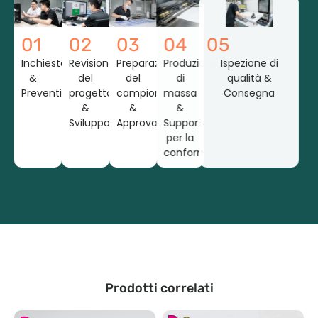
01
02
03
04
05
Inchiesta
Revisione
Preparazione
Produzione
Ispezione di
&
del
del
di
qualità &
Preventivo
progetto
campione
massa
Consegna
&
&
&
Sviluppo
Approvazione
Supporto
per la
conformità
Prodotti correlati