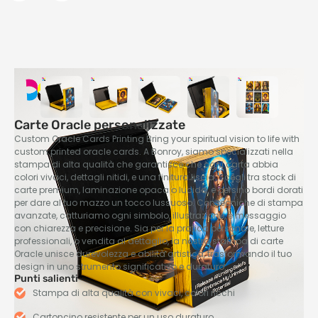
Carte Oracle personalizzate
Custom Oracle Cards Printing Bring your spiritual vision to life with
custom printed oracle cards
. A Bonroy, siamo specializzati nella
stampa di alta qualità che garantisce che ogni carta abbia
colori vivaci, dettagli nitidi, e una finitura liscia. Scegli tra stock di
carte premium, laminazione opaca o lucida, e persino bordi dorati
per dare al tuo mazzo un tocco lussuoso. Con tecniche di stampa
avanzate, catturiamo ogni simbolo, illustrazione, e messaggio
con chiarezza e precisione. Sia per la pratica personale, letture
professionali, o vendita al dettaglio, la nostra stampa di carte
Oracle unisce durevolezza e abilità artistica, trasformando il tuo
design in uno strumento significativo e duraturo.
Punti salienti
Stampa di alta qualità con vivaci, colori ricchi
Cartoncino resistente per un uso duraturo