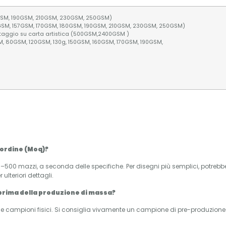
0GSM, 190GSM, 210GSM, 230GSM, 250GSM)
GSM, 157GSM, 170GSM, 180GSM, 190GSM, 210GSM, 230GSM, 250GSM)
aggio su carta artistica (500GSM,2400GSM )
M, 80GSM, 120GSM, 130g, 150GSM, 160GSM, 170GSM, 190GSM,
l'ordine (Moq)?
–500 mazzi, a seconda delle specifiche. Per disegni più semplici, potrebbe
 ulteriori dettagli.
prima della produzione di massa?
he campioni fisici. Si consiglia vivamente un campione di pre-produzione p