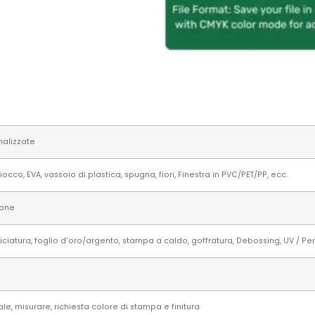
nalizzate
occo, EVA, vassoio di plastica, spugna, fiori, Finestra in PVC/PET/PP, ecc.
tone
iciatura, foglio d'oro/argento, stampa a caldo, goffratura, Debossing, UV / Pe
le, misurare, richiesta colore di stampa e finitura