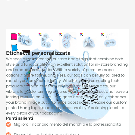
Etichetta personalizzata
We specialize in creating custom hang tags that combine both
style and functionality—an excellent solution for in-store branding
and product presentation
.
With a variety of premium paper
options
, finiture, forme,
and sizes
,
our tags can be fully tailored to
match your product’s identity
.
Whether you’re promoting tech
products
,
fashion items
,
luxury goods
,
or seasonal gifts
,
our
vibrant full-color printing ensures your tags stand out and leave a
lasting impression
.
A well-designed hang tag not only enhances
your brand image but also helps boost sales
.
Choose our custom
printed hang tags to add a professional
,
eye-catching touch to
every detail of your packaging
.
Punti salienti
Migliora il riconoscimento del marchio e la professionalità
Disponibili vari tipi di carta e finiture