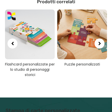
Prodotti correlati
Flashcard personalizzate per
Puzzle personalizzati
n
lo studio di personaggi
storici
Stampa di carte personalizzate