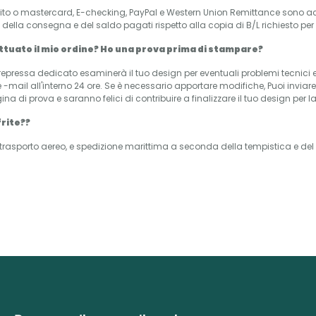
edito o mastercard, E-checking, PayPal e Western Union Remittance sono acc
ella consegna e del saldo pagati rispetto alla copia di B/L richiesto per 
tuato il mio ordine? Ho una prova prima di stampare?
prepressa dedicato esaminerà il tuo design per eventuali problemi tecnici e
e -mail all'interno 24 ore. Se è necessario apportare modifiche, Puoi invia
na di prova e saranno felici di contribuire a finalizzare il tuo design per 
frite??
trasporto aereo, e spedizione marittima a seconda della tempistica e del