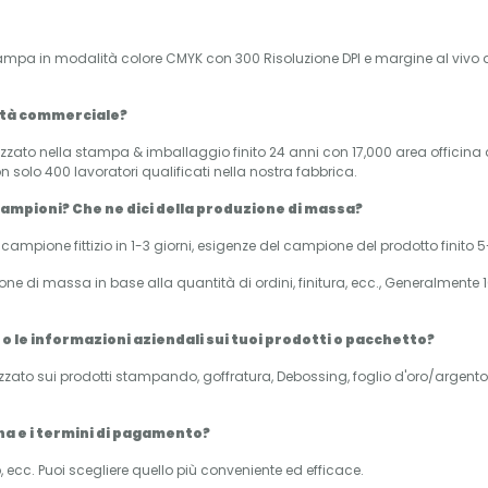
stampa in modalità colore CMYK con 300 Risoluzione DPI e margine al vivo 
ietà commerciale?
lizzato nella stampa & imballaggio finito 24 anni con 17,000 area officin
 solo 400 lavoratori qualificati nella nostra fabbrica.
 campioni? Che ne dici della produzione di massa?
mpione fittizio in 1-3 giorni, esigenze del campione del prodotto finito 5-
ne di massa in base alla quantità di ordini, finitura, ecc., Generalmente 10
 o le informazioni aziendali sui tuoi prodotti o pacchetto?
lizzato sui prodotti stampando, goffratura, Debossing, foglio d'oro/argent
gna e i termini di pagamento?
, ecc. Puoi scegliere quello più conveniente ed efficace.