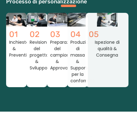
Processo di personalizzazione
01
02
03
04
05
Inchiesta
Revisione
Preparazione
Produzione
Ispezione di
&
del
del
di
qualità &
Preventivo
progetto
campione
massa
Consegna
&
&
&
Sviluppo
Approvazione
Supporto
per la
conformità