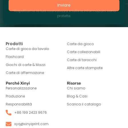
Inviare
*Rispettiamo la tua riservatezza e tutte le informazioni sono
protette.
Prodotti
Carte da gioco
Carte di gioco da tavolo
Carte collezionabili
Flashcard
Carte di tarocchi
Giochi di carte & Mazzi
Altre carte stampate
Carte di affermazione
Perché Xinyi
Risorse
Personalizzazione
Chi siamo
Produzione
Blog & Casi
Responsabilità
Scarica il catalogo
+86 199 2423 9676
xyq@xinyiprint.com