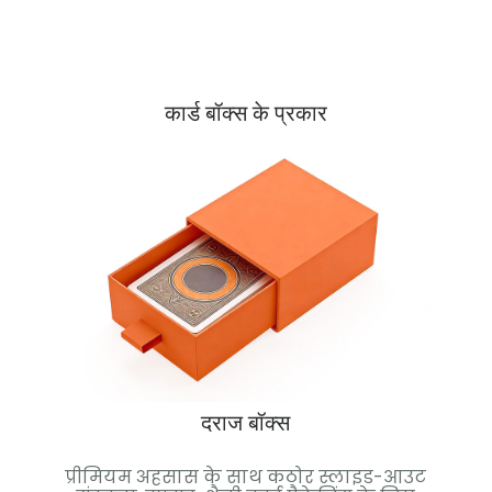
कार्ड बॉक्स के प्रकार
दराज बॉक्स
िए गए
प्रीमियम अहसास के साथ कठोर स्लाइड-आउट
चुं