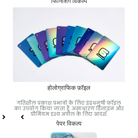
फिनिशिंग विकल्प
होलोग्राफिक फ़ॉइल
 गई.
गतिशील प्रकाश प्रभावों के लिए इंद्रधनुषी फ़ॉइल
च
ल्कुल
का उपयोग किया जाता है. असाधारण डिज़ाइन और
फ़
प्रीमियम दृश्य अपील के लिए आदर्श.
पेपर विकल्प