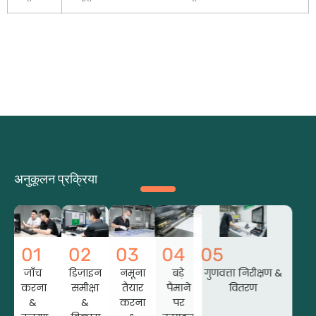
अनुकूलन प्रक्रिया
01
02
03
04
05
जाँच
डिज़ाइन
नमूना
बड़े
गुणवत्ता निरीक्षण &
करना
समीक्षा
तैयार
पैमाने
वितरण
&
&
करना
पर