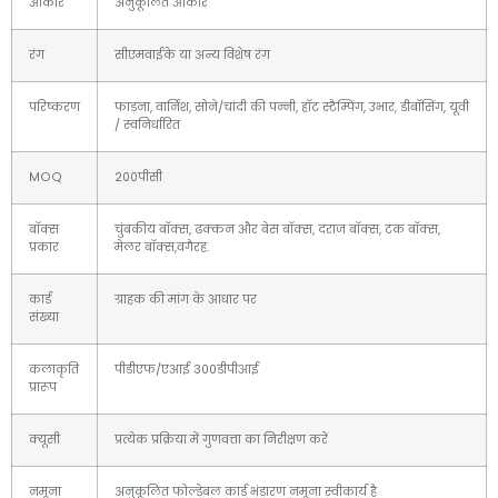
आकार
अनुकूलित आकार
रंग
सीएमवाईके या अन्य विशेष रंग
परिष्करण
फाड़ना, वार्निश, सोने/चांदी की पन्नी, हॉट स्टैम्पिंग, उभार, डीबॉसिंग, यूवी
/ स्वनिर्धारित
MOQ
200पीसी
बॉक्स
चुंबकीय बॉक्स, ढक्कन और बेस बॉक्स, दराज बॉक्स, टक बॉक्स,
प्रकार
मेलर बॉक्स,वगैरह.
कार्ड
ग्राहक की मांग के आधार पर
संख्या
कलाकृति
पीडीएफ/एआई 300डीपीआई
प्रारूप
क्यूसी
प्रत्येक प्रक्रिया में गुणवत्ता का निरीक्षण करें
नमूना
अनुकूलित फोल्डेबल कार्ड भंडारण नमूना स्वीकार्य है