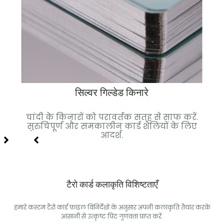
सिल्वर गिल्डेड किनारे
निश.
चांदी के किनारों को परावर्तक सतह से साफ करें.
जी
र्श.
सुरुचिपूर्ण और समकालीन कार्ड शैलियों के लिए
विश
आदर्श.
टैरो कार्ड कलाकृति विशिष्टताएँ
हमारे कस्टम टैरो कार्ड फ़ाइल विनिर्देशों के अनुसार अपनी कलाकृति तैयार करके
आसानी से उत्कृष्ट प्रिंट गुणवत्ता प्राप्त करें.