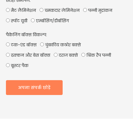
सतही समापन:
मैट लैमिनेशन
चमकदार लेमिनेशन
पन्नी मुद्रांकन
स्पॉट यूवी
एम्बॉसिंग/डीबॉसिंग
पैकेजिंग बॉक्स विकल्प:
टक-एंड बॉक्स
चुंबकीय कठोर बक्से
ढक्कन और बेस बॉक्स
दराज बक्से
श्रिंक रैप पन्नी
बूस्टर पैक
अपना संपर्क छोड़ें