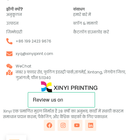
झीनी क्यों?
संसाधन
अनुकूलन
हमारे बारे में
उत्पादन
ब्लॉग & मामलों
ज़िम्मेदारी
कैटलॉग डाउनलोड करें
+86 199 2423 9676
xyq@xinyiprint.com
WeChat
नंबर 3 फायर रोड, फुलिंग इंडस्ट्री पार्क,तांगमेई, Xintang, ज़ेंगचेंग जिला,
गुआंगज़ौ, चीन 511340
Xinyi एक प्रमाणित मुद्रण निर्माता है 28 वर्षों का अनुभव, कार्डों में स्थायी कस्टम
समाधान प्रदान करना, पैकेजिंग, और वैश्विक ग्राहकों के लिए प्रकाशन.