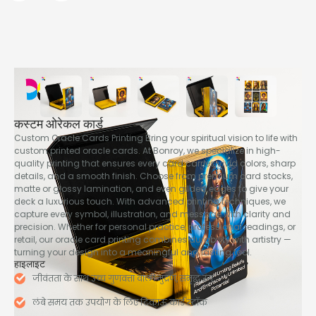
कस्टम ओरेकल कार्ड
Custom Oracle Cards Printing Bring your spiritual vision to life with
custom printed oracle cards
.
At Bonroy
,
we specialize in high-
quality printing that ensures every card carries vivid colors
,
sharp
details
,
and a smooth finish
.
Choose from premium card stocks
,
matte or glossy lamination
,
and even gilded edges to give your
deck a luxurious touch
.
With advanced printing techniques
,
we
capture every symbol
,
illustration
,
and message with clarity and
precision
.
Whether for personal practice
,
professional readings
,
or
retail
,
our oracle card printing combines durability with artistry —
turning your design into a meaningful and lasting tool
.
हाइलाइट
जीवंतता के साथ उच्च गुणवत्ता वाली मुद्रण, समृद्ध रंग
लंबे समय तक उपयोग के लिए टिकाऊ कार्ड स्टॉक