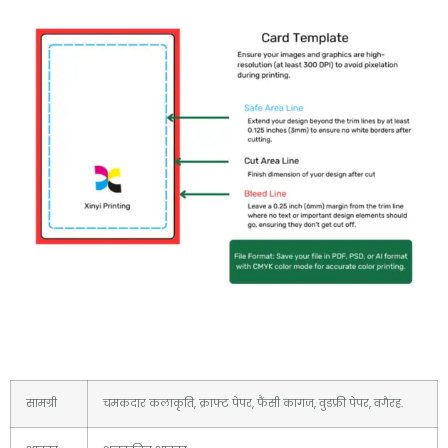
सामग्री
चमकदार कलाकृति, क्राफ्ट पेपर, फैंसी कागज, वुडफ्री पेपर, वगैरह.