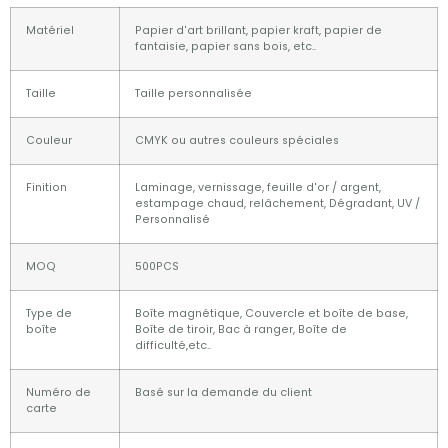
Matériel
Papier d'art brillant, papier kraft, papier de
fantaisie, papier sans bois, etc..
Taille
Taille personnalisée
Couleur
CMYK ou autres couleurs spéciales
Finition
Laminage, vernissage, feuille d'or / argent,
estampage chaud, relâchement, Dégradant, UV /
Personnalisé
MOQ
500PCS
Type de
Boîte magnétique, Couvercle et boîte de base,
boîte
Boîte de tiroir, Bac à ranger, Boîte de
difficulté,etc..
Numéro de
Basé sur la demande du client
carte