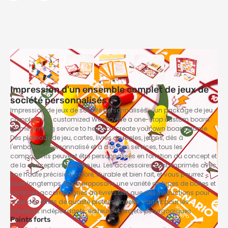
Impression d'un ensemble complet de jeux de
société personnalisés
Impression de jeux de société personnalisés – un package de jeu
complet,
fully customized We provide a one-stop custom board
game printing service to help you create your own board game
.
Des plateaux de jeu, cartes, livres de règles, jetons, dés à
l'emballage personnalisé et à d'autres services, tous les
composants peuvent être personnalisés en fonction du concept et
de la conception de votre jeu. Les accessoires sont imprimés avec
une haute précision, coloré, durable et bien fait, et vous pourrez
jouer longtemps. Nous proposons une variété de types de boîtes et
sommes accompagnés de livrets tels que des instructions pour
créer des effets de qualité professionnelle.. Parfait pour les
créateurs indépendants, éditeurs et projets pédagogiques.
Points forts