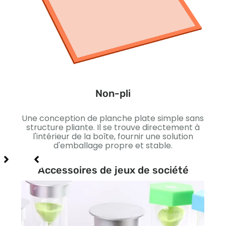
Une 
avec 
pré
p
Non-pli
sop
 qui
Une conception de planche plate simple sans
structure pliante. Il se trouve directement à
lage
l'intérieur de la boîte, fournir une solution
ion
d'emballage propre et stable.
Accessoires de jeux de société