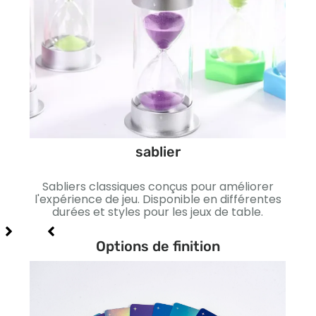
sablier
sés
des
s
Sabliers classiques conçus pour améliorer
Arg
signs
l'expérience de jeu. Disponible en différentes
cou
.
durées et styles pour les jeux de table.
dura
é
Options de finition