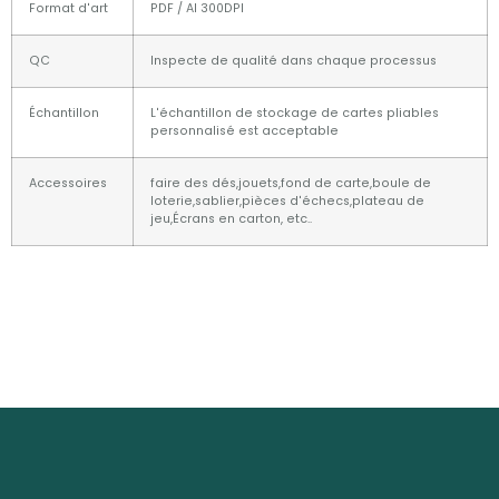
Format d'art
PDF / AI 300DPI
QC
Inspecte de qualité dans chaque processus
Échantillon
L'échantillon de stockage de cartes pliables
personnalisé est acceptable
Accessoires
faire des dés,jouets,fond de carte,boule de
loterie,sablier,pièces d'échecs,plateau de
jeu,Écrans en carton, etc..