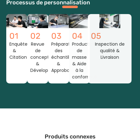
Processus de personnalisation
01
02
03
04
05
Enquête
Revue
Préparation
Production
Inspection de
&
de
des
de
qualité &
Citation
conception
échantillons
masse
Livraison
&
&
& Aide
Développement
Approbation
à la
conformité
Produits connexes