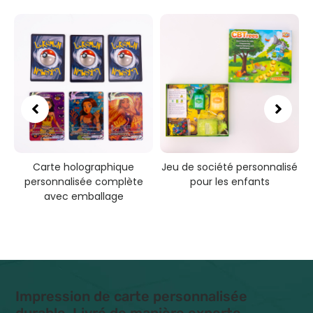
e
Carte holographique
Jeu de société personnalisé
é
personnalisée complète
pour les enfants
avec emballage
Impression de carte personnalisée