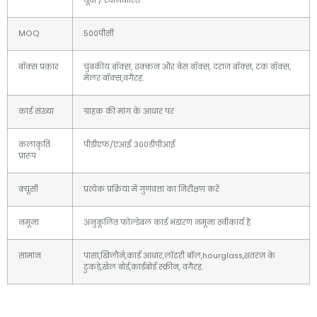
यूवी / स्वनिर्धारित
MOQ
500पीसी
बॉक्स प्रकार
चुंबकीय बॉक्स, ढक्कन और बेस बॉक्स, दराज बॉक्स, टक बॉक्स,
मेलर बॉक्स,वगैरह.
कार्ड संख्या
ग्राहक की मांग के आधार पर
कलाकृति
पीडीएफ/एआई 300डीपीआई
प्रारूप
क्यूसी
प्रत्येक प्रक्रिया में गुणवत्ता का निरीक्षण करें
नमूना
अनुकूलित फोल्डेबल कार्ड भंडारण नमूना स्वीकार्य है
सामान
पासा,खिलौने,कार्ड आधार,लॉटरी बॉल,hourglass,शतरंज के
टुकड़े,खेल बोर्ड,कार्डबोर्ड स्क्रीन, वगैरह.