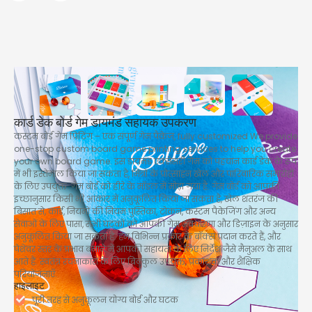
कार्ड डेक बोर्ड गेम डायमंड सहायक उपकरण
कस्टम बोर्ड गेम प्रिंटिंग – एक संपूर्ण गेम पैकेज,
fully customized We provide
one-stop custom board game printing services to help you create
your own board game
. इस डायमंड एक्सेसरी गेम को पहचान कार्ड डेक के रूप
में भी इस्तेमाल किया जा सकता है, मित्रों के प्रोत्साहन खेल और पारिवारिक समारोहों
के लिए उपयुक्त. गेम बोर्ड को हीरे के मॉडल में मोड़ा गया है. गेम बोर्ड को आपकी
इच्छानुसार किसी भी आकार में अनुकूलित किया जा सकता है, खेल शतरंज की
बिसात से, कार्ड, नियमों की नियम पुस्तिका, टोकन, कस्टम पैकेजिंग और अन्य
सेवाओं के लिए पासा, सभी घटकों को आपकी गेम अवधारणा और डिज़ाइन के अनुसार
अनुकूलित किया जा सकता है. हम विभिन्न प्रकार के बॉक्स प्रदान करते हैं, और
पेशेवर स्तर के प्रभाव बनाने में आपकी सहायता के लिए निर्देश जैसे मैनुअल के साथ
आते हैं. स्वतंत्र रचनाकारों के लिए बिल्कुल उपयुक्त, प्रकाशक और शैक्षिक
परियोजनाएँ.
हाइलाइट
पूरी तरह से अनुकूलन योग्य बोर्ड और घटक