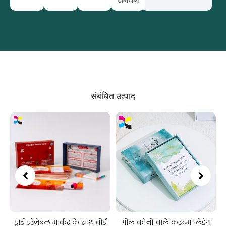
समर्थन
संबंधित उत्पाद
ग
ड्राई इरेज़ेबल मार्कर के साथ बोर्ड
गोल कोनों वाले कस्टम प्लेइंग