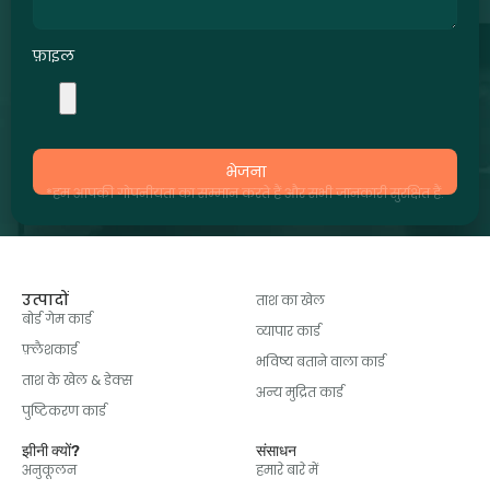
फ़ाइल
भेजना
*हम आपकी गोपनीयता का सम्मान करते हैं और सभी जानकारी सुरक्षित हैं.
उत्पादों
ताश का खेल
बोर्ड गेम कार्ड
व्यापार कार्ड
फ़्लैशकार्ड
भविष्य बताने वाला कार्ड
ताश के खेल & डेक्स
अन्य मुद्रित कार्ड
पुष्टिकरण कार्ड
झीनी क्यों?
संसाधन
अनुकूलन
हमारे बारे में