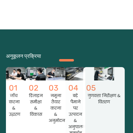
अनुकूलन प्रक्रिया
01
02
03
04
05
जाँच
डिज़ाइन
नमूना
बड़े
गुणवत्ता निरीक्षण &
करना
समीक्षा
तैयार
पैमाने
वितरण
&
&
करना
पर
उद्धरण
विकास
&
उत्पादन
अनुमोदन
&
अनुपालन