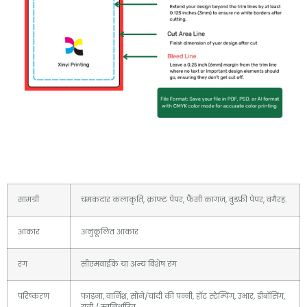
सामग्री
चमकदार कलाकृति, क्राफ्ट पेपर, फैंसी कागज, वुडफ्री पेपर, वगैरह.
आकार
अनुकूलित आकार
रंग
सीएमवाईके या अन्य विशेष रंग
परिष्करण
फाड़ना, वार्निश, सोने/चांदी की पन्नी, हॉट स्टैम्पिंग, उभार, डीबॉसिंग,