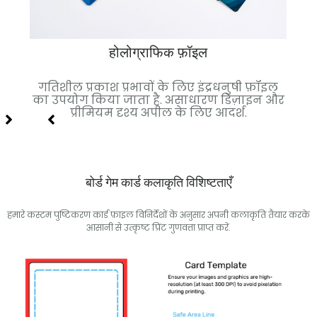
होलोग्राफिक फ़ॉइल
 गई.
गतिशील प्रकाश प्रभावों के लिए इंद्रधनुषी फ़ॉइल
च
ल्कुल
का उपयोग किया जाता है. असाधारण डिज़ाइन और
फ़
प्रीमियम दृश्य अपील के लिए आदर्श.
बोर्ड गेम कार्ड कलाकृति विशिष्टताएँ
हमारे कस्टम पुष्टिकरण कार्ड फ़ाइल विनिर्देशों के अनुसार अपनी कलाकृति तैयार करके
आसानी से उत्कृष्ट प्रिंट गुणवत्ता प्राप्त करें.