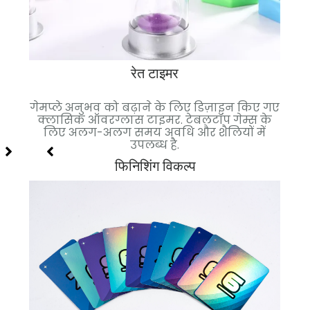
रेत टाइमर
े लिए
कारों
के लिए
गेमप्ले अनुभव को बढ़ाने के लिए डिज़ाइन किए गए
जीव
क्लासिक ऑवरग्लास टाइमर. टेबलटॉप गेम्स के
कस्
लिए अलग-अलग समय अवधि और शैलियों में
शैक
उपलब्ध है.
फिनिशिंग विकल्प