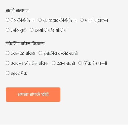
सतही समापन:
मैट लैमिनेशन
चमकदार लेमिनेशन
पन्नी मुद्रांकन
स्पॉट यूवी
एम्बॉसिंग/डीबॉसिंग
पैकेजिंग बॉक्स विकल्प:
टक-एंड बॉक्स
चुंबकीय कठोर बक्से
ढक्कन और बेस बॉक्स
दराज बक्से
श्रिंक रैप पन्नी
बूस्टर पैक
अपना संपर्क छोड़ें