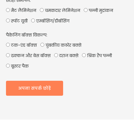
सतही समापन:
मैट लैमिनेशन
चमकदार लेमिनेशन
पन्नी मुद्रांकन
स्पॉट यूवी
एम्बॉसिंग/डीबॉसिंग
पैकेजिंग बॉक्स विकल्प:
टक-एंड बॉक्स
चुंबकीय कठोर बक्से
ढक्कन और बेस बॉक्स
दराज बक्से
श्रिंक रैप पन्नी
बूस्टर पैक
अपना संपर्क छोड़ें