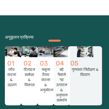
अनुकूलन प्रक्रिया
01
02
03
04
05
जाँच
डिज़ाइन
नमूना
बड़े
गुणवत्ता निरीक्षण &
करना
समीक्षा
तैयार
पैमाने
वितरण
&
&
करना
पर
उद्धरण
विकास
&
उत्पादन
अनुमोदन
&
अनुपालन
समर्थन