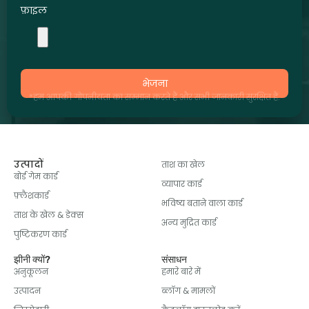
फ़ाइल
भेजना
*हम आपकी गोपनीयता का सम्मान करते हैं और सभी जानकारी सुरक्षित हैं.
उत्पादों
ताश का खेल
बोर्ड गेम कार्ड
व्यापार कार्ड
फ़्लैशकार्ड
भविष्य बताने वाला कार्ड
ताश के खेल & डेक्स
अन्य मुद्रित कार्ड
पुष्टिकरण कार्ड
झीनी क्यों?
संसाधन
अनुकूलन
हमारे बारे में
उत्पादन
ब्लॉग & मामलों