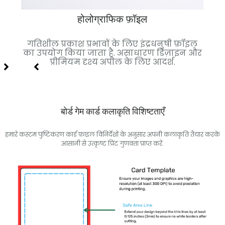
होलोग्राफिक फ़ॉइल
 गई.
गतिशील प्रकाश प्रभावों के लिए इंद्रधनुषी फ़ॉइल
च
ल्कुल
का उपयोग किया जाता है. असाधारण डिज़ाइन और
फ़
प्रीमियम दृश्य अपील के लिए आदर्श.
बोर्ड गेम कार्ड कलाकृति विशिष्टताएँ
हमारे कस्टम पुष्टिकरण कार्ड फ़ाइल विनिर्देशों के अनुसार अपनी कलाकृति तैयार करके
आसानी से उत्कृष्ट प्रिंट गुणवत्ता प्राप्त करें.