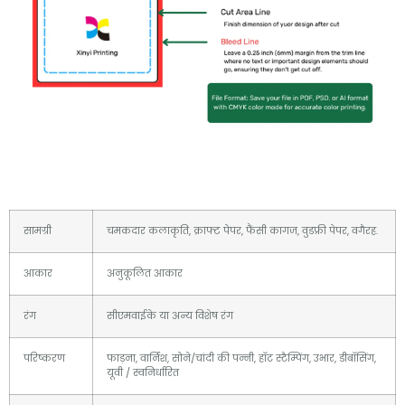
सामग्री
चमकदार कलाकृति, क्राफ्ट पेपर, फैंसी कागज, वुडफ्री पेपर, वगैरह.
आकार
अनुकूलित आकार
रंग
सीएमवाईके या अन्य विशेष रंग
परिष्करण
फाड़ना, वार्निश, सोने/चांदी की पन्नी, हॉट स्टैम्पिंग, उभार, डीबॉसिंग,
यूवी / स्वनिर्धारित