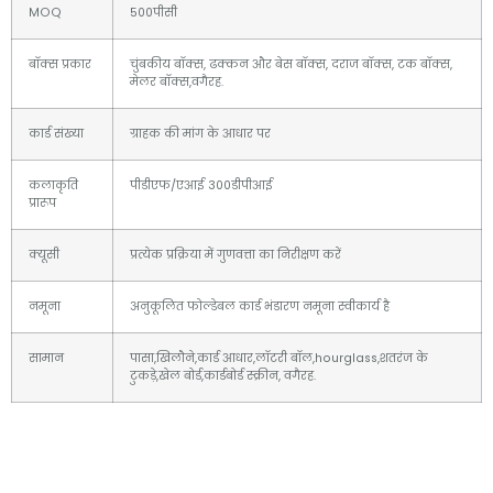
MOQ
500पीसी
बॉक्स प्रकार
चुंबकीय बॉक्स, ढक्कन और बेस बॉक्स, दराज बॉक्स, टक बॉक्स,
मेलर बॉक्स,वगैरह.
कार्ड संख्या
ग्राहक की मांग के आधार पर
कलाकृति
पीडीएफ/एआई 300डीपीआई
प्रारूप
क्यूसी
प्रत्येक प्रक्रिया में गुणवत्ता का निरीक्षण करें
नमूना
अनुकूलित फोल्डेबल कार्ड भंडारण नमूना स्वीकार्य है
सामान
पासा,खिलौने,कार्ड आधार,लॉटरी बॉल,hourglass,शतरंज के
टुकड़े,खेल बोर्ड,कार्डबोर्ड स्क्रीन, वगैरह.