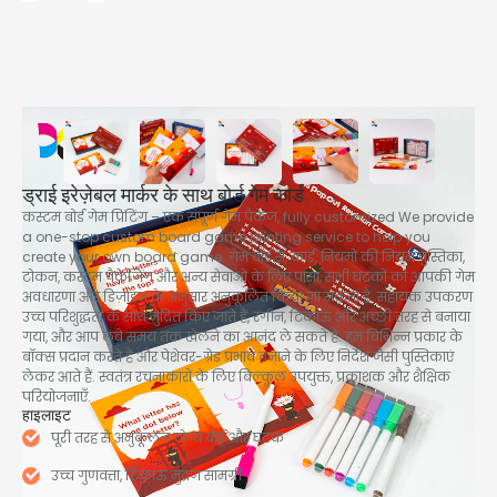
ड्राई इरेज़ेबल मार्कर के साथ बोर्ड गेम कार्ड
कस्टम बोर्ड गेम प्रिंटिंग – एक संपूर्ण गेम पैकेज,
fully customized We provide
a one-stop custom board game printing service to help you
create your own board game
. गेम बोर्ड से, कार्ड, नियमों की नियम पुस्तिका,
टोकन, कस्टम पैकेजिंग और अन्य सेवाओं के लिए पासा, सभी घटकों को आपकी गेम
अवधारणा और डिज़ाइन के अनुसार अनुकूलित किया जा सकता है. सहायक उपकरण
उच्च परिशुद्धता के साथ मुद्रित किए जाते हैं, रंगीन, टिकाऊ और अच्छी तरह से बनाया
गया, और आप लंबे समय तक खेलने का आनंद ले सकते हैं. हम विभिन्न प्रकार के
बॉक्स प्रदान करते हैं और पेशेवर-ग्रेड प्रभाव बनाने के लिए निर्देश जैसी पुस्तिकाएं
लेकर आते हैं. स्वतंत्र रचनाकारों के लिए बिल्कुल उपयुक्त, प्रकाशक और शैक्षिक
परियोजनाएँ.
हाइलाइट
पूरी तरह से अनुकूलन योग्य बोर्ड और घटक
उच्च गुणवत्ता, टिकाऊ मुद्रण सामग्री