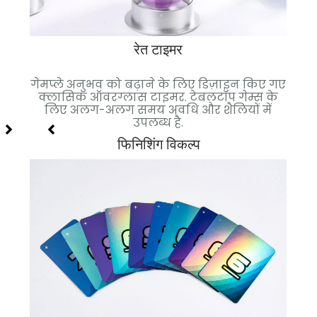
रेत टाइमर
े लिए
कारों
के लिए
गेमप्ले अनुभव को बढ़ाने के लिए डिज़ाइन किए गए
जीव
क्लासिक ऑवरग्लास टाइमर. टेबलटॉप गेम्स के
कस्
लिए अलग-अलग समय अवधि और शैलियों में
शैक
उपलब्ध है.
फिनिशिंग विकल्प