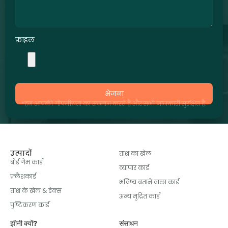
फ़ाइल
भेजना
*हम आपकी गोपनीयता का सम्मान करते हैं और सभी जानकारी सुरक्षित हैं.
उत्पादों
ताश का खेल
बोर्ड गेम कार्ड
व्यापार कार्ड
फ़्लैशकार्ड
भविष्य बताने वाला कार्ड
ताश के खेल & डेक्स
अन्य मुद्रित कार्ड
पुष्टिकरण कार्ड
झीनी क्यों?
संसाधन