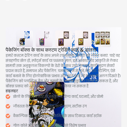
पैकेजिंग बॉक्स के साथ कस्टम ट्रेडिंग कार्ड & डालना
हमारे कस्टम ट्रेडिंग कार्ड के साथ अपने रचनात्मक विचारों को जीवंत बनाएं. चाहे वह
संग्रहणीय खेल हो, स्पोर्ट्स कार्ड या प्रशंसक माल, हम आकार और आकृति से लेकर
सामग्री तक अनुकूलन विकल्पों के ढेरों के साथ उच्च गुणवत्ता वाली मुद्रण सेवाएँ
प्रदान करते हैं, समापन और पैकेजिंग. चमकदार में से चुनें, मैट, हॉट स्टैम्पिंग, ऐसे
कार्ड बनाने के लिए होलोग्राफिक प्रभाव और बहुत कुछ जो वास्तव में अलग दिखते हैं।
पैकेजिंग को प्लास्टिक बैग और बक्सों के साथ अनुकूलित किया जा सकता है, और
बॉक्स प्रकार को स्वतंत्र रूप से अनुकूलित किया जा सकता है.
हाइलाइट
खेलों के लिए पूरी तरह से अनुकूलन योग्य कार्ड, घटनाएँ, और प्रोमो
जीवंतता के साथ उच्च गुणवत्ता वाली मुद्रण, सटीक रंग
वैकल्पिक मैट या चमकदार फ़िनिश के साथ टिकाऊ कार्ड स्टॉक
गोल कोने और फ़ॉइल या एम्बॉसिंग जैसे विशेष प्रभाव