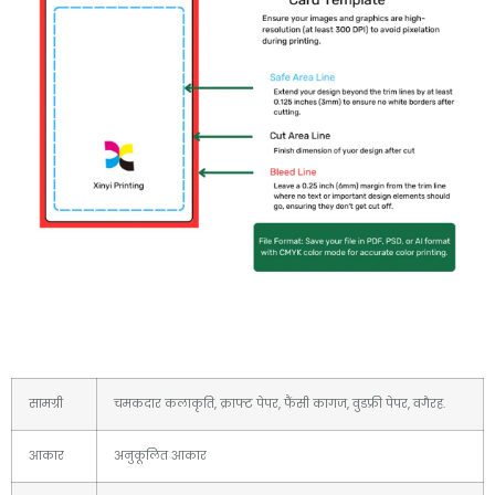
सामग्री
चमकदार कलाकृति, क्राफ्ट पेपर, फैंसी कागज, वुडफ्री पेपर, वगैरह.
आकार
अनुकूलित आकार