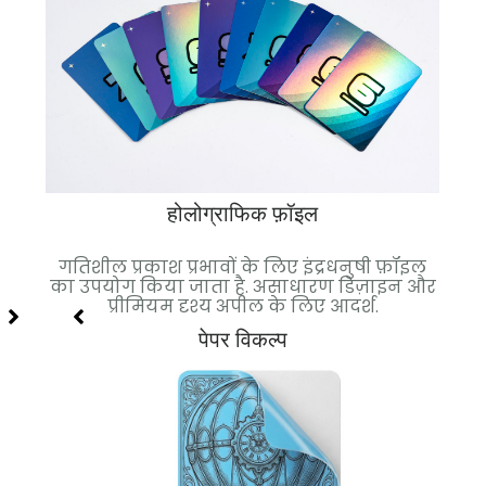
होलोग्राफिक फ़ॉइल
 गई.
गतिशील प्रकाश प्रभावों के लिए इंद्रधनुषी फ़ॉइल
च
ल्कुल
का उपयोग किया जाता है. असाधारण डिज़ाइन और
फ़
प्रीमियम दृश्य अपील के लिए आदर्श.
पेपर विकल्प