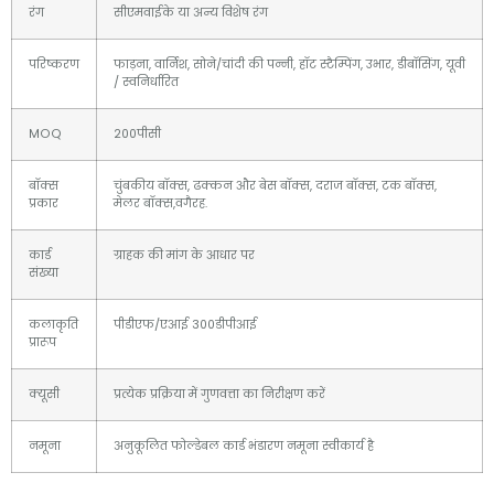
रंग
सीएमवाईके या अन्य विशेष रंग
परिष्करण
फाड़ना, वार्निश, सोने/चांदी की पन्नी, हॉट स्टैम्पिंग, उभार, डीबॉसिंग, यूवी
/ स्वनिर्धारित
MOQ
200पीसी
बॉक्स
चुंबकीय बॉक्स, ढक्कन और बेस बॉक्स, दराज बॉक्स, टक बॉक्स,
प्रकार
मेलर बॉक्स,वगैरह.
कार्ड
ग्राहक की मांग के आधार पर
संख्या
कलाकृति
पीडीएफ/एआई 300डीपीआई
प्रारूप
क्यूसी
प्रत्येक प्रक्रिया में गुणवत्ता का निरीक्षण करें
नमूना
अनुकूलित फोल्डेबल कार्ड भंडारण नमूना स्वीकार्य है