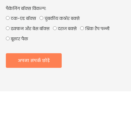
पैकेजिंग बॉक्स विकल्प:
टक-एंड बॉक्स
चुंबकीय कठोर बक्से
ढक्कन और बेस बॉक्स
दराज बक्से
श्रिंक रैप पन्नी
बूस्टर पैक
अपना संपर्क छोड़ें