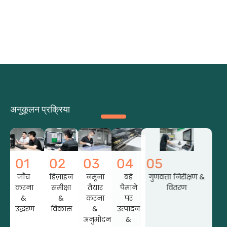
अनुकूलन प्रक्रिया
01
02
03
04
05
जाँच
डिज़ाइन
नमूना
बड़े
गुणवत्ता निरीक्षण &
करना
समीक्षा
तैयार
पैमाने
वितरण
&
&
करना
पर
उद्धरण
विकास
&
उत्पादन
अनुमोदन
&