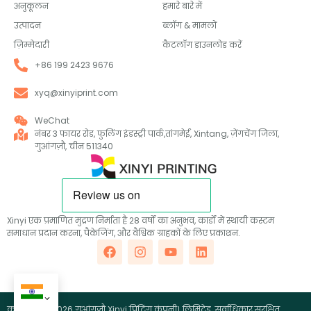
अनुकूलन
हमारे बारे में
उत्पादन
ब्लॉग & मामलों
ज़िम्मेदारी
कैटलॉग डाउनलोड करें
+86 199 2423 9676
xyq@xinyiprint.com
WeChat
नंबर 3 फायर रोड, फुलिंग इंडस्ट्री पार्क,तांगमेई, Xintang, ज़ेंगचेंग जिला,
गुआंगज़ौ, चीन 511340
Xinyi एक प्रमाणित मुद्रण निर्माता है 28 वर्षों का अनुभव, कार्डों में स्थायी कस्टम
समाधान प्रदान करना, पैकेजिंग, और वैश्विक ग्राहकों के लिए प्रकाशन.
कॉपीराइट ©2026 गुआंगज़ौ Xinyi प्रिंटिंग कंपनी।, लिमिटेड. सर्वाधिकार सुरक्षित.