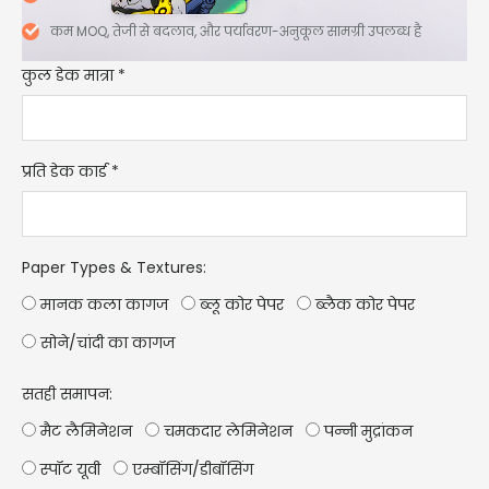
कम MOQ, तेजी से बदलाव, और पर्यावरण-अनुकूल सामग्री उपलब्ध है
कुल डेक मात्रा
*
प्रति डेक कार्ड
*
Paper Types & Textures
:
मानक कला कागज
ब्लू कोर पेपर
ब्लैक कोर पेपर
सोने/चांदी का कागज
सतही समापन:
मैट लैमिनेशन
चमकदार लेमिनेशन
पन्नी मुद्रांकन
स्पॉट यूवी
एम्बॉसिंग/डीबॉसिंग