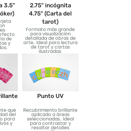
a 3.5"
2.75" incógnita
3.5" incógnita 
póker)
4.75" (Carta del
(Tarjeta gigant
rjeta
Tarjetas de gran
tarot)
on
tamaño para imáge
Formato más grande
es
llamativas y fácil
para visualización
erfecto
lectura.. Genial pa
detallada de obras de
ía de
enseñar, eventos,
arte.. Ideal para lectura
tas y
ediciones especiale
de tarot y cartas
dos.
ilustradas.
Estampado
illante
Punto UV
Lámina metálica
ante que
Recubrimiento brillante
aplicada para un ef
idad del
aplicado a áreas
reflectante.. Perfe
do para
seleccionadas.. Ideal
para agregar lujo 
ivos y
para contrastar y
impacto visual..
resaltar detalles