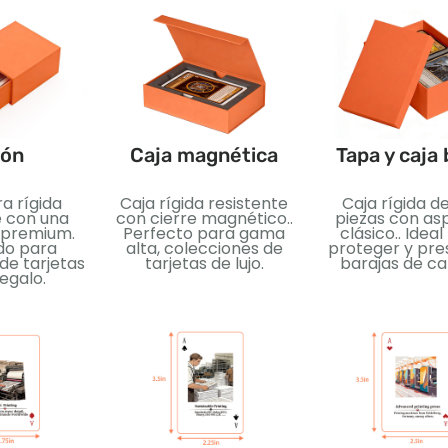
jón
Caja magnética
Tapa y caja
a rígida
Caja rígida resistente
Caja rígida d
e con una
con cierre magnético..
piezas con as
 premium.
Perfecto para gama
clásico.. Idea
do para
alta, colecciones de
proteger y pre
de tarjetas
tarjetas de lujo.
barajas de car
regalo.