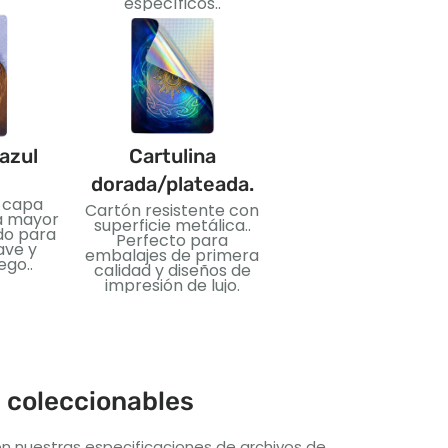
específicos..
azul
Cartulina
CLORURO DE
dorada/plateada.
POLIVINILO
 capa
Cartón resistente con
Material plástico flex
ra mayor
superficie metálica..
e impermeable.. Id
do para
Perfecto para
para tarjetas durad
ave y
embalajes de primera
y uso duradero.
ego..
calidad y diseños de
impresión de lujo.
s coleccionables
n nuestras especificaciones de archivos de