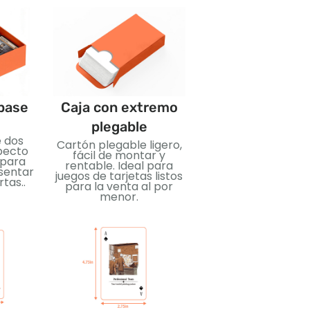
 base
Caja con extremo
Paquetes de
plegable
refuerzo
e dos
Cartón plegable ligero,
Paquetes sellado
pecto
fácil de montar y
compactos diseña
l para
rentable. Ideal para
para sorprender 
sentar
juegos de tarjetas listos
coleccionar.. Ideal 
tas..
para la venta al por
intercambiar carta
menor.
exhibición al por me
y lanzamientos
promocionales.