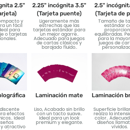
gnita 2.5"
2.25" incógnita 3.5"
2.5" incógnit
arjeta)
(Tarjeta puente)
(Tarjeta de 
ompacto y
Ligeramente más
Tamaño de ta
ra un fácil
estrechas que las
estándar c
deal para
tarjetas estándar para
proporcion
je o tarjetas
un mejor agarre..
equilibradas. P
onales.
Adecuado para juegos
para la mayor
de cartas clásicos y
juegos de car
barajado fluido..
personaliza
lográfica
Laminación mate
Laminación br
idiscente
Liso, Acabado sin brillo
Superficie brill
ara efectos
con un tacto suave..
realza la intens
icos.. Ideal
Ideal para un look
color.. Adecua
iseños
premium y elegante.
diseños llamat
y atractivo
vívidos.