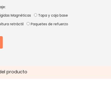
aje:
ígidas Magnéticas
Tapa y caja base
ltura retráctil
Paquetes de refuerzo
del producto