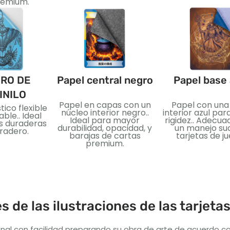
premium.
RO DE
Papel central negro
Papel base 
INILO
Papel en capas con un
Papel con una
tico flexible
núcleo interior negro..
interior azul pa
ble.. Ideal
Ideal para mayor
rigidez.. Adecua
as duraderas
durabilidad, opacidad, y
un manejo su
radero.
barajas de cartas
tarjetas de ju
premium.
s de las ilustraciones de las tarjeta
nal con facilidad preparando su obra de arte de acuerdo co