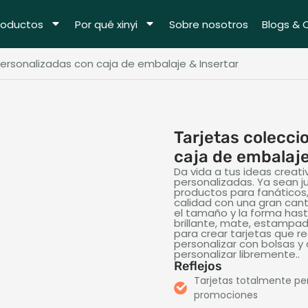
roductos
Por qué xinyi
Sobre nosotros
Blogs & 
ersonalizadas con caja de embalaje & Insertar
Tarjetas colecci
caja de embalaje
Da vida a tus ideas creat
personalizadas. Ya sean j
productos para fanáticos,
calidad con una gran can
el tamaño y la forma hasta
brillante, mate, estampad
para crear tarjetas que 
personalizar con bolsas y 
personalizar libremente..
Reflejos
Tarjetas totalmente per
promociones