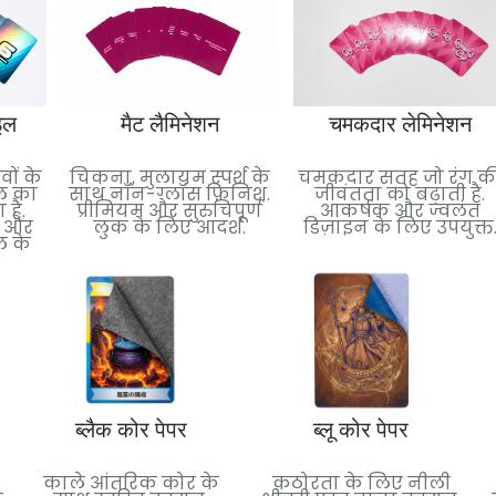
इल
मैट लैमिनेशन
चमकदार लेमिनेशन
वों के
चिकना, मुलायम स्पर्श के
चमकदार सतह जो रंग क
इल का
साथ नॉन-ग्लॉस फ़िनिश.
जीवंतता को बढ़ाती है.
है.
प्रीमियम और सुरुचिपूर्ण
आकर्षक और ज्वलंत
न और
लुक के लिए आदर्श.
डिज़ाइन के लिए उपयुक्त
ल के
ब्लैक कोर पेपर
ब्लू कोर पेपर
काले आंतरिक कोर के
कठोरता के लिए नीली