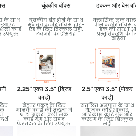
क्स
चुंबकीय बॉक्स
ढक्कन और बेस बॉ
स के साथ
चुंबकीय बंद होने के साथ
क्लासिक लुक वाला
इड-आउट
मजबूत कठोर बॉक्स. हाई-
पीस कठोर बॉक्स. क
ैली कार्ड
एंड के लिए बिल्कुल सही,
डेक की सुरक्षा 
 उपयुक्त.
लक्जरी कार्ड संग्रह.
प्रस्तुतिकरण के 
बढ़िया.
िनी
2.25" एक्स 3.5" (ब्रिज
2.5" एक्स 3.5" (पोकर
कार्ड)
कार्ड)
लिए
बेहतर पकड़ के लिए
संतुलित अनुपात के साथ
बल
मानक कार्डों की तुलना में
मानक कार्ड आकार.
या
थोड़ा संकरा. क्लासिक
अधिकांश कार्ड गेम और
दर्श
कार्ड गेम और सहज
कस्टम के लिए बिल्कुल
फेरबदल के लिए उपयुक्त.
सही