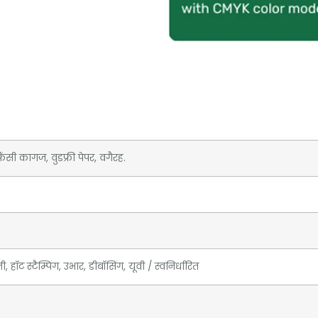
ंसी कागज, वुडफ्री पेपर, वगैरह.
, हॉट स्टैम्पिंग, उभार, डीबॉसिंग, यूवी / स्वनिर्धारित