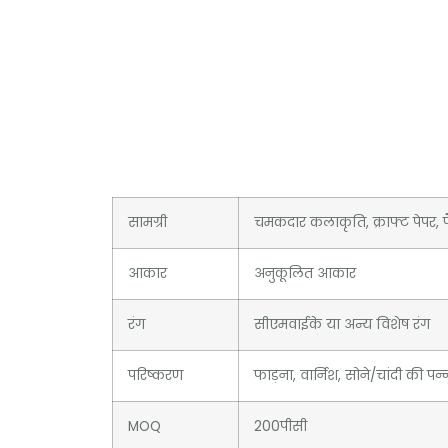
सामग्री
चमकदार कलाकृति, क्राफ्ट पेपर, फै
आकार
अनुकूलित आकार
रंग
सीएमवाईके या अन्य विशेष रंग
परिष्करण
फाड़ना, वार्निश, सोने/चांदी की पन्नी
MOQ
200पीसी