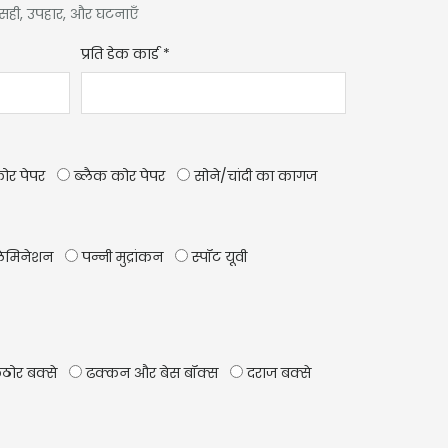
ल सही, उपहार, और घटनाएँ
प्रति डेक कार्ड
*
कोर पेपर
ब्लैक कोर पेपर
सोने/चांदी का कागज
ेमिनेशन
पन्नी मुद्रांकन
स्पॉट यूवी
ठोर बक्से
ढक्कन और बेस बॉक्स
दराज बक्से