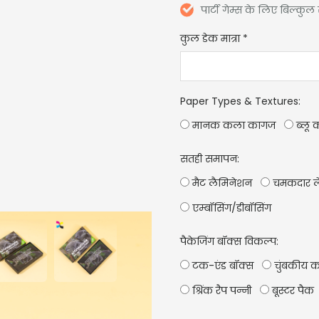
पार्टी गेम्स के लिए बिल्कु
कुल डेक मात्रा
*
Paper Types & Textures
:
मानक कला कागज
ब्लू 
सतही समापन:
मैट लैमिनेशन
चमकदार ल
एम्बॉसिंग/डीबॉसिंग
पैकेजिंग बॉक्स विकल्प:
टक-एंड बॉक्स
चुंबकीय क
श्रिंक रैप पन्नी
बूस्टर पैक