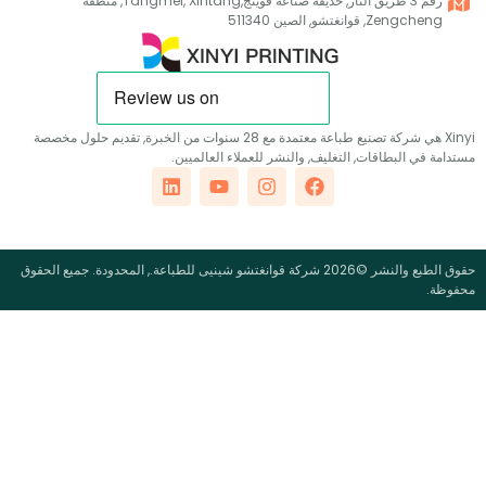
رقم 3 طريق النار, حديقة صناعة فوينج,Tangmei, Xintang, منطقة
Zengch, قوانغتشو, الصين 511340
Xinyi هي شركة تصنيع طباعة معتمدة مع 28 سنوات من الخبرة, تقديم حلول مخصصة
في البطاقات, التغليف, والنشر للعملاء العالميين.
حقوق الطبع والنشر ©2026 شركة قوانغتشو شينيى للطباعة., المحدودة. جميع الحقوق
.