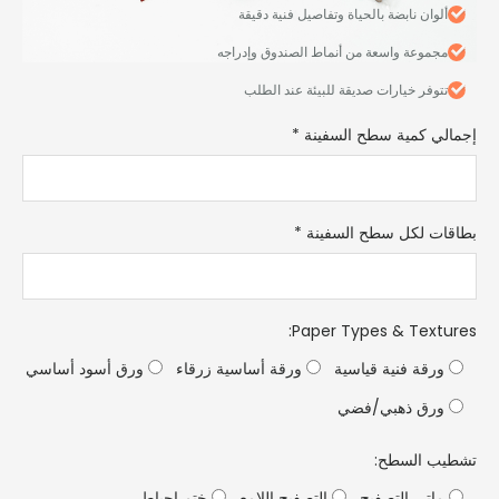
ألوان نابضة بالحياة وتفاصيل فنية دقيقة
مجموعة واسعة من أنماط الصندوق وإدراجه
تتوفر خيارات صديقة للبيئة عند الطلب
لي كمية سطح السفينة
*
ات لكل سطح السفينة
*
:
Paper Types & Text
رقة فنية قياسية
ورقة أساسية زرقاء
ورق أسود أساسي
رق ذهبي/فضي
ب السطح:
اتي التصفيح
التصفيح اللامع
ختم احباط