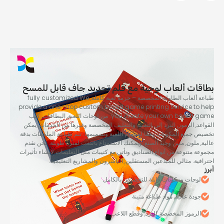
ات ألعاب لوحية مع قلم تحديد جاف قابل للمسح
 ألعاب الطاولة المخصصة – حزمة لعبة كاملة,
fully customized We
provide a one-stop custom board game printing service to
you create your own board 
. من لوحات اللعبة, البطاقات, كتب
د, الرموز, النرد إلى التعبئة والتغليف المخصصة وغيرها من الخدمات, يمكن
 جميع المكونات وفقًا لمفهوم اللعبة وتصميمها. تتم طباعة الملحقات بدقة
 ملون, متين وجيد الصنع, ويمكنك الاستمتاع باللعب لفترة طويلة. نحن نقدم
 متنوعة من أنواع الصناديق ونأتي مع كتيبات مثل التعليمات لإنشاء تأثيرات
ية. مثالي للمبدعين المستقلين, الناشرون والمشاريع التعليمية.
لوحات ومكونات قابلة للتخصيص بالكامل
جودة عالية, مواد طباعة متينة
الرموز المخصصة, النرد, وقطع اللاعب