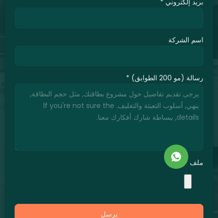
د إلكتروني
*
 الشركة
(مو 200 الطوابق)
*
ف
يرسل