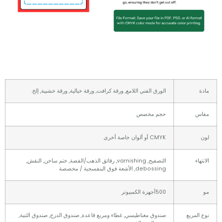
الورق الفني اللامع, ورقة كرافت, ورقة خيالية, ورقة خشبية, إلخ.
س
حجم مخصص
CMYK أو ألوان خاصة أخرى
اء
التصفيح, varnishing, رقائق الذهب/الفضة, ختم ساخن, النقش,
debossing, الأشعة فوق البنفسجية / مخصصة
500أجهزة الكمبيوتر
لمربع
صندوق مغناطيسي, غطاء ومربع قاعدة, صندوق الدرج, صندوق الثنية,