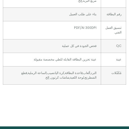
مربع البريد,إلخ.
لبطاقة
بناء على طلب العميل
ق العمل
PDF/AI 300DPI
فحص الجودة في كل عملية
عينة تخزين البطاقة القابلة للطي مخصصة مقبولة
ِلات
النرد,ألعاب,قاعدة البطاقة,كرة اليانصيب,الساعة الرملية,قطع
الشطرنج,لوحة اللعبة,شاشات كرتون, إلخ.