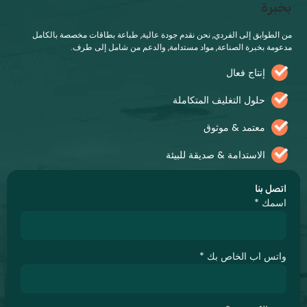
رة
طوابق إلى الفردي, نحن نقدم جودة عالية, طباعة بطاقات مخصصة بالكامل
ة بخبرة الصناعة, مواد مستدامة, والدعم من شامل إلى طرف.
إنتاج فعال
حلول التغليف المتكاملة
معتمد & موثوق
الاستدامة & صديقة للبيئة
ل بنا
مك
*
س اب الخاص بك
*