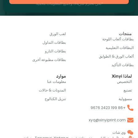
*نحن نحترم سريةك وجميع المعلومات محمية.
ات
لعب الورق
 ألعاب اللوحة
بطاقات التداول
ت التعليمية
بطاقات التارو
الورق & الطوابق
بطاقات مطبوعة أخرى
التأكيد
X
موارد
صيص
معلومات عنا
المدونات & حالات
ية
تنزيل الكتالوج
+86 1
xyq@xinyiprint.co
ي شات