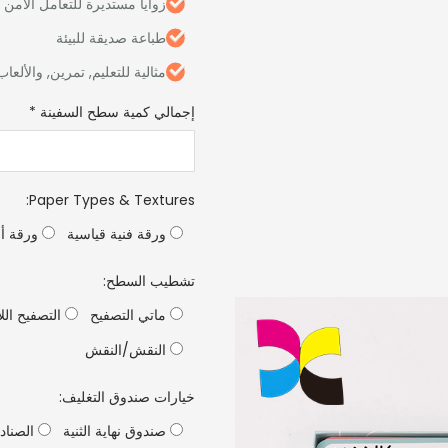
زوايا مستديرة للتعامل الآمن
طباعة صديقة للبيئة
مثالية للتعليم, تمرين, والألعاب
إجمالي كمية سطح السفينة
*
:
Paper Types & Textures
ورقة فنية قياسية
ورقة أس
تشطيب السطح:
ماتي التصفيح
التصفيح الل
النقش/النقش
خيارات صندوق التغليف:
صندوق نهاية الثنية
الصنادي