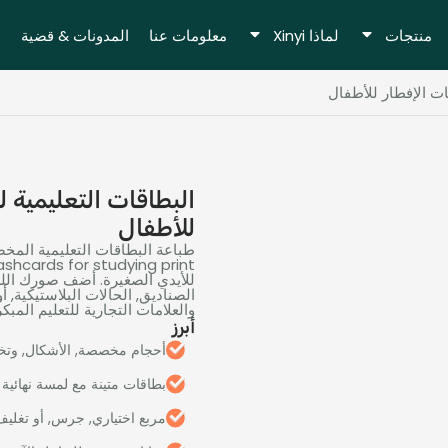
منتجات
لماذا Xinyi
معلومات عنا
المدونات & قضية
ات الإفطار للأطفال
البطاقات التعليمية 
للأطفال
طباعة البطاقات التعليمية المخ
lashcards for studying print
للأيدي الصغيرة. أضف صورك اللط
الصناديق, الحالات البلاستيكية, أ
والعلامات التجارية للتعليم المبكر
أبرز
أحجام مخصصة, الأشكال, وتخ
بطاقات متينة مع لمسة نهائية 
مربع اختياري, جرس, أو تغليف