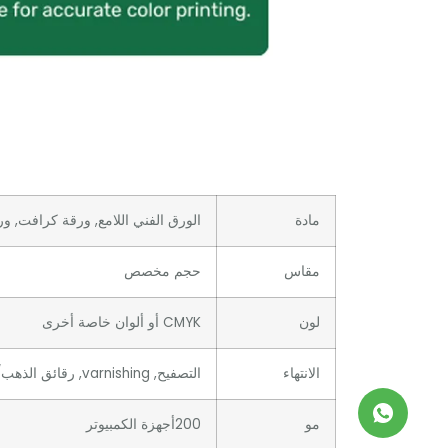
مادة
الورق الفني اللامع, ورقة كرافت, ورق
مقاس
حجم مخصص
لون
CMYK أو ألوان خاصة أخرى
الانتهاء
التصفيح, varnishing, رقائق الذهب/الفضة, ختم ساخن, النقش, debossing, الأشعة فوق البنفسجية / مخصصة
مو
200أجهزة الكمبيوتر