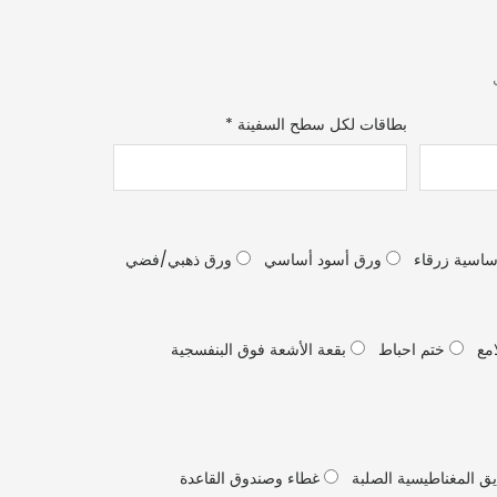
بطاقات لكل سطح السفينة
*
اسية زرقاء
ورق أسود أساسي
ورق ذهبي/فضي
امع
ختم احباط
بقعة الأشعة فوق البنفسجية
ق المغناطيسية الصلبة
غطاء وصندوق القاعدة