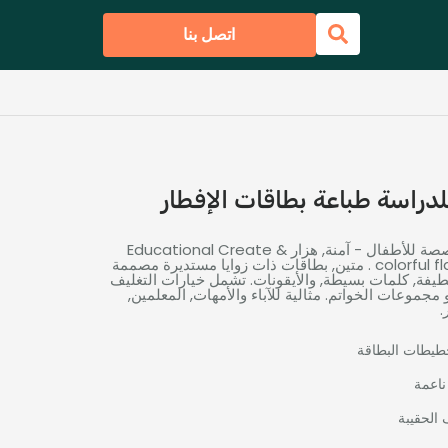
اتصل بنا
للدراسة طباعة بطاقات الإفطار
صصة للأطفال - آمنة, هزار &
Educational Create
colorful f
. متين, بطاقات ذات زوايا مستديرة مصممة
يفة, كلمات بسيطة, والأيقونات. تشمل خيارات التغليف
و مجموعات الخواتم. مثالية للآباء والأمهات, المعلمين,
.
طيطات البطاقة
ناعمة
 الحقيبة