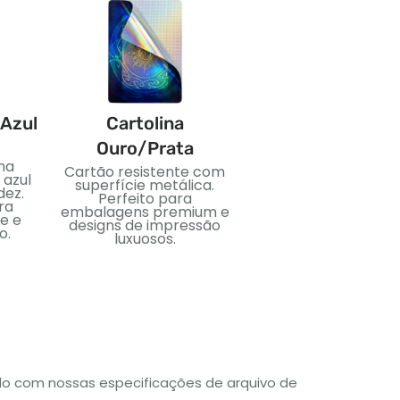
 Azul
Cartolina
PVC
Ouro/Prata
ma
Material plástico flexí
Cartão resistente com
 azul
e impermeável. Idea
superfície metálica.
dez.
para cartões duráveis 
Perfeito para
ra
uso duradouro.
embalagens premium e
e e
designs de impressão
o.
luxuosos.
do com nossas especificações de arquivo de