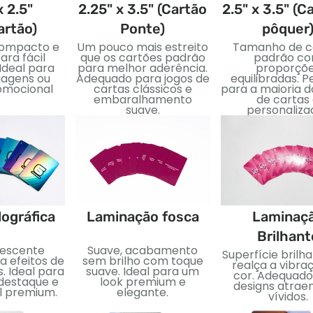
x 2.5"
2.25" x 3.5" (Cartão
2.5" x 3.5" (C
artão)
Ponte)
pôquer
ompacto e
Um pouco mais estreito
Tamanho de c
ara fácil
que os cartões padrão
padrão c
Ideal para
para melhor aderência.
proporçõ
iagens ou
Adequado para jogos de
equilibradas. P
omocional
cartas clássicos e
para a maioria d
embaralhamento
de cartas
suave.
personaliza
lográfica
Laminação fosca
Laminaç
Brilhant
descente
Suave, acabamento
Superfície brilh
a efeitos de
sem brilho com toque
realça a vibra
. Ideal para
suave. Ideal para um
cor. Adequado
 destaque e
look premium e
designs atrae
al premium.
elegante.
vívidos.