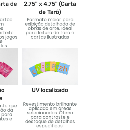
arta de
2.75" x 4.75" (Carta
3.5" x 5" (Cart
)
de Tarô)
Jumbo)
artão
Formato maior para
Cartões grandes p
om
exibição detalhada de
visuais ousados ​​e fá
es
obras de arte. Ideal
leitura. Ótimo par
erfeito
para leitura de tarô e
ensinar, eventos, 
os jogos
cartas ilustradas
edições especiais
 e
dos
Estampagem d
ão
UV localizado
folha
e
Revestimento brilhante
Folha metálica apli
ante que
aplicado em áreas
para um efeito reflex
ção da
selecionadas. Ótimo
Perfeito para adicio
 para
para contraste e
luxo e impacto visua
ntes e
destaque de detalhes
específicos.