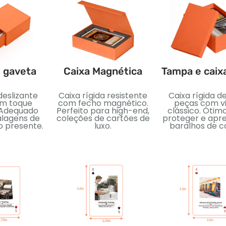
e gaveta
Caixa Magnética
Tampa e caix
deslizante
Caixa rígida resistente
Caixa rígida d
om toque
com fecho magnético.
peças com vi
 Adequado
Perfeito para high-end,
clássico. Ótim
lagens de
coleções de cartões de
proteger e apr
o presente.
luxo.
baralhos de c