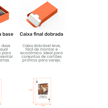
a base
Caixa final dobrada
Embalagem de fi
retrátil
e duas
Caixa dobrável leve,
Vedação plástic
sual
fácil de montar e
hermética para
o para
econômico. Ideal para
proteção e limpez
esentar
conjuntos de cartões
Ideal para proteg
artas.
prontos para varejo.
baralhos de carta
durante o transport
venda.