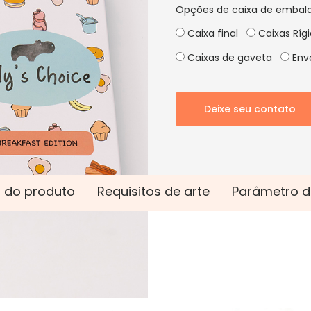
Opções de caixa de embal
Caixa final
Caixas Ríg
Caixas de gaveta
Envo
Deixe seu contato
 do produto
Requisitos de arte
Parâmetro d