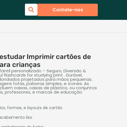
Contate-nos
estudar Imprimir cartões de
ara crianças
fantil personalizado – Seguro, Diversão &
l flashcards for studying print
. Durável,
dondados projetados para mãos pequenas.
gens fofas, palavras simples, e ícones. As
uem caixas, caixas de plástico, ou conjuntos
ais, professores, e marcas de educação
s, formas, e layouts de cartão
 acabamento liso
ou embalagem de bolsa