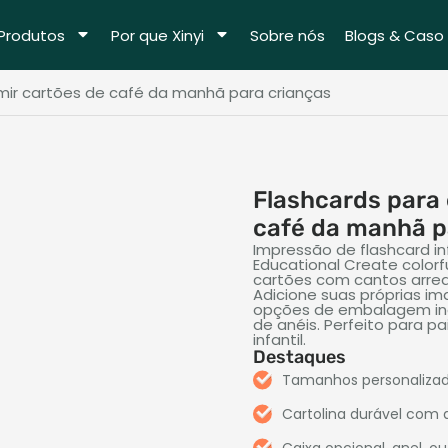
Produtos
Por que Xinyi
Sobre nós
Blogs & Caso
imir cartões de café da manhã para crianças
Flashcards para 
café da manhã p
Impressão de flashcard in
Educational Create colorfu
cartões com cantos arre
Adicione suas próprias ima
opções de embalagem incl
de anéis. Perfeito para p
infantil.
Destaques
Tamanhos personalizado
Cartolina durável com
Caixa opcional, anel, 