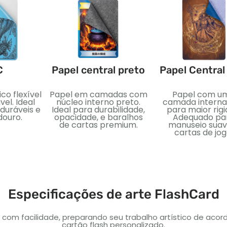
C
Papel central preto
Papel Central
ico flexível
Papel em camadas com
Papel com u
el. Ideal
núcleo interno preto.
camada interna
uráveis ​​e
Ideal para durabilidade,
para maior rigi
douro.
opacidade, e baralhos
Adequado pa
de cartas premium.
manuseio suav
cartas de jog
Especificações de arte FlashCard
com facilidade, preparando seu trabalho artístico de acor
cartão flash personalizado.