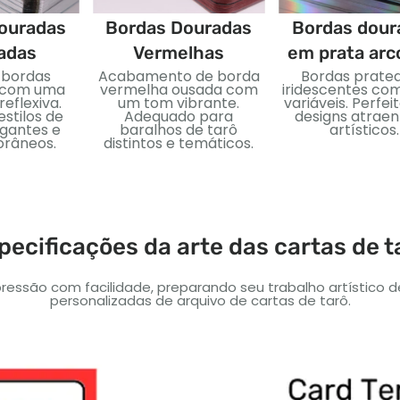
ouradas
Bordas Douradas
Bordas dour
adas
Vermelhas
em prata arco
 bordas
Acabamento de borda
Bordas prate
 com uma
vermelha ousada com
iridescentes co
reflexiva.
um tom vibrante.
variáveis. Perfei
estilos de
Adequado para
designs atraen
egantes e
baralhos de tarô
artísticos.
râneos.
distintos e temáticos.
pecificações da arte das cartas de t
ressão com facilidade, preparando seu trabalho artístico 
personalizadas de arquivo de cartas de tarô.