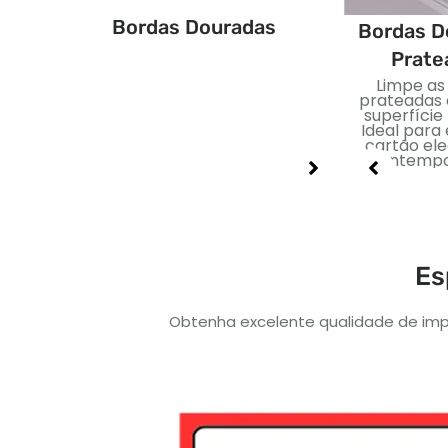
Bordas Douradas
s Douradas
Bordas Douradas
Bordas D
Azuis
Pretas
Prate
mento de borda
Acabamento de borda
Limpe as
com brilho sutil.
metálica escura para
prateadas
to para decks
uma aparência
superfície 
e visualmente
elegante. Ideal para
Ideal para 
ssionantes.
baralhos de tarô
cartão el
modernos e premium.
contempo
Es
Obtenha excelente qualidade de imp