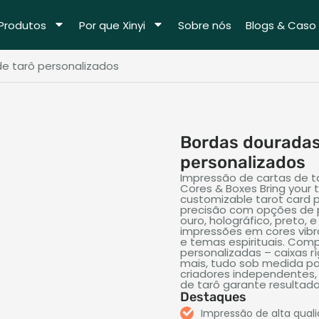
Produtos
Por que Xinyi
Sobre nós
Blogs & Caso
e tarô personalizados
Bordas douradas
personalizados
Impressão de cartas de t
Cores &
Boxes Bring your ta
customizable tarot card p
precisão com opções de p
ouro, holográfico, preto,
impressões em cores vibr
e temas espirituais. Co
personalizadas – caixas r
mais, tudo sob medida par
criadores independentes,
de tarô garante resultad
Destaques
Impressão de alta quali