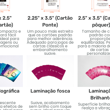
x 2.5"
2.25" x 3.5" (Cartão
2.5" x 3.5" (C
artão)
Ponte)
pôquer
ompacto e
Um pouco mais estreito
Tamanho de c
ara fácil
que os cartões padrão
padrão c
Ideal para
para melhor aderência.
proporçõ
iagens ou
Adequado para jogos de
equilibradas. P
omocional
cartas clássicos e
para a maioria d
embaralhamento
de cartas
suave.
personaliza
lográfica
Laminação fosca
Laminaç
Brilhant
descente
Suave, acabamento
Superfície brilh
a efeitos de
sem brilho com toque
realça a vibra