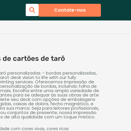
Contate-nos
 de cartões de tarô
arô personalizadas – bordas personalizadas,
rot deck vision to life with our fully
rinting services
. Oferecemos impressão de
ersonalização de bordas, incluindo folha de
 e mais. Escolha entre uma ampla variedade de
antes para se adequar às suas obras de arte
mplete seu deck com opções de embalagens
ígidas, caixas de dobra, fecho magnético, e
a sua marca. Seja para leitores profissionais,
 ou conjuntos de presente, nossa impressão
os de alta qualidade com um toque místico.
dade com cores vivas, cores ricas