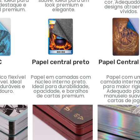
. Ideal para
suave. Ideal para um
cor. Adequado
 destaque e
look premium e
designs atrae
al premium.
elegante.
vívidos.
C
Papel central preto
Papel Central
ico flexível
Papel em camadas com
Papel com u
el. Ideal
núcleo interno preto.
camada interna
uráveis ​​e
Ideal para durabilidade,
para maior rigi
douro.
opacidade, e baralhos
Adequado pa
de cartas premium.
manuseio suav
cartas de jog