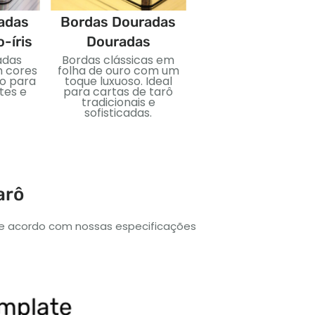
adas
Bordas Douradas
Bordas Dourada
-íris
Douradas
Azuis
adas
Bordas clássicas em
Revestimento de bo
m cores
folha de ouro com um
azul rico com brilho su
to para
toque luxuoso. Ideal
Perfeito para deck
tes e
para cartas de tarô
únicos e visualmen
tradicionais e
impressionantes.
sofisticadas.
arô
de acordo com nossas especificações