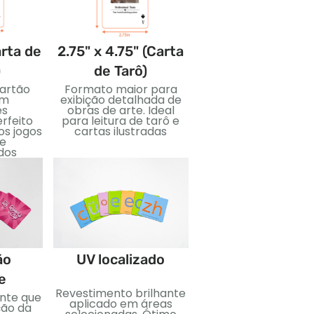
arta de
2.75" x 4.75" (Carta
3.5" x 5" (Cart
)
de Tarô)
Jumbo)
artão
Formato maior para
Cartões grandes p
om
exibição detalhada de
visuais ousados ​​e fá
es
obras de arte. Ideal
leitura. Ótimo par
erfeito
para leitura de tarô e
ensinar, eventos, 
os jogos
cartas ilustradas
edições especiais
 e
dos
Estampagem d
ão
UV localizado
folha
e
Revestimento brilhante
Folha metálica apli
ante que
aplicado em áreas
para um efeito reflex
ção da