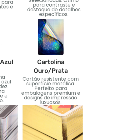
selecionadas. Ótimo
Perfeito para adicio
 para
para contraste e
luxo e impacto visua
ntes e
destaque de detalhes
específicos.
 Azul
Cartolina
PVC
Ouro/Prata
ma
Material plástico flexí
Cartão resistente com
 azul
e impermeável. Idea
superfície metálica.
dez.
para cartões duráveis 
Perfeito para
ra
uso duradouro.
embalagens premium e
e e
designs de impressão
o.
luxuosos.