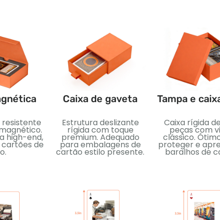
agnética
Caixa de gaveta
Tampa e caix
 resistente
Estrutura deslizante
Caixa rígida d
magnético.
rígida com toque
peças com vi
a high-end,
premium. Adequado
clássico. Ótim
 cartões de
para embalagens de
proteger e apr
o.
cartão estilo presente.
baralhos de c