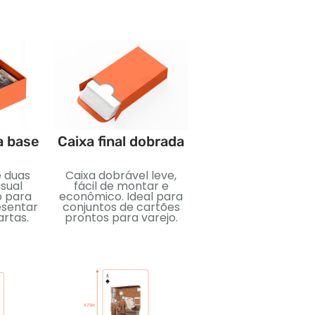
a base
Caixa final dobrada
Pacotes de refo
e duas
Caixa dobrável leve,
Pacotes selados
sual
fácil de montar e
compactos projeta
o para
econômico. Ideal para
para surpresa e
esentar
conjuntos de cartões
colecionabilidade. I
artas.
prontos para varejo.
para cartões
colecionáveis, exibi
de varejo, e
lançamentos
promocionais.