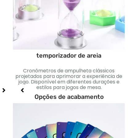
temporizador de areia
itos
es
es
Cronômetros de ampulheta clássicos
Dinh
ncias
projetados para aprimorar a experiência de
cores
jogo. Disponível em diferentes durações e
estilos para jogos de mesa.
e
Opções de acabamento