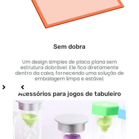
Um d
apr
ca
Sem dobra
 cria
Um design simples de placa plana sem
agem.
estrutura dobrável. Ele fica diretamente
de
dentro da caixa, fornecendo uma solução de
nte.
embalagem limpa e estável.
Acessórios para jogos de tabuleiro