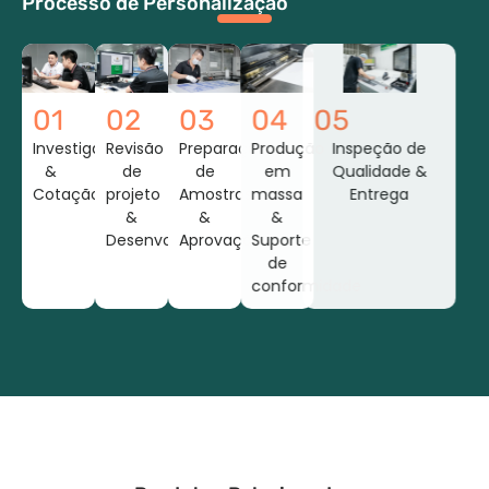
Processo de Personalização
01
02
03
04
05
Investigação
Revisão
Preparação
Produção
Inspeção de
&
de
de
em
Qualidade &
Cotação
projeto
Amostras
massa
Entrega
&
&
&
Desenvolvimento
Aprovação
Suporte
de
conformidade