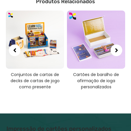
Produtos Relacionados
Conjuntos de cartas de
Cartões de baralho de
I
decks de cartas de jogo
afirmação de ioga
c
como presente
personalizados
Impressão de cartões personalizados