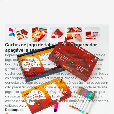
Cartas de jogo de tabuleiro com marcador
apagável a seco
Impressão personalizada de jogos de tabuleiro – um pacote de
jogo completo,
fully customized We provide a one-stop custom
board game printing service to help you create your own board
game
. Dos tabuleiros de jogo, cartões, livros de regras, fichas,
dados para embalagens personalizadas e outros serviços, todos
os componentes podem ser personalizados de acordo com o
conceito e design do seu jogo. Os acessórios são impressos com
alta precisão, colorido, durável e bem feito, e você pode se divertir
jogando por muito tempo. Fornecemos uma variedade de tipos
de caixas e acompanhamos livretos com instruções para criar
efeitos de nível profissional. Perfeito para criadores independentes,
editoras e projetos educacionais.
Destaques