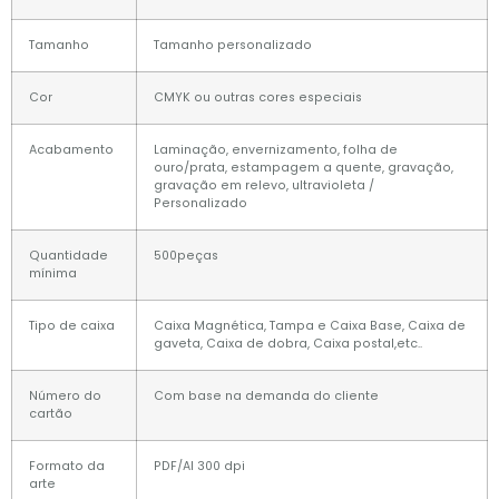
Tamanho
Tamanho personalizado
Cor
CMYK ou outras cores especiais
Acabamento
Laminação, envernizamento, folha de
ouro/prata, estampagem a quente, gravação,
gravação em relevo, ultravioleta /
Personalizado
Quantidade
500peças
mínima
Tipo de caixa
Caixa Magnética, Tampa e Caixa Base, Caixa de
gaveta, Caixa de dobra, Caixa postal,etc..
Número do
Com base na demanda do cliente
cartão
Formato da
PDF/AI 300 dpi
arte