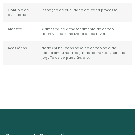
Controle de
Inspeção de qualidade em cada processo
qualidade
Amostra
A amostra de armazenamento de cartão
dobrável personalizada é aceitável
Acessórios
dados,brinquedos,base de cartão,bola de
loteria,ampulheta,peças de xadrez,tabuleiro de
jogo,Telas de papelão, etc..