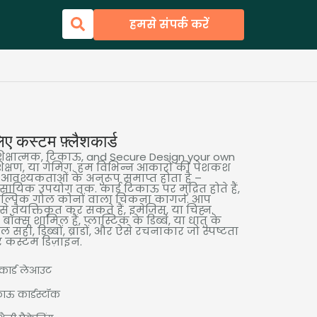
हमसे संपर्क करें
लिए कस्टम फ़्लैशकार्ड
 शिक्षात्मक, टिकाऊ,
and Secure Design your own
रशिक्षण, या गेमिंग. हम विभिन्न आकारों की पेशकश
आवश्यकताओं के अनुरूप समाप्त होता है –
ावसायिक उपयोग तक. कार्ड टिकाऊ पर मुद्रित होते हैं,
ैकल्पिक गोल कोनों वाला चिकना कागज. आप
ट से वैयक्तिकृत कर सकते हैं, इमेजिस, या चिह्न.
 बॉक्स शामिल हैं, प्लास्टिक के डिब्बे, या धातु के
ल सही, डिब्बों, ब्रांडों, और ऐसे रचनाकार जो स्पष्टता
 और कस्टम डिज़ाइन.
ार्ड लेआउट
ऊ कार्डस्टॉक