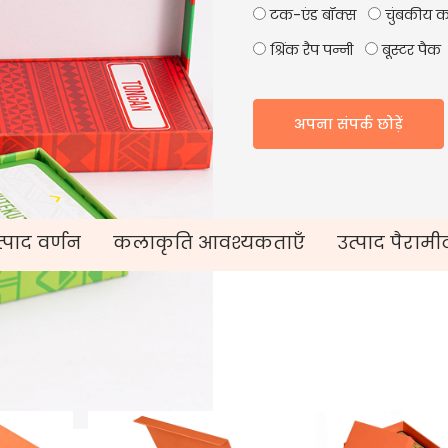
टक-एंड बॉक्स
चुंबकीय क
श्रिंक रैप पन्नी
बूस्टर पैक
अपना संपर्क छोड़ें
्पाद वर्णन
कलाकृति आवश्यकताएँ
उत्पाद पैरामी