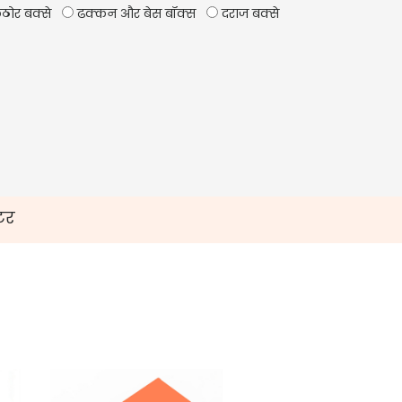
ठोर बक्से
ढक्कन और बेस बॉक्स
दराज बक्से
टर