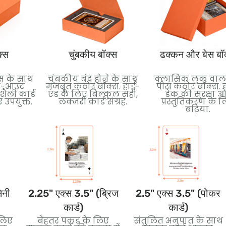
क्स
चुंबकीय बॉक्स
ढक्कन और बेस बॉ
स के साथ
चुंबकीय बंद होने के साथ
क्लासिक लुक वाला
इड-आउट
मजबूत कठोर बॉक्स. हाई-
पीस कठोर बॉक्स. क
ैली कार्ड
एंड के लिए बिल्कुल सही,
डेक की सुरक्षा 
 उपयुक्त.
लक्जरी कार्ड संग्रह.
प्रस्तुतिकरण के 
बढ़िया.
िनी
2.25" एक्स 3.5" (ब्रिज
2.5" एक्स 3.5" (पोकर
कार्ड)
कार्ड)
लिए
बेहतर पकड़ के लिए
संतुलित अनुपात के साथ