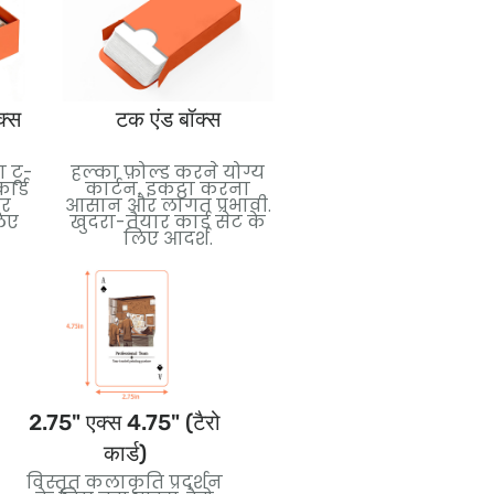
क्स
टक एंड बॉक्स
बूस्टर पैक
 टू-
हल्का फ़ोल्ड करने योग्य
आश्चर्य और संग्रहणीयता क
ार्ड
कार्टन, इकट्ठा करना
लिए डिज़ाइन किए गए
और
आसान और लागत प्रभावी.
कॉम्पैक्ट सीलबंद पैक.
लिए
खुदरा-तैयार कार्ड सेट के
ट्रेडिंग कार्ड के लिए आदर्श
लिए आदर्श.
खुदरा प्रदर्शन, और
प्रमोशनल रिलीज़.
2.75" एक्स 4.75" (टैरो
3.5" एक्स 5" (जंबो कार्ड)
कार्ड)
बोल्ड विज़ुअल और आसानी
विस्तृत कलाकृति प्रदर्शन
से पढ़ने के लिए बड़े आकार