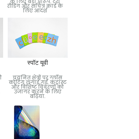
के लिए बड़ा प्रारूप. टैरो
के कार्ड. पढ़ाने के लिए
रीडिंग और सचित्र कार्ड के
बढ़िया, घटनाएँ, या विशेष
लिए आदर्श
संस्करण.
पन्नी मुद्रांकन
स्पॉट यूवी
परावर्तक प्रभाव के लिए
ी
चयनित क्षेत्रों पर ग्लॉस
धातुई पन्नी लगाई गई.
कोटिंग लगाई गई. कंट्रास्ट
विलासिता और दृश्य प्रभाव
और विशिष्ट विवरणों को
जोड़ने के लिए बिल्कुल
.
उजागर करने के लिए
सही.
बढ़िया.