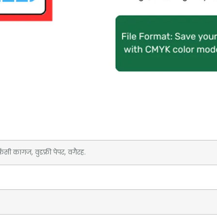
ंसी कागज, वुडफ्री पेपर, वगैरह.