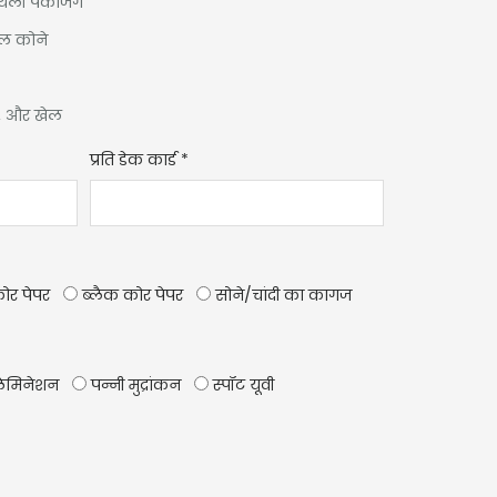
थैली पैकेजिंग
ोल कोने
षण, और खेल
प्रति डेक कार्ड
*
कोर पेपर
ब्लैक कोर पेपर
सोने/चांदी का कागज
ेमिनेशन
पन्नी मुद्रांकन
स्पॉट यूवी