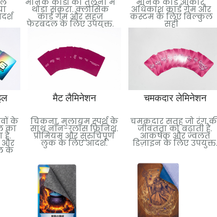
बल
मानक कार्डों की तुलना में
मानक कार्ड आकार.
या
थोड़ा संकरा. क्लासिक
अधिकांश कार्ड गेम और
दर्श
कार्ड गेम और सहज
कस्टम के लिए बिल्कुल
फेरबदल के लिए उपयुक्त.
सही
इल
मैट लैमिनेशन
चमकदार लेमिनेशन
वों के
चिकना, मुलायम स्पर्श के
चमकदार सतह जो रंग क
इल का
साथ नॉन-ग्लॉस फ़िनिश.
जीवंतता को बढ़ाती है.
है.
प्रीमियम और सुरुचिपूर्ण
आकर्षक और ज्वलंत
न और
लुक के लिए आदर्श.
डिज़ाइन के लिए उपयुक्त
ल के