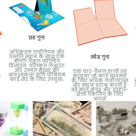
छह गुना
अधिकतम लचीलेपन और
प्रस्तुति स्थान के साथ एक
क्वैड गुना
मल्टी-पैनल फोल्डिंग
डिज़ाइन. परिष्कृत लेआउट
और उन्नत सुरक्षा की
एक चार-पैनल वाली तह
आवश्यकता वाले प्रीमियम
ट
संरचना जो कार्ड व्यवस्था
कार्ड सेट के लिए उपयुक्त.
के लिए अधिक लचीलापन
और स्थान प्रदान करती है.
बड़े कार्ड संग्रह और उपहार-
न
शैली पैकेजिंग के लिए
आदर्श.