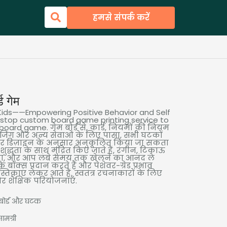
हमसे संपर्क करें
ड गेम
ids——Empowering Positive Behavior and Self
stop custom board game printing service to
n board game
. गेम बोर्ड से, कार्ड, नियमों की नियम
ेजिंग और अन्य सेवाओं के लिए पासा, सभी घटकों
 डिज़ाइन के अनुसार अनुकूलित किया जा सकता
्धता के साथ मुद्रित किए जाते हैं, रंगीन, टिकाऊ
या, और आप लंबे समय तक खेलने का आनंद ले
े बॉक्स प्रदान करते हैं और पेशेवर-ग्रेड प्रभाव
स्तिकाएं लेकर आते हैं. स्वतंत्र रचनाकारों के लिए
र शैक्षिक परियोजनाएँ.
 बोर्ड और घटक
ामग्री