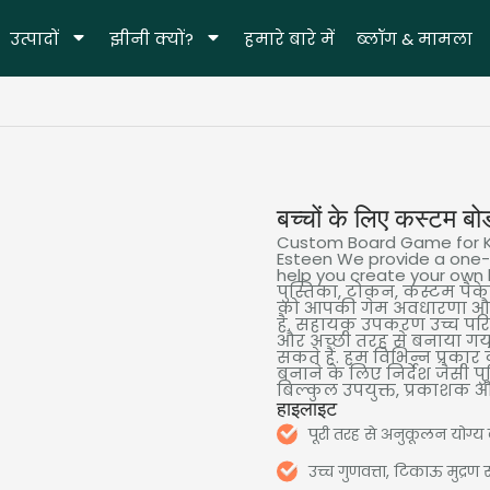
उत्पादों
झीनी क्यों?
हमारे बारे में
ब्लॉग & मामला
बच्चों के लिए कस्टम बोर्
Custom Board Game for K
Esteen We provide a one-
help you create your ow
पुस्तिका, टोकन, कस्टम पैक
को आपकी गेम अवधारणा और
है. सहायक उपकरण उच्च परिशुद
और अच्छी तरह से बनाया ग
सकते हैं. हम विभिन्न प्रकार क
बनाने के लिए निर्देश जैसी पु
बिल्कुल उपयुक्त, प्रकाशक औ
हाइलाइट
पूरी तरह से अनुकूलन योग्य
उच्च गुणवत्ता, टिकाऊ मुद्रण स