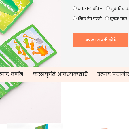
टक-एंड बॉक्स
चुंबकीय क
श्रिंक रैप पन्नी
बूस्टर पैक
अपना संपर्क छोड़ें
्पाद वर्णन
कलाकृति आवश्यकताएँ
उत्पाद पैरामी