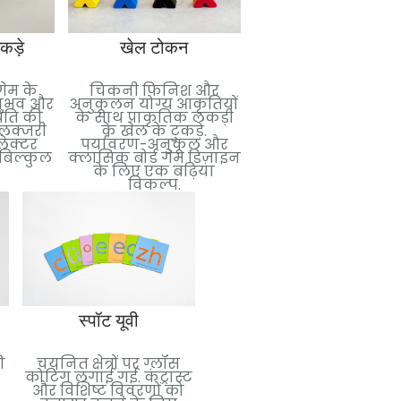
कड़े
खेल टोकन
ड्रॉस्ट्रिंग बैग
गेम के
चिकनी फिनिश और
गेम घटकों को संग्रही
नुभव और
अनुकूलन योग्य आकृतियों
व्यवस्थित करने के 
थिति की
के साथ प्राकृतिक लकड़ी
डिज़ाइन किए गए कस
. लक्जरी
के खेल के टुकड़े.
ड्रॉस्ट्रिंग बैग. विभिन्
लेक्टर
पर्यावरण-अनुकूल और
फैब्रिक में उपलब्ध है
 बिल्कुल
क्लासिक बोर्ड गेम डिज़ाइन
आकार, और मुद्रण विक
के लिए एक बढ़िया
विकल्प.
पन्नी मुद्रांकन
स्पॉट यूवी
परावर्तक प्रभाव के लिए
ी
चयनित क्षेत्रों पर ग्लॉस
धातुई पन्नी लगाई गई.
कोटिंग लगाई गई. कंट्रास्ट
विलासिता और दृश्य प्रभाव
और विशिष्ट विवरणों को