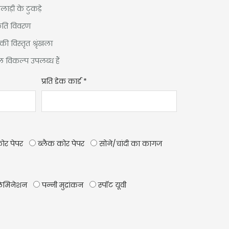
ड़ी के टुकड़े
ृति विवरण
 विस्तृत श्रृंखला
 विकल्प उपलब्ध हैं
प्रति डेक कार्ड
*
कोर पेपर
ब्लैक कोर पेपर
सोने/चांदी का कागज
ेमिनेशन
पन्नी मुद्रांकन
स्पॉट यूवी