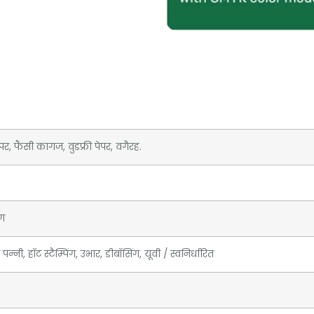
, फैंसी कागज, वुडफ्री पेपर, वगैरह.
ंग
पन्नी, हॉट स्टैम्पिंग, उभार, डीबॉसिंग, यूवी / स्वनिर्धारित