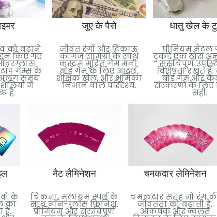
ाइमर
जुए के पैसे
धातु खेल के टु
व को बढ़ाने
जीवंत रंगों और टिकाऊ
प्रीमियम मेटल 
़ाइन किए गए
कागज सामग्री के साथ
टुकड़े एक ठोस अ
ऑवरग्लास
कस्टम मुद्रित गेम मनी.
सुरुचिपूर्ण उपस्
ॉप गेम्स के
बोर्ड गेम के लिए आदर्श,
विशेषता रखते हैं
-अलग समय
शैक्षिक खेल, और भूमिका
बोर्ड गेम और क
लियों में
निभाने वाले परिदृश्य.
संस्करणों के लिए
ध है.
सही.
इल
मैट लैमिनेशन
चमकदार लेमिनेशन
वों के
चिकना, मुलायम स्पर्श के
चमकदार सतह जो रंग क
इल का
साथ नॉन-ग्लॉस फ़िनिश.
जीवंतता को बढ़ाती है.
है.
प्रीमियम और सुरुचिपूर्ण
आकर्षक और ज्वलंत