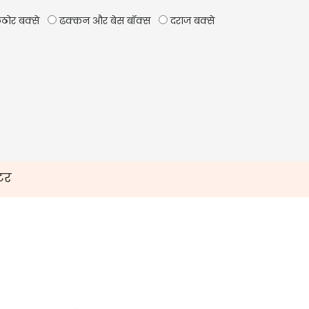
ठोर बक्से
ढक्कन और बेस बॉक्स
दराज बक्से
टर