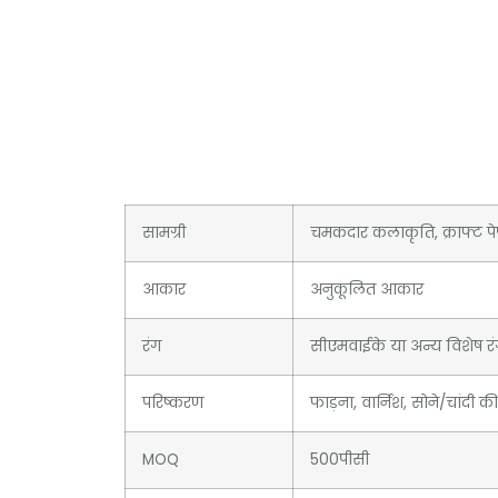
सामग्री
चमकदार कलाकृति, क्राफ्ट पेपर
आकार
अनुकूलित आकार
रंग
सीएमवाईके या अन्य विशेष र
परिष्करण
फाड़ना, वार्निश, सोने/चांदी की 
MOQ
500पीसी