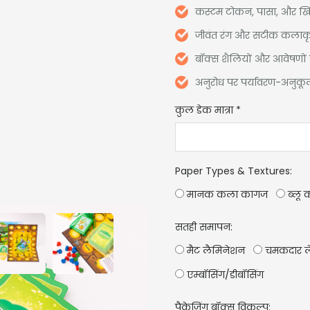
कस्टम टोकन, पासा, और खिला
जीवंत रंग और सटीक कलाक
बॉक्स शैलियों और आवेषणों की
अनुरोध पर पर्यावरण-अनुकूल
कुल डेक मात्रा
*
Paper Types & Textures
:
मानक कला कागज
ब्लू 
सतही समापन:
मैट लैमिनेशन
चमकदार ल
एम्बॉसिंग/डीबॉसिंग
पैकेजिंग बॉक्स विकल्प: