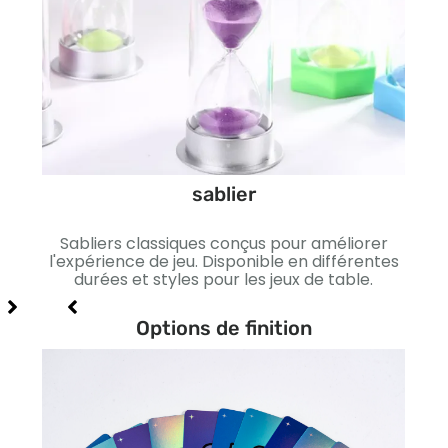
sablier
sés
des
s
Sabliers classiques conçus pour améliorer
Arg
signs
l'expérience de jeu. Disponible en différentes
cou
.
durées et styles pour les jeux de table.
dura
é
Options de finition