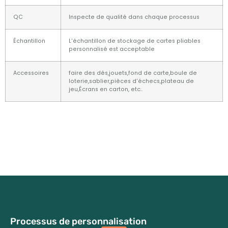
QC
Inspecte de qualité dans chaque processus
Échantillon
L'échantillon de stockage de cartes pliables
personnalisé est acceptable
Accessoires
faire des dés,jouets,fond de carte,boule de
loterie,sablier,pièces d'échecs,plateau de
jeu,Écrans en carton, etc..
Processus de personnalisation