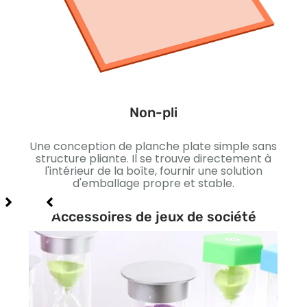
Une 
avec 
pré
p
Non-pli
sop
 qui
Une conception de planche plate simple sans
structure pliante. Il se trouve directement à
lage
l'intérieur de la boîte, fournir une solution
ion
d'emballage propre et stable.
Accessoires de jeux de société