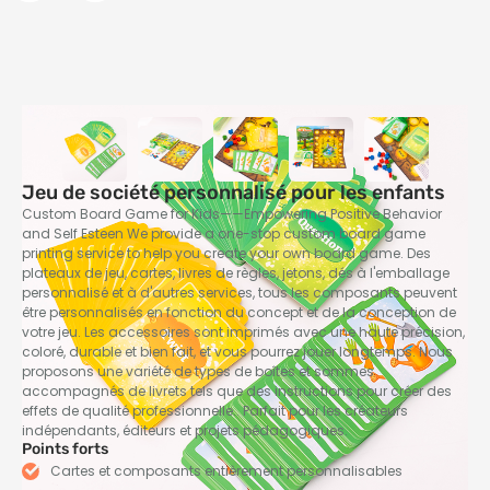
Jeu de société personnalisé pour les enfants
Custom Board Game for Kids——Empowering Positive Behavior
and Self Esteen We provide a one-stop custom board game
printing service to help you create your own board game
. Des
plateaux de jeu, cartes, livres de règles, jetons, dés à l'emballage
personnalisé et à d'autres services, tous les composants peuvent
être personnalisés en fonction du concept et de la conception de
votre jeu. Les accessoires sont imprimés avec une haute précision,
coloré, durable et bien fait, et vous pourrez jouer longtemps. Nous
proposons une variété de types de boîtes et sommes
accompagnés de livrets tels que des instructions pour créer des
effets de qualité professionnelle.. Parfait pour les créateurs
indépendants, éditeurs et projets pédagogiques.
Points forts
Cartes et composants entièrement personnalisables