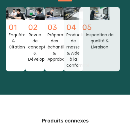
01
02
03
04
05
Enquête
Revue
Préparation
Production
Inspection de
&
de
des
de
qualité &
Citation
conception
échantillons
masse
Livraison
&
&
& Aide
Développement
Approbation
à la
conformité
Produits connexes