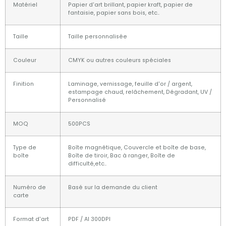
Matériel
Papier d'art brillant, papier kraft, papier de
fantaisie, papier sans bois, etc..
Taille
Taille personnalisée
Couleur
CMYK ou autres couleurs spéciales
Finition
Laminage, vernissage, feuille d'or / argent,
estampage chaud, relâchement, Dégradant, UV /
Personnalisé
MOQ
500PCS
Type de
Boîte magnétique, Couvercle et boîte de base,
boîte
Boîte de tiroir, Bac à ranger, Boîte de
difficulté,etc..
Numéro de
Basé sur la demande du client
carte
Format d'art
PDF / AI 300DPI