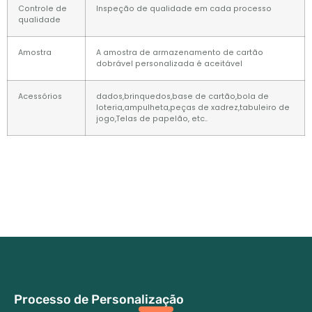
Controle de
Inspeção de qualidade em cada processo
qualidade
Amostra
A amostra de armazenamento de cartão
dobrável personalizada é aceitável
Acessórios
dados,brinquedos,base de cartão,bola de
loteria,ampulheta,peças de xadrez,tabuleiro de
jogo,Telas de papelão, etc..
Processo de Personalização