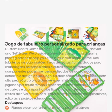
Jogo de tabuleiro personalizado para crianças
Custom Board Game for Kids——Empowering Positive Behavior
and Self Esteen We provide a one-stop custom board game
printing service to help you create your own board game
. Dos
tabuleiros de jogo, cartões, livros de regras, fichas, dados para
embalagens personalizadas e outros serviços, todos os
componentes podem ser personalizados de acordo com o
conceito e design do seu jogo. Os acessórios são impressos com
alta precisão, colorido, durável e bem feito, e você pode se divertir
jogando por muito tempo. Fornecemos uma variedade de tipos
de caixas e acompanhamos livretos com instruções para criar
efeitos de nível profissional. Perfeito para criadores independentes,
editoras e projetos educacionais.
Destaques
Placas e componentes totalmente personalizáveis