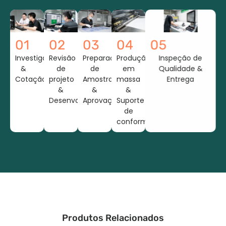
01
02
03
04
05
Investigação
Revisão
Preparação
Produção
Inspeção de
&
de
de
em
Qualidade &
Cotação
projeto
Amostras
massa
Entrega
&
&
&
Desenvolvimento
Aprovação
Suporte
de
conformidade
Produtos Relacionados