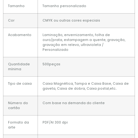
Tamanho
Tamanho personalizado
Cor
CMYK ou outras cores especiais
Acabamento
Laminação, envernizamento, folha de
ouro/prata, estampagem a quente, gravação,
gravação em relevo, ultravioleta /
Personalizado
Quantidade
500peças
mínima
Tipo de caixa
Caixa Magnética, Tampa e Caixa Base, Caixa de
gaveta, Caixa de dobra, Caixa postal,etc..
Número do
Com base na demanda do cliente
cartão
Formato da
PDF/AI 300 dpi
arte