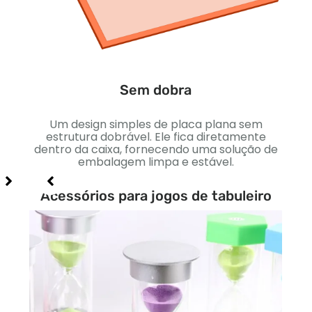
Um d
apr
ca
Sem dobra
 cria
Um design simples de placa plana sem
agem.
estrutura dobrável. Ele fica diretamente
de
dentro da caixa, fornecendo uma solução de
nte.
embalagem limpa e estável.
Acessórios para jogos de tabuleiro