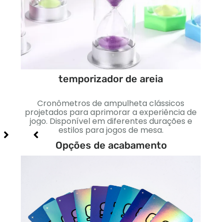
temporizador de areia
itos
es
es
Cronômetros de ampulheta clássicos
Dinh
ncias
projetados para aprimorar a experiência de
cores
jogo. Disponível em diferentes durações e
estilos para jogos de mesa.
e
Opções de acabamento