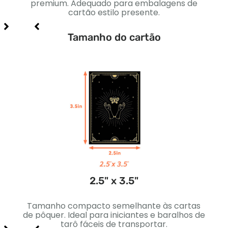
ara
premium. Adequado para embalagens de
Perf
o, e
cartão estilo presente.
Tamanho do cartão
2.5" x 3.5"
ão
Tamanho compacto semelhante às cartas
ra
de pôquer. Ideal para iniciantes e baralhos de
po
m.
tarô fáceis de transportar.