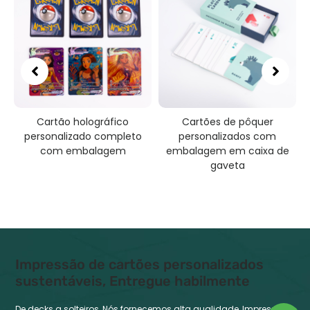
ão holográfico
Cartões de pôquer
Cartão 
alizado completo
personalizados com
perso
m embalagem
embalagem em caixa de
gaveta
Impressão de cartões personalizados
sustentáveis, Entregue habilmente
De decks a solteiros, Nós fornecemos alta qualidade, Impressão