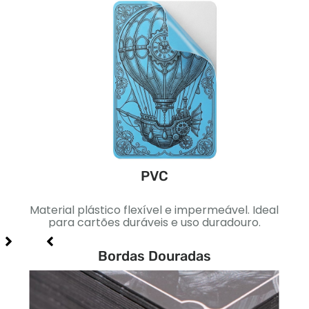
PVC
ica.
Material plástico flexível e impermeável. Ideal
Pape
signs
para cartões duráveis ​​e uso duradouro.
Ideal
Bordas Douradas