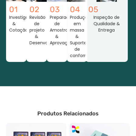
01
02
03
04
05
Investigação
Revisão
Preparação
Produção
Inspeção de
&
de
de
em
Qualidade &
Cotação
projeto
Amostras
massa
Entrega
&
&
&
Desenvolvimento
Aprovação
Suporte
de
conformidade
Produtos Relacionados