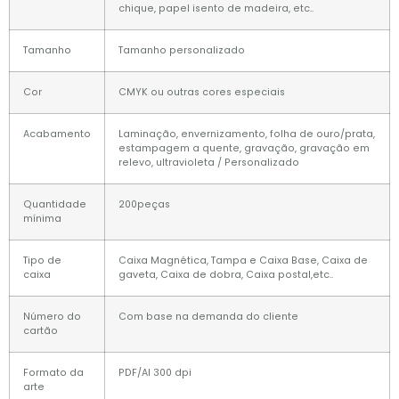
chique, papel isento de madeira, etc..
Tamanho
Tamanho personalizado
Cor
CMYK ou outras cores especiais
Acabamento
Laminação, envernizamento, folha de ouro/prata,
estampagem a quente, gravação, gravação em
relevo, ultravioleta / Personalizado
Quantidade
200peças
mínima
Tipo de
Caixa Magnética, Tampa e Caixa Base, Caixa de
caixa
gaveta, Caixa de dobra, Caixa postal,etc..
Número do
Com base na demanda do cliente
cartão
Formato da
PDF/AI 300 dpi
arte