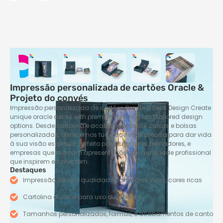
Impressão personalizada de cartões Oracle &
Projeto do convés
Impressão personalizada de cartões Oracle &
Deck Design Create
unique oracle decks with premium printing and tailored design
options
. Desde cartolina e acabamentos até caixas e bolsas
personalizadas, oferecemos tudo que você precisa para dar vida
à sua visão espiritual. Perfeito para criadores, treinadores, e
empresas que buscam apresentações de qualidade profissional
que inspirem e conectem.
Destaques
Impressão de alta qualidade com cores vivas, cores ricas
Cartolina durável para uso duradouro
Tamanhos personalizados, formas, e acabamentos de canto