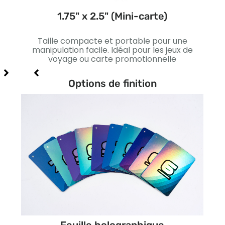
1.75" x 2.5" (Mini-carte)
ns
Taille compacte et portable pour une
L
s et
manipulation facile. Idéal pour les jeux de
st
voyage ou carte promotionnelle
Conv
Options de finition