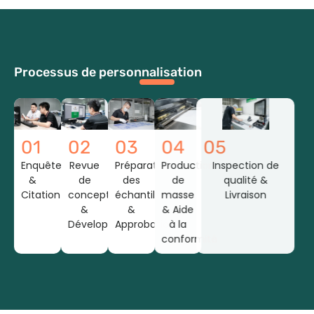
Processus de personnalisation
01
02
03
04
05
Enquête
Revue
Préparation
Production
Inspection de
&
de
des
de
qualité &
Citation
conception
échantillons
masse
Livraison
&
&
& Aide
Développement
Approbation
à la
conformité