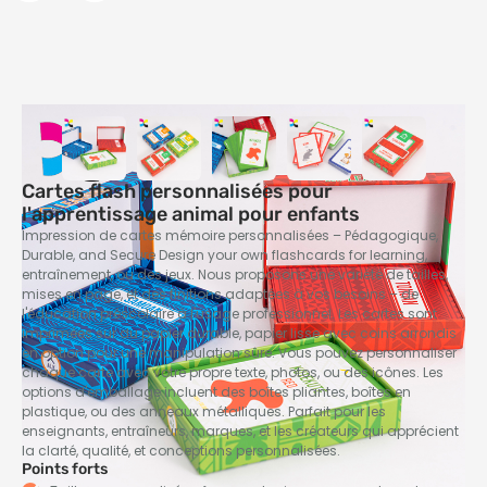
Cartes flash personnalisées pour
l'apprentissage animal pour enfants
Impression de cartes mémoire personnalisées – Pédagogique,
Durable,
and Secure Design your own flashcards for learning
,
entraînement, ou des jeux. Nous proposons une variété de tailles,
mises en page, et des finitions adaptées à vos besoins – de
l'éducation préscolaire à l'usage professionnel. Les cartes sont
imprimées sur du papier durable, papier lisse avec coins arrondis
en option pour une manipulation sûre. Vous pouvez personnaliser
chaque carte avec votre propre texte, photos, ou des icônes. Les
options d'emballage incluent des boîtes pliantes, boîtes en
plastique, ou des anneaux métalliques. Parfait pour les
enseignants, entraîneurs, marques, et les créateurs qui apprécient
la clarté, qualité, et conceptions personnalisées.
Points forts