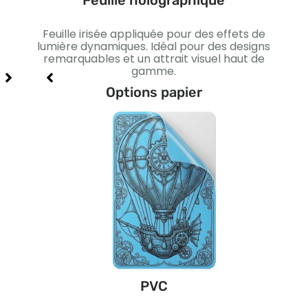
Feuille holographique
ffet
Feuille irisée appliquée pour des effets de
Lis
xe et
lumière dynamiques. Idéal pour des designs
I
remarquables et un attrait visuel haut de
gamme.
Options papier
PVC