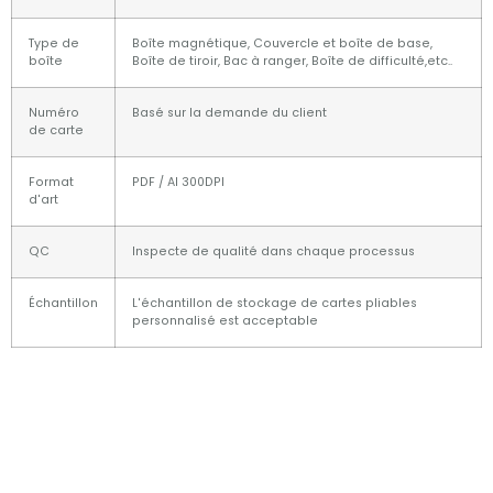
Type de
Boîte magnétique, Couvercle et boîte de base,
boîte
Boîte de tiroir, Bac à ranger, Boîte de difficulté,etc..
Numéro
Basé sur la demande du client
de carte
Format
PDF / AI 300DPI
d'art
QC
Inspecte de qualité dans chaque processus
Échantillon
L'échantillon de stockage de cartes pliables
personnalisé est acceptable