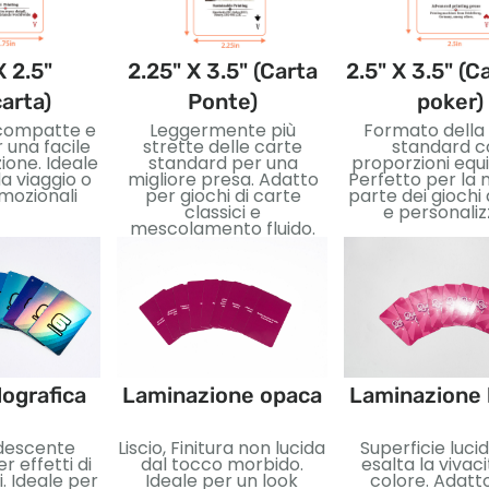
X 2.5"
2.25" X 3.5" (Carta
2.5" X 3.5" (C
carta)
Ponte)
poker)
 compatte e
Leggermente più
Formato della
r una facile
strette delle carte
standard c
one. Ideale
standard per una
proporzioni equi
a viaggio o
migliore presa. Adatto
Perfetto per la
mozionali
per giochi di carte
parte dei giochi 
classici e
e personaliz
mescolamento fluido.
ografica
Laminazione opaca
Laminazione 
idescente
Liscio, Finitura non lucida
Superficie luci
r effetti di
dal tocco morbido.
esalta la vivaci
. Ideale per
Ideale per un look
colore. Adatt