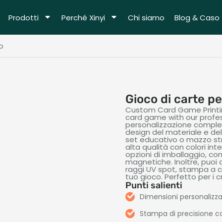
Prodotti
Perché Xinyi
Chi siamo
Blog & Caso
o
Gioco di carte p
Custom Card Game Printi
card game with our profes
personalizzazione complet
design del materiale e del 
set educativo o mazzo str
alta qualità con colori inte
opzioni di imballaggio, co
magnetiche. Inoltre, puoi
raggi UV spot, stampa a cal
tuo gioco. Perfetto per i c
Punti salienti
Dimensioni personalizzat
Stampa di precisione con 