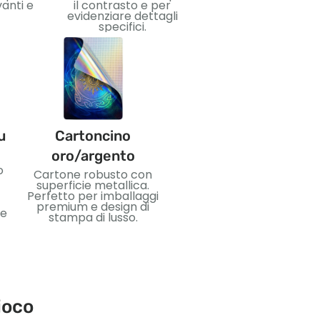
aggiungere lusso 
vanti e
il contrasto e per
impatto visivo.
evidenziare dettagli
specifici.
u
Cartoncino
PVC
oro/argento
o
Materiale plastico
Cartone robusto con
flessibile e
superficie metallica.
impermeabile. Ideale
Perfetto per imballaggi
per carte durevoli e un
premium e design di
 e
uso duraturo.
stampa di lusso.
ioco