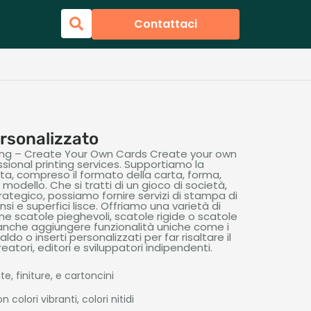
Contattaci
ersonalizzato
ng – Create Your Own Cards Create your own
sional printing services
. Supportiamo la
a, compreso il formato della carta, forma,
modello. Che si tratti di un gioco di società,
ategico, possiamo fornire servizi di stampa di
nsi e superfici lisce. Offriamo una varietà di
me scatole pieghevoli, scatole rigide o scatole
 anche aggiungere funzionalità uniche come i
do o inserti personalizzati per far risaltare il
reatori, editori e sviluppatori indipendenti.
e, finiture, e cartoncini
colori vibranti, colori nitidi