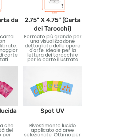
arta da
2.75" X 4.75" (Carta
3.5" X 5" (Cart
dei Tarocchi)
Jumbo)
 carta
Formato più grande per
Carte di grandi
on
una visualizzazione
dimensioni per imma
librate.
dettagliata delle opere
accattivanti e faci
 maggior
d'arte. Ideale per la
lettura. Ottimo pe
di carte
lettura dei tarocchi e
insegnare, eventi, 
zati
per le carte illustrate
edizioni speciali.
Stampa a cald
lucida
Spot UV
Lamina metallica
da che
Rivestimento lucido
applicata per un eff
tà del
applicato ad aree
riflettente. Perfetto
o per
selezionate. Ottimo per