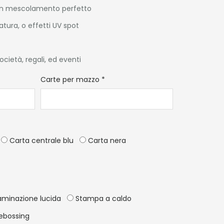
r un mescolamento perfetto
tura, o effetti UV spot
società, regali, ed eventi
*
Carte per mazzo
*
Carta centrale blu
Carta nera
minazione lucida
Stampa a caldo
ebossing