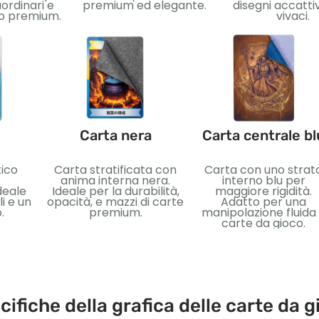
ordinari e
premium ed elegante.
disegni accatti
vo premium.
vivaci.
Carta nera
Carta centrale bl
tico
Carta stratificata con
Carta con uno strat
anima interna nera.
interno blu per
deale
Ideale per la durabilità,
maggiore rigidità.
i e un
opacità, e mazzi di carte
Adatto per una
.
premium.
manipolazione fluida
carte da gioco.
cifiche della grafica delle carte da g