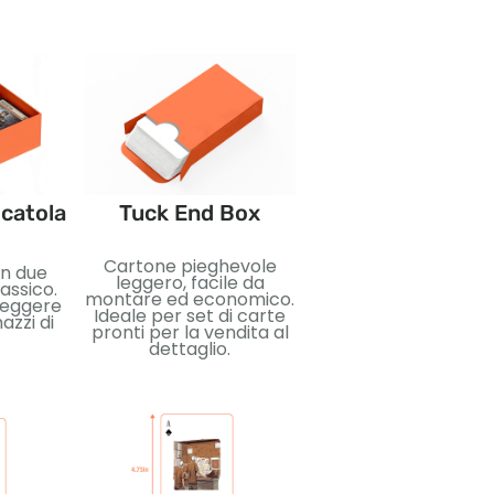
catola
Tuck End Box
Pacchetti boost
Cartone pieghevole
Confezioni sigillat
in due
leggero, facile da
compatte progett
lassico.
montare ed economico.
per sorpresa e
teggere
Ideale per set di carte
collezionabilità. Ide
azzi di
pronti per la vendita al
per le carte
dettaglio.
collezionabili,
esposizione al dettag
e pubblicazioni
promozionali.