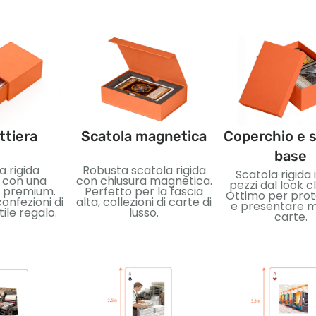
ttiera
Scatola magnetica
Coperchio e s
base
a rigida
Robusta scatola rigida
Scatola rigida 
e con una
con chiusura magnetica.
pezzi dal look c
e premium.
Perfetto per la fascia
Ottimo per pro
onfezioni di
alta, collezioni di carte di
e presentare m
stile regalo.
lusso.
carte.