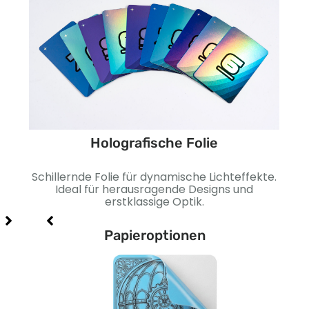
Holografische Folie
ine
Schillernde Folie für dynamische Lichteffekte.
Gla
ehr
Ideal für herausragende Designs und
G
erstklassige Optik.
Papieroptionen