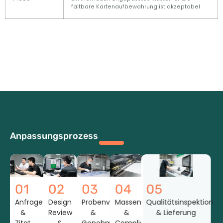
faltbare Kartenaufbewahrung ist akzeptabel
Anpassungsprozess
01
02
03
04
05
Anfrage
Design
Probenvorbereitung
Massenproduktion
Qualitätsinspektion
&
Review
&
&
& Lieferung
Zitat
&
Genehmigung
Compliance