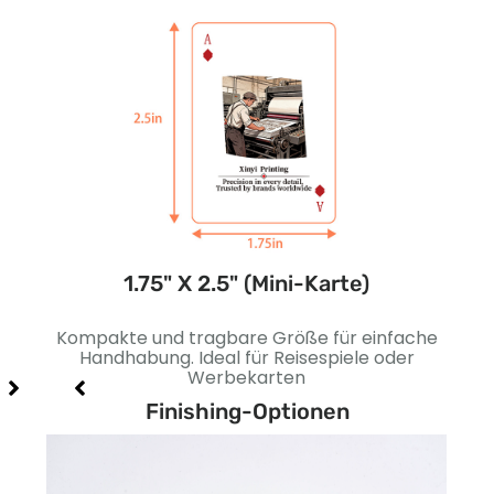
e)
1.75" X 2.5" (Mini-Karte)
tive
Kompakte und tragbare Größe für einfache
E
nd
Handhabung. Ideal für Reisespiele oder
b
Werbekarten
Finishing-Optionen