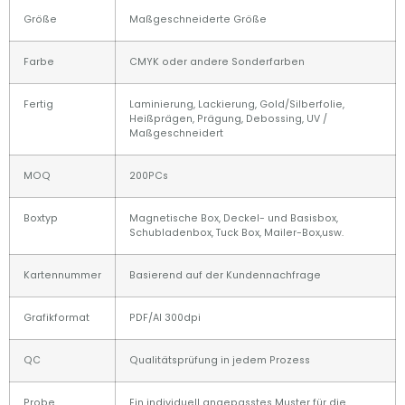
Größe
Maßgeschneiderte Größe
Farbe
CMYK oder andere Sonderfarben
Fertig
Laminierung, Lackierung, Gold/Silberfolie,
Heißprägen, Prägung, Debossing, UV /
Maßgeschneidert
MOQ
200PCs
Boxtyp
Magnetische Box, Deckel- und Basisbox,
Schubladenbox, Tuck Box, Mailer-Box,usw.
Kartennummer
Basierend auf der Kundennachfrage
Grafikformat
PDF/AI 300dpi
QC
Qualitätsprüfung in jedem Prozess
Probe
Ein individuell angepasstes Muster für die