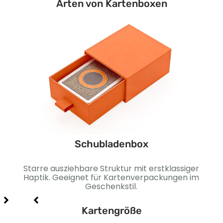
Arten von Kartenboxen
Schubladenbox
um
Starre ausziehbare Struktur mit erstklassiger
Stab
r
Haptik. Geeignet für Kartenverpackungen im
und
Geschenkstil.
Kartengröße