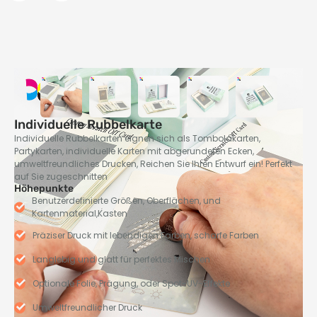
Individuelle Rubbelkarte
Individuelle Rubbelkarten eignen sich als Tombolakarten,
Partykarten, individuelle Karten mit abgerundeten Ecken,
umweltfreundliches Drucken, Reichen Sie Ihren Entwurf ein! Perfekt
auf Sie zugeschnitten
Höhepunkte
Benutzerdefinierte Größen, Oberflächen, und
Kartenmaterial,Kasten
Präziser Druck mit lebendigen Farben, scharfe Farben
Langlebig und glatt für perfektes Mischen
Optionale Folie, Prägung, oder Spot-UV-Effekte
Umweltfreundlicher Druck