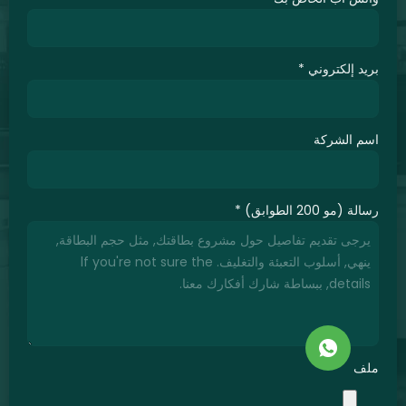
د إلكتروني
*
 الشركة
(مو 200 الطوابق)
*
ف