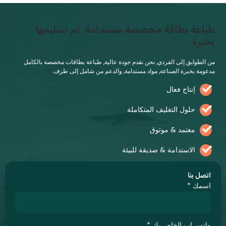
عة بطاقة مخصصة مستدامة, تم تسليمها
رة
طوابق إلى الفردي, نحن نقدم جودة عالية, طباعة بطاقات مخصصة بالكامل
ة بخبرة الصناعة, مواد مستدامة, والدعم من شامل إلى طرف.
إنتاج فعال
حلول التغليف المتكاملة
معتمد & موثوق
الاستدامة & صديقة للبيئة
ل بنا
مك
*
س اب الخاص بك
*