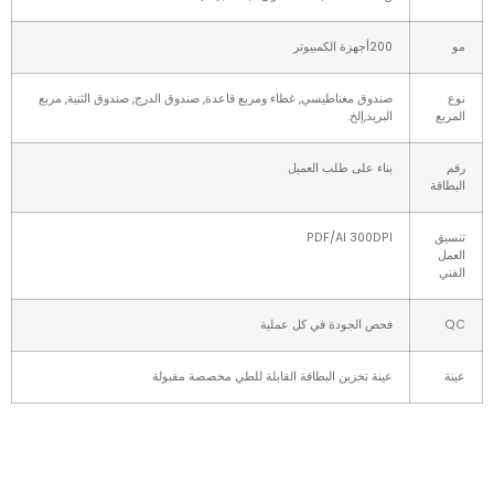
200أجهزة الكمبيوتر
صندوق مغناطيسي, غطاء ومربع قاعدة, صندوق الدرج, صندوق الثنية, مربع
ع
البريد,إلخ.
بناء على طلب العميل
قة
ق
PDF/AI 300DPI
ل
فحص الجودة في كل عملية
عينة تخزين البطاقة القابلة للطي مخصصة مقبولة