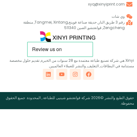
xyq@xinyiprint.co
ي شات
رقم 3 طريق النار, حديقة صناعة فوينج,Tangmei, Xintang, منطقة
Zengch, قوانغتشو, الصين 511340
Xinyi هي شركة تصنيع طباعة معتمدة مع 28 سنوات من الخبرة, تقديم حلول مخصصة
في البطاقات, التغليف, والنشر للعملاء العالميين.
حقوق الطبع والنشر ©2026 شركة قوانغتشو شينيى للطباعة., المحدودة. جميع الحقوق
.