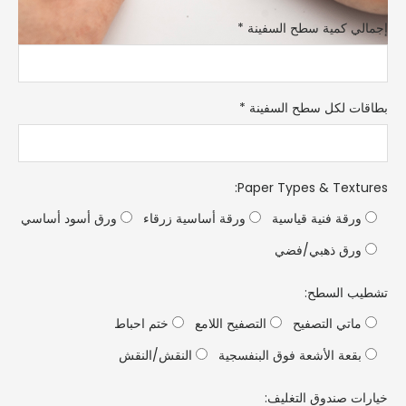
لي كمية سطح السفينة
*
ات لكل سطح السفينة
*
:
Paper Types & Text
رقة فنية قياسية
ورقة أساسية زرقاء
ورق أسود أساسي
رق ذهبي/فضي
ب السطح:
اتي التصفيح
التصفيح اللامع
ختم احباط
قعة الأشعة فوق البنفسجية
النقش/النقش
ت صندوق التغليف: