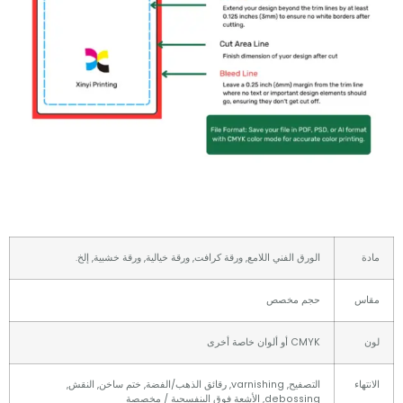
الورق الفني اللامع, ورقة كرافت, ورقة خيالية, ورقة خشبية, إلخ.
س
حجم مخصص
CMYK أو ألوان خاصة أخرى
اء
التصفيح, varnishing, رقائق الذهب/الفضة, ختم ساخن, النقش,
debossing, الأشعة فوق البنفسجية / مخصصة