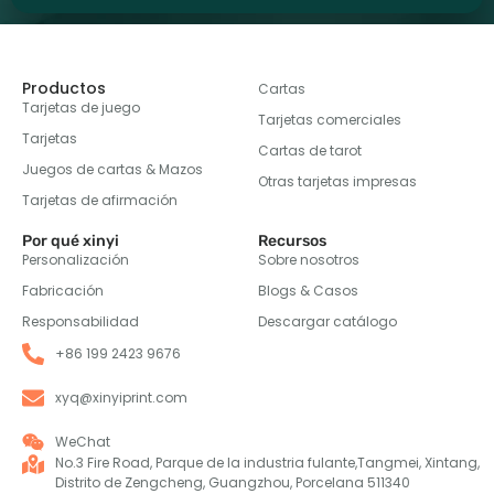
Productos
Cartas
Tarjetas de juego
Tarjetas comerciales
Tarjetas
Cartas de tarot
Juegos de cartas & Mazos
Otras tarjetas impresas
Tarjetas de afirmación
Por qué xinyi
Recursos
Personalización
Sobre nosotros
Fabricación
Blogs & Casos
Responsabilidad
Descargar catálogo
+86 199 2423 9676
xyq@xinyiprint.com
WeChat
No.3 Fire Road, Parque de la industria fulante,Tangmei, Xintang,
Distrito de Zengcheng, Guangzhou, Porcelana 511340