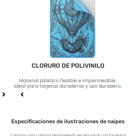
CLORURO DE POLIVINILO
ca..
Material plástico flexible e impermeable..
Pape
lidad
Ideal para tarjetas duraderas y uso duradero.
Id
Especificaciones de ilustraciones de naipes
Consiga una calidad de impresión excepcional con facilidad