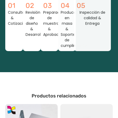
01
02
03
04
05
Consulta
Revisión
Preparación
Producción
Inspección de
&
de
de
en
calidad &
Cotización
diseño
muestra
masa
Entrega
&
&
&
Desarrollo
Aprobación
Soporte
de
cumplimiento
Productos relacionados