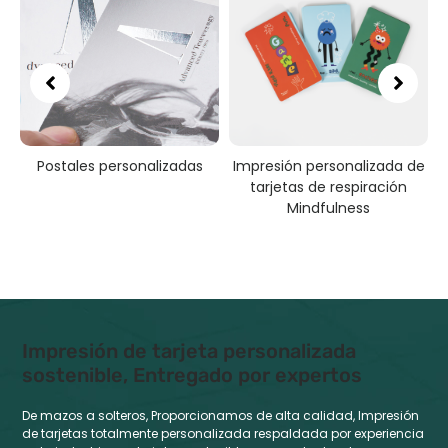
Postales personalizadas
Impresión personalizada de
tarjetas de respiración
p
Mindfulness
Impresión de tarjeta personalizada
sostenible, Entregado por expertos
De mazos a solteros, Proporcionamos de alta calidad, Impresión
de tarjetas totalmente personalizada respaldada por experiencia