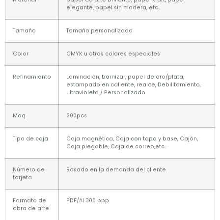
elegante, papel sin madera, etc..
Tamaño
Tamaño personalizado
Color
CMYK u otros colores especiales
Refinamiento
Laminación, barnizar, papel de oro/plata,
estampado en caliente, realce, Debilitamiento,
ultravioleta / Personalizado
Moq
200pcs
Tipo de caja
Caja magnética, Caja con tapa y base, Cajón,
Caja plegable, Caja de correo,etc..
Número de
Basado en la demanda del cliente
tarjeta
Formato de
PDF/AI 300 ppp
obra de arte