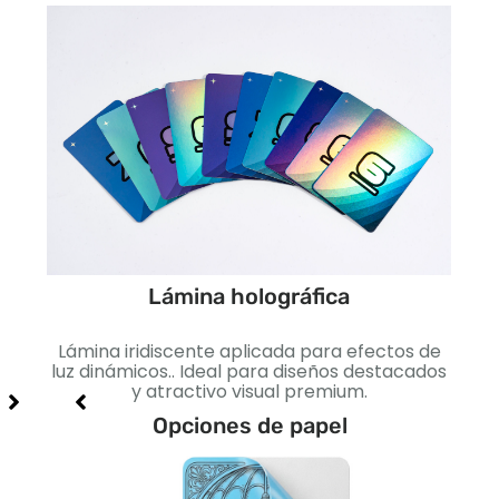
Lámina holográfica
cto
Lámina iridiscente aplicada para efectos de
Lis
jo e
luz dinámicos.. Ideal para diseños destacados
I
y atractivo visual premium.
Opciones de papel