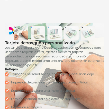
Tarjeta de rasguño personalizado
Las tarjetas rasca y gana personalizadas son adecuadas para
usar como tarjetas de rifa., tarjetas de fiesta, tarjetas
personalizadas con esquinas redondeadas, impresión
respetuosa con el medio ambiente, envía tu diseño! Perfectamente
personalizado para ti
Reflejos
Tamaños personalizados, acabados, y cartulinas,caja
Impresión de precisión con vibrante, colores nítidos
Durable y suave para una mezcla perfecta
Lámina opcional, realce, o detectar efectos UV
Impresión ecológica