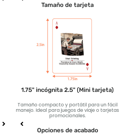
Tamaño de tarjeta
ada)
1.75" incógnita 2.5" (Mini tarjeta)
2.2
s
Tamaño compacto y portátil para un fácil
Lige
iales
manejo. Ideal para juegos de viaje o tarjetas
est
promocionales.
par
Opciones de acabado