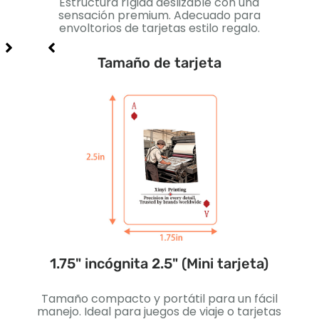
n
Estructura rígida deslizable con una
Caja
uegos
sensación premium. Adecuado para
Pe
.
envoltorios de tarjetas estilo regalo.
Tamaño de tarjeta
ada)
1.75" incógnita 2.5" (Mini tarjeta)
2.2
s
Tamaño compacto y portátil para un fácil
Lige
iales
manejo. Ideal para juegos de viaje o tarjetas
est