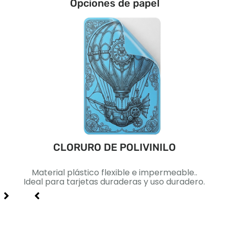
Opciones de papel
CLORURO DE POLIVINILO
ca..
Material plástico flexible e impermeable..
Pape
lidad
Ideal para tarjetas duraderas y uso duradero.
Id