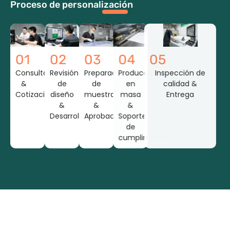
Proceso de personalización
01
02
03
04
05
Consulta
Revisión
Preparación
Producción
Inspección de
&
de
de
en
calidad &
Cotización
diseño
muestra
masa
Entrega
&
&
&
Desarrollo
Aprobación
Soporte
de
cumplimiento