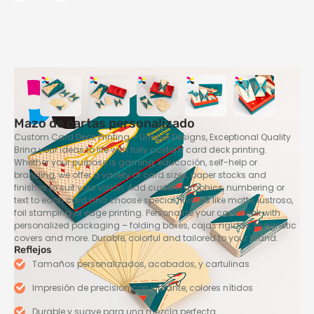
Mazo de cartas personalizado
Custom Card Deck Printing – Unique Designs
,
Exceptional Quality
Bring your ideas to life with fully custom card deck printing
.
Whether your purpose is gaming
, educación,
self-help or
branding
,
we offer a variety of card sizes
,
paper stocks and
finishes to suit your vision
.
Add custom graphics
,
numbering or
text to each card and choose special finishes like matte
, lustroso,
foil stamping or edge printing
.
Personalize your card deck with
personalized packaging – folding boxes
, cajas rígidas,
magnetic
covers and more
. Durable,
colorful and tailored to your brand
.
Reflejos
Tamaños personalizados, acabados, y cartulinas
Impresión de precisión con vibrante, colores nítidos
Durable y suave para una mezcla perfecta