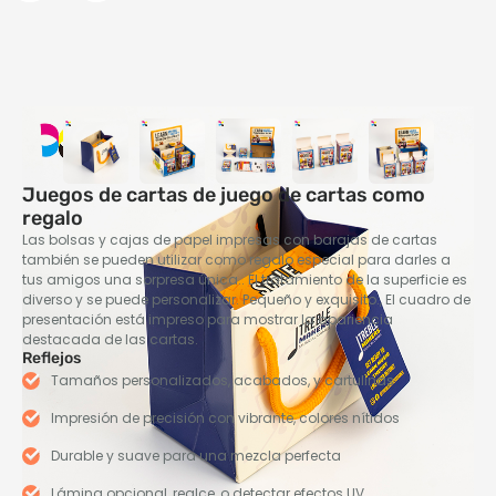
Juegos de cartas de juego de cartas como
regalo
Las bolsas y cajas de papel impresas con barajas de cartas
también se pueden utilizar como regalo especial para darles a
tus amigos una sorpresa única.. El tratamiento de la superficie es
diverso y se puede personalizar. Pequeño y exquisito., El cuadro de
presentación está impreso para mostrar la apariencia
destacada de las cartas.
Reflejos
Tamaños personalizados, acabados, y cartulinas
Impresión de precisión con vibrante, colores nítidos
Durable y suave para una mezcla perfecta
Lámina opcional, realce, o detectar efectos UV