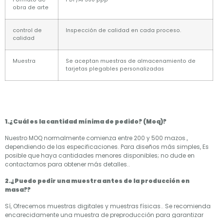
obra de arte
control de
Inspección de calidad en cada proceso.
calidad
Muestra
Se aceptan muestras de almacenamiento de
tarjetas plegables personalizadas
1.¿Cuál es la cantidad mínima de pedido? (Moq)?
Nuestro MOQ normalmente comienza entre 200 y 500 mazos.,
dependiendo de las especificaciones. Para diseños más simples, Es
posible que haya cantidades menores disponibles; no dude en
contactarnos para obtener más detalles..
2.¿Puedo pedir una muestra antes de la producción en
masa??
Sí, Ofrecemos muestras digitales y muestras físicas.. Se recomienda
encarecidamente una muestra de preproducción para garantizar