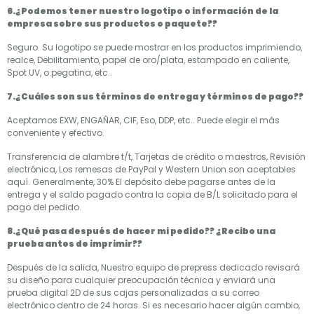
6.¿Podemos tener nuestro logotipo o información de la
empresa sobre sus productos o paquete??
Seguro. Su logotipo se puede mostrar en los productos imprimiendo,
realce, Debilitamiento, papel de oro/plata, estampado en caliente,
Spot UV, o pegatina, etc..
7.¿Cuáles son sus términos de entrega y términos de pago??
Aceptamos EXW, ENGAÑAR, CIF, Eso, DDP, etc.. Puede elegir el más
conveniente y efectivo.
Transferencia de alambre t/t, Tarjetas de crédito o maestros, Revisión
electrónica, Los remesas de PayPal y Western Union son aceptables
aquí. Generalmente, 30% El depósito debe pagarse antes de la
entrega y el saldo pagado contra la copia de B/L solicitado para el
pago del pedido.
8.¿Qué pasa después de hacer mi pedido?? ¿Recibo una
prueba antes de imprimir??
Después de la salida, Nuestro equipo de prepress dedicado revisará
su diseño para cualquier preocupación técnica y enviará una
prueba digital 2D de sus cajas personalizadas a su correo
electrónico dentro de 24 horas. Si es necesario hacer algún cambio,