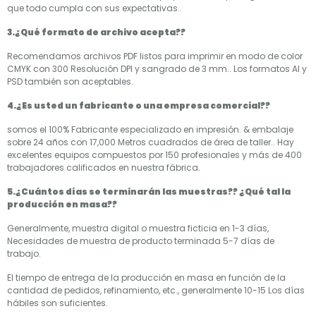
que todo cumpla con sus expectativas..
3.¿Qué formato de archivo acepta??
Recomendamos archivos PDF listos para imprimir en modo de color
CMYK con 300 Resolución DPI y sangrado de 3 mm.. Los formatos AI y
PSD también son aceptables.
4.¿Es usted un fabricante o una empresa comercial??
somos el 100% Fabricante especializado en impresión. & embalaje
sobre 24 años con 17,000 Metros cuadrados de área de taller.. Hay
excelentes equipos compuestos por 150 profesionales y más de 400
trabajadores calificados en nuestra fábrica.
5.¿Cuántos días se terminarán las muestras?? ¿Qué tal la
producción en masa??
Generalmente, muestra digital o muestra ficticia en 1-3 días,
Necesidades de muestra de producto terminada 5-7 días de
trabajo.
El tiempo de entrega de la producción en masa en función de la
cantidad de pedidos, refinamiento, etc., generalmente 10-15 Los días
hábiles son suficientes.