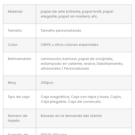
Material
papel de arte brillante, papel kraft, papel
elegante, papel sin madera, etc..
Tamaño
Tamaño personalizado
Color
CMYK u otros colores especiales
Refinamiento
Laminación, barnizar, papel de oro/plata,
estampado en caliente, realce, Debilitamiento,
ultravioleta / Personalizado
Moq
200pcs
Tipo de caja
Caja magnética, Caja con tapa y base, Cajón,
Caja plegable, Caja de correo,etc..
Número de
Basado en la demanda del cliente
tarjeta
Formato de
PDF/AI 300 ppp