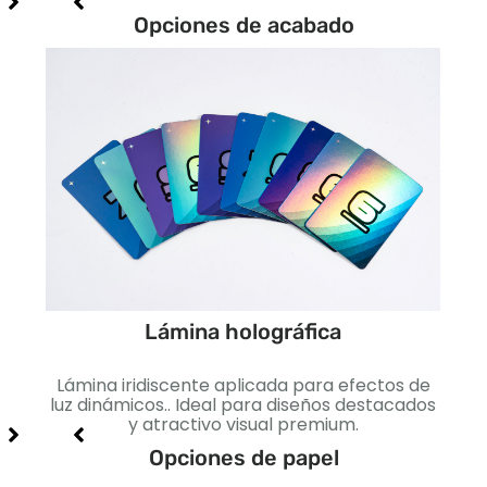
Opciones de acabado
Lámina holográfica
cto
Lámina iridiscente aplicada para efectos de
Lis
jo e
luz dinámicos.. Ideal para diseños destacados
I
y atractivo visual premium.
Opciones de papel