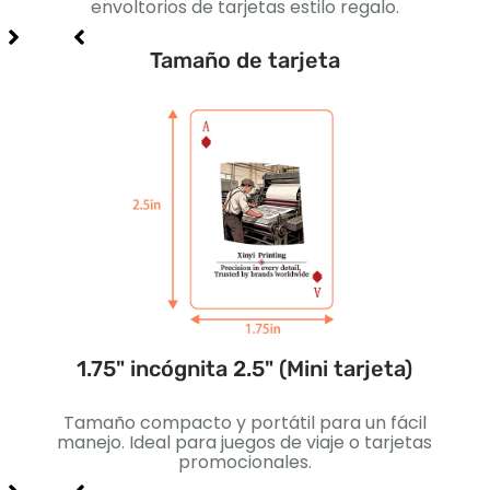
enor,
envoltorios de tarjetas estilo regalo.
Tamaño de tarjeta
ada)
1.75" incógnita 2.5" (Mini tarjeta)
2.2
s
Tamaño compacto y portátil para un fácil
Lige
iales
manejo. Ideal para juegos de viaje o tarjetas
est
promocionales.
par