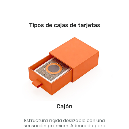
Tipos de cajas de tarjetas
Cajón
 para
Estructura rígida deslizable con una
Caja
a
sensación premium. Adecuado para
Pe