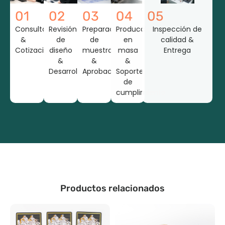
01
02
03
04
05
Consulta
Revisión
Preparación
Producción
Inspección de
&
de
de
en
calidad &
Cotización
diseño
muestra
masa
Entrega
&
&
&
Desarrollo
Aprobación
Soporte
de
cumplimiento
Productos relacionados