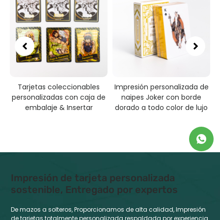
Tarjetas coleccionables
Impresión personalizada de
as
personalizadas con caja de
naipes Joker con borde
embalaje & Insertar
dorado a todo color de lujo
Impresión de tarjeta personalizada
sostenible, Entregado por expertos
De mazos a solteros, Proporcionamos de alta calidad, Impresión
de tarjetas totalmente personalizada respaldada por experiencia