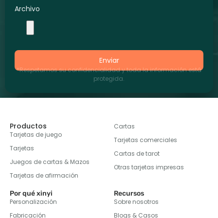
Archivo
Enviar
*Respetamos su confidencialidad y toda la información está
protegida.
Productos
Cartas
Tarjetas de juego
Tarjetas comerciales
Tarjetas
Cartas de tarot
Juegos de cartas & Mazos
Otras tarjetas impresas
Tarjetas de afirmación
Por qué xinyi
Recursos
Personalización
Sobre nosotros
Fabricación
Blogs & Casos