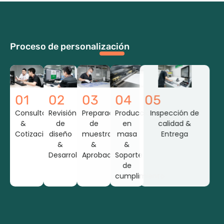
Proceso de personalización
01
02
03
04
05
Consulta
Revisión
Preparación
Producción
Inspección de
&
de
de
en
calidad &
Cotización
diseño
muestra
masa
Entrega
&
&
&
Desarrollo
Aprobación
Soporte
de
cumplimiento