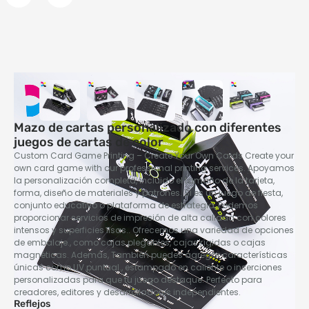
Mazo de cartas personalizado con diferentes
juegos de cartas de color
Custom Card Game Printing – Create Your Own Cards Create your
own card game with our professional printing services
. Apoyamos
la personalización completa, incluido el tamaño de la tarjeta,
forma, diseño de materiales y patrones. Si es un juego de fiesta,
conjunto educativo o plataforma de estrategia, Podemos
proporcionar servicios de impresión de alta calidad con colores
intensos y superficies lisas.. Ofrecemos una variedad de opciones
de embalaje., como cajas plegables, cajas rígidas o cajas
magnéticas. Además, También puedes agregar características
únicas como UV puntual., estampado en caliente o inserciones
personalizadas para que tu juego destaque. Perfecto para
creadores, editores y desarrolladores independientes.
Reflejos