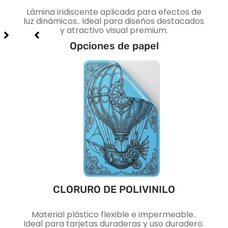
cto
Lámina iridiscente aplicada para efectos de
Sup
jo e
luz dinámicos.. Ideal para diseños destacados
del c
y atractivo visual premium.
Opciones de papel
CLORURO DE POLIVINILO
ca..
Material plástico flexible e impermeable..
Pape
lidad
Ideal para tarjetas duraderas y uso duradero.
Id