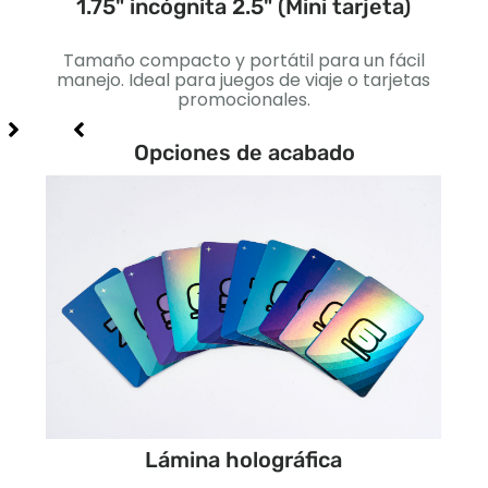
ada)
1.75" incógnita 2.5" (Mini tarjeta)
2.2
s
Tamaño compacto y portátil para un fácil
Lige
iales
manejo. Ideal para juegos de viaje o tarjetas
est
promocionales.
par
Opciones de acabado
Lámina holográfica