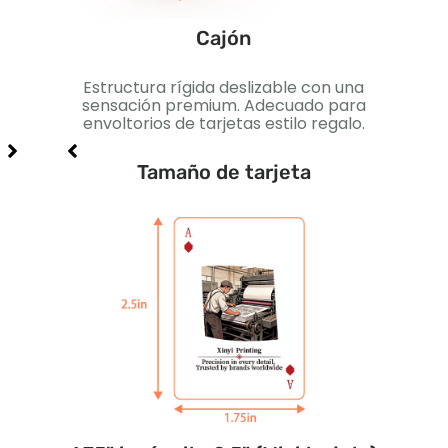
Cajón
n
Estructura rígida deslizable con una
Caja
uegos
sensación premium. Adecuado para
Pe
.
envoltorios de tarjetas estilo regalo.
Tamaño de tarjeta