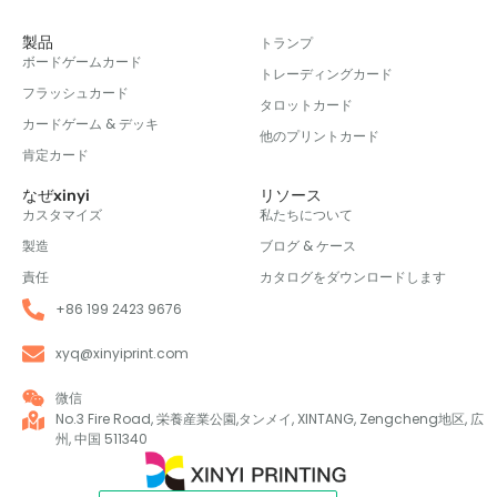
製品
トランプ
ボードゲームカード
トレーディングカード
フラッシュカード
タロットカード
カードゲーム & デッキ
他のプリントカード
肯定カード
なぜxinyi
リソース
カスタマイズ
私たちについて
製造
ブログ & ケース
責任
カタログをダウンロードします
+86 199 2423 9676
xyq@xinyiprint.com
微信
No.3 Fire Road, 栄養産業公園,タンメイ, XINTANG, Zengcheng地区, 広
州, 中国 511340