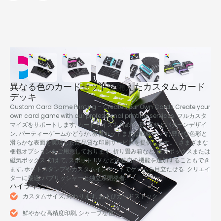
異なる色のカードセットを備えたカスタムカード
デッキ
Custom Card Game Printing – Create Your Own Cards Create your
own card game with our professional printing services
. フルカスタ
マイズをサポートします, カードサイズも含めて, 形, 素材とパターンデザイ
ン. パーティーゲームかどうか, 教育セットまたは戦略デッキ, 豊かな色彩と
滑らかな表面を実現した高品質な印刷サービスを提供します。. さまざまな
梱包オプションをご用意しております, 折り畳み箱など, 硬質ボックスまたは
磁気ボックス. 加えて, スポット UV などの独自の機能を追加することもでき
ます, ホットスタンプやカスタムインサートでゲームを目立たせる. クリエイ
ターに最適, パブリッシャーと独立系開発者.
ハイライト
カスタムサイズ, 終わります, およびカードストック
鮮やかな高精度印刷, シャープな色