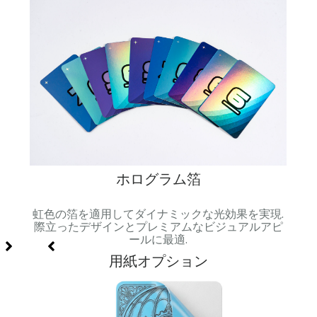
ホログラム箔
級感と
虹色の箔を適用してダイナミックな光効果を実現.
色の
.
際立ったデザインとプレミアムなビジュアルアピ
ールに最適.
用紙オプション