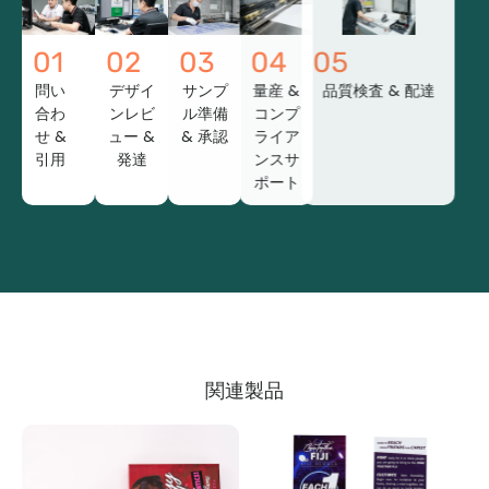
01
02
03
04
05
問い
デザイ
サンプ
量産 &
品質検査 & 配達
合わ
ンレビ
ル準備
コンプ
せ &
ュー &
& 承認
ライア
引用
発達
ンスサ
ポート
関連製品