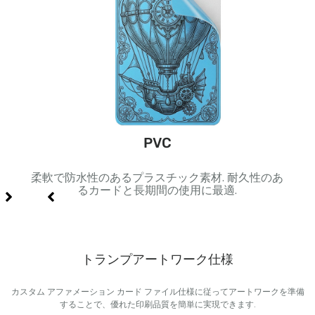
ック
PVC
ジや豪
柔軟で防水性のあるプラスチック素材. 耐久性のあ
黒色
るカードと長期間の使用に最適.
トランプアートワーク仕様
カスタム アファメーション カード ファイル仕様に従ってアートワークを準備
することで、優れた印刷品質を簡単に実現できます.