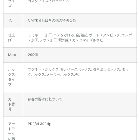
サイ
カスタマイズされたサイズ
ズ
色
CMYKまたはその他の特殊な色
仕上
ラミネート加工, ニスをかける, 金/銀箔, ホットスタンピング, エンボ
げ
ス加工, デボス加工, 紫外線 / カスタマイズされた
Moq
200個
ボッ
マグネットボックス, 蓋とベースボックス, 引き出しボックス, タッ
クス
クボックス, メーラーボックス,等.
タイ
プ
カー
顧客の要求に基づいて
ド番
号
アー
PDF/AI 300dpi
トワ
ーク
の形