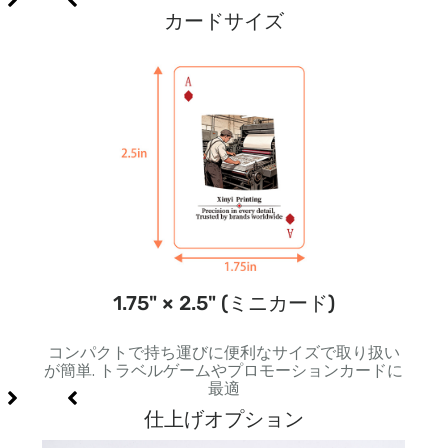
カードサイズ
1.75" × 2.5" (ミニカード)
角い形
コンパクトで持ち運びに便利なサイズで取り扱い
標準
適
が簡単. トラベルゲームやプロモーションカードに
力が
最適
仕上げオプション