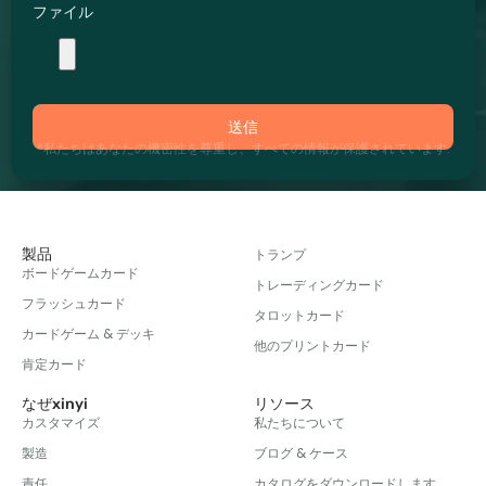
ファイル
送信
*私たちはあなたの機密性を尊重し、すべての情報が保護されています.
製品
トランプ
ボードゲームカード
トレーディングカード
フラッシュカード
タロットカード
カードゲーム & デッキ
他のプリントカード
肯定カード
なぜxinyi
リソース
カスタマイズ
私たちについて
製造
ブログ & ケース
責任
カタログをダウンロードします