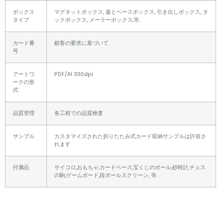
ボックス
マグネットボックス, 蓋とベースボックス, 引き出しボックス, タ
タイプ
ックボックス, メーラーボックス,等.
カード番
顧客の要求に基づいて
号
アートワ
PDF/AI 300dpi
ークの形
式
品質管理
各工程での品質検査
サンプル
カスタマイズされた折りたたみ式カード収納サンプルは許容さ
れます
付属品
サイコロ,おもちゃ,カードベース,宝くじのボール,砂時計,チェス
の駒,ゲームボード,段ボールスクリーン, 等.