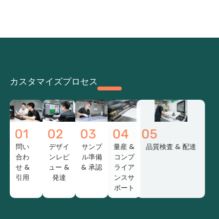
カスタマイズプロセス
01
02
03
04
05
問い
デザイ
サンプ
量産 &
品質検査 & 配達
合わ
ンレビ
ル準備
コンプ
せ &
ュー &
& 承認
ライア
引用
発達
ンスサ
ポート