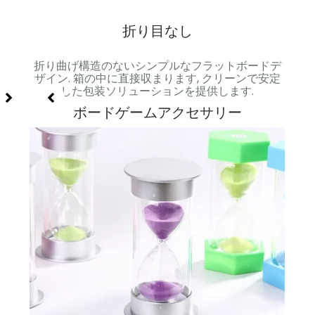
たレ
折り目なし
りボー
折り曲げ構造のないシンプルなフラットボードデ
備えた
ザイン. 箱の中に直接収まります, クリーンで安定
.
した包装ソリューションを提供します.
ボードゲームアクセサリー