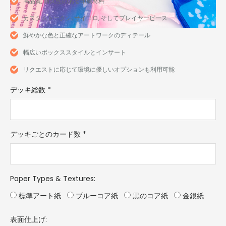
高品質, 耐久性のある印刷材料
カスタムトークン, サイコロ, そしてプレイヤーピース
鮮やかな色と正確なアートワークのディテール
幅広いボックススタイルとインサート
リクエストに応じて環境に優しいオプションも利用可能
デッキ総数
*
デッキごとのカード数
*
Paper Types & Textures
:
標準アート紙
ブルーコア紙
黒のコア紙
金銀紙
表面仕上げ: