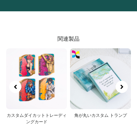
関連製品
ニ
カスタムダイカットトレーディ
角が丸いカスタム トランプ
ー
ングカード