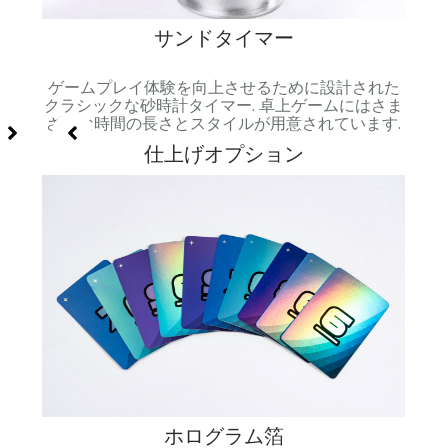
サンドタイマー
可能,
ゲームプレイ体験を向上させるために設計された
鮮や
 プロ
クラシックな砂時計タイマー. 卓上ゲームにはさま
され
ざまな時間の長さとスタイルが用意されています.
仕上げオプション
ホログラム箔