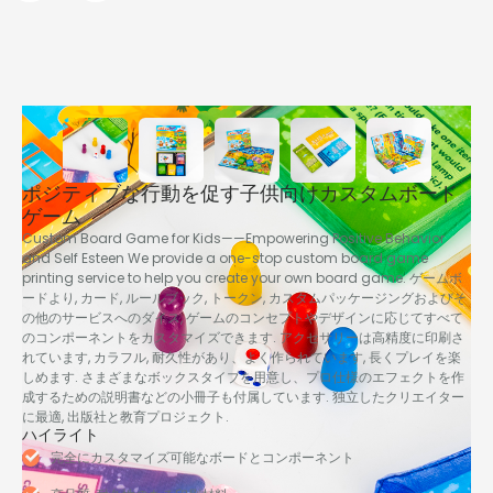
ポジティブな行動を促す子供向けカスタムボード
ゲーム
Custom Board Game for Kids——Empowering Positive Behavior
and Self Esteen We provide a one-stop custom board game
printing service to help you create your own board game
. ゲームボ
ードより, カード, ルールブック, トークン, カスタムパッケージングおよびそ
の他のサービスへのダイス, ゲームのコンセプトやデザインに応じてすべて
のコンポーネントをカスタマイズできます. アクセサリーは高精度に印刷さ
れています, カラフル, 耐久性があり、よく作られています, 長くプレイを楽
しめます. さまざまなボックスタイプを用意し、プロ仕様のエフェクトを作
成するための説明書などの小冊子も付属しています. 独立したクリエイター
に最適, 出版社と教育プロジェクト.
ハイライト
完全にカスタマイズ可能なボードとコンポーネント