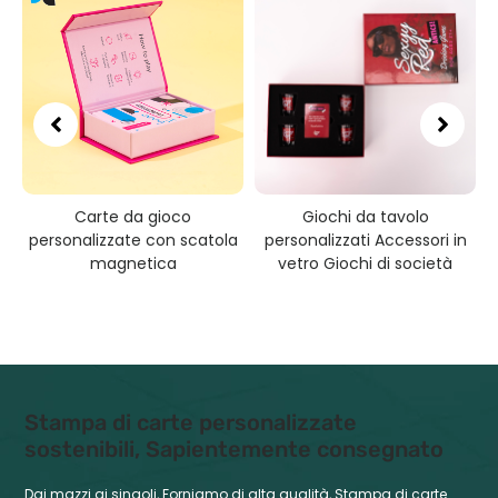
Carte da gioco
Giochi da tavolo
i
personalizzate con scatola
personalizzati Accessori in
magnetica
vetro Giochi di società
Stampa di carte personalizzate
sostenibili, Sapientemente consegnato
Dai mazzi ai singoli, Forniamo di alta qualità, Stampa di carte