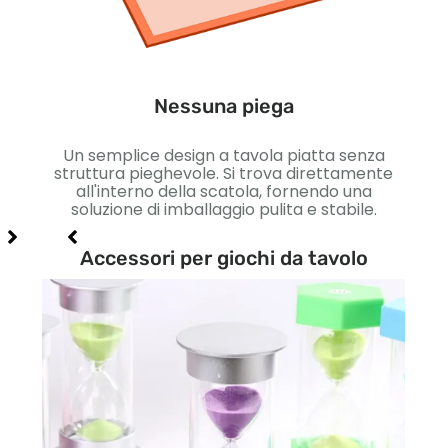
Un 
massi
Nessuna piega
 che
Un semplice design a tavola piatta senza
ile
struttura pieghevole. Si trova direttamente
di
all'interno della scatola, fornendo una
zione
soluzione di imballaggio pulita e stabile.
Accessori per giochi da tavolo