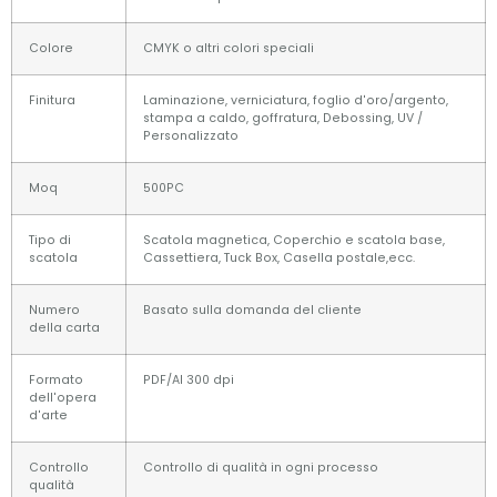
Colore
CMYK o altri colori speciali
Finitura
Laminazione, verniciatura, foglio d'oro/argento,
stampa a caldo, goffratura, Debossing, UV /
Personalizzato
Moq
500PC
Tipo di
Scatola magnetica, Coperchio e scatola base,
scatola
Cassettiera, Tuck Box, Casella postale,ecc.
Numero
Basato sulla domanda del cliente
della carta
Formato
PDF/AI 300 dpi
dell'opera
d'arte
Controllo
Controllo di qualità in ogni processo
qualità