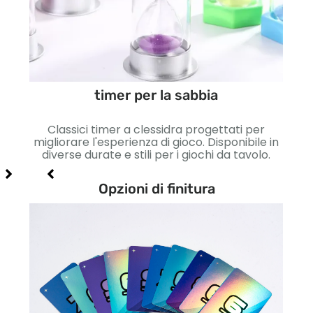
timer per la sabbia
e
Classici timer a clessidra progettati per
Mon
per i
migliorare l'esperienza di gioco. Disponibile in
con c
 di
diverse durate e stili per i giochi da tavolo.
Ideal
Opzioni di finitura