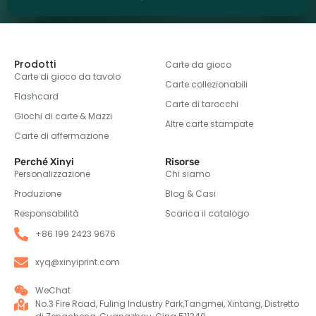
Prodotti
Carte da gioco
Carte di gioco da tavolo
Carte collezionabili
Flashcard
Carte di tarocchi
Giochi di carte & Mazzi
Altre carte stampate
Carte di affermazione
Perché Xinyi
Risorse
Personalizzazione
Chi siamo
Produzione
Blog & Casi
Responsabilità
Scarica il catalogo
+86 199 2423 9676
xyq@xinyiprint.com
WeChat
No.3 Fire Road, Fuling Industry Park,Tangmei, Xintang, Distretto