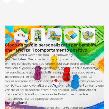
Gioco da tavolo personalizzato per bambini
che rafforza il comportamento positivo
Custom Board Game for Kids——Empowering Positive Behavior
and Self Esteen We provide a one-stop custom board game
printing service to help you create your own board game
. Dai
tabelloni di gioco, carte, regolamenti, gettoni, dadi a imballaggi
personalizzati e altri servizi, tutti i componenti possono essere
personalizzati in base al concetto e al design del gioco. Gli
accessori sono stampati con alta precisione, colorato, durevole e
ben fatto, e puoi divertirti a giocare per molto tempo. Forniamo una
varietà di tipi di scatole e forniamo opuscoli con istruzioni per
creare effetti di livello professionale. Perfetto per i creatori
indipendenti, editori e progetti educativi.
Punti salienti
Schede e componenti completamente personalizzabili