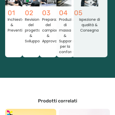
01
02
03
04
05
Inchiesta
Revisione
Preparazione
Produzione
Ispezione di
&
del
del
di
qualità &
Preventivo
progetto
campione
massa
Consegna
&
&
&
Sviluppo
Approvazione
Supporto
per la
conformità
Prodotti correlati