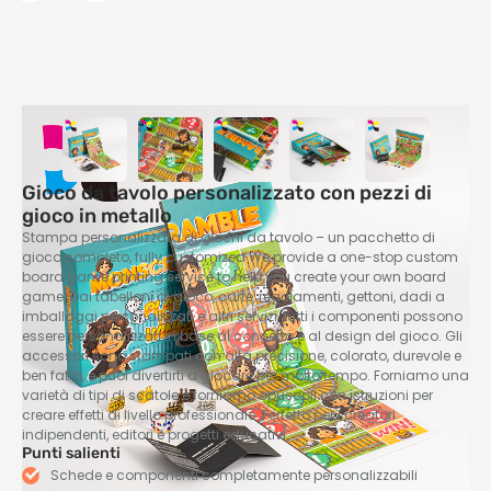
Gioco da tavolo personalizzato con pezzi di
gioco in metallo
Stampa personalizzata di giochi da tavolo – un pacchetto di
gioco completo,
fully customized We provide a one-stop custom
board game printing service to help you create your own board
game
. Dai tabelloni di gioco, carte, regolamenti, gettoni, dadi a
imballaggi personalizzati e altri servizi, tutti i componenti possono
essere personalizzati in base al concetto e al design del gioco. Gli
accessori sono stampati con alta precisione, colorato, durevole e
ben fatto, e puoi divertirti a giocare per molto tempo. Forniamo una
varietà di tipi di scatole e forniamo opuscoli con istruzioni per
creare effetti di livello professionale. Perfetto per i creatori
indipendenti, editori e progetti educativi.
Punti salienti
Schede e componenti completamente personalizzabili