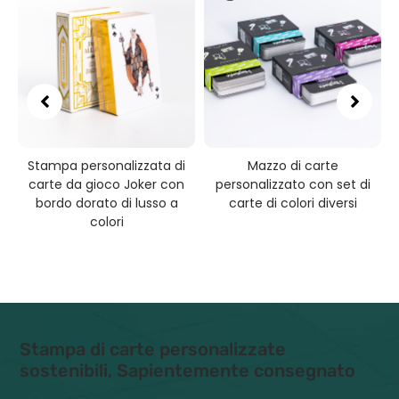
Stampa personalizzata di
Mazzo di carte
i
carte da gioco Joker con
personalizzato con set di
bordo dorato di lusso a
carte di colori diversi
colori
Stampa di carte personalizzate
sostenibili, Sapientemente consegnato