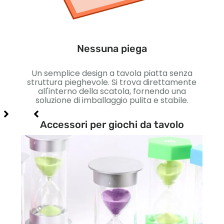
Un 
massi
Nessuna piega
 che
Un semplice design a tavola piatta senza
ile
struttura pieghevole. Si trova direttamente
di
all'interno della scatola, fornendo una
zione
soluzione di imballaggio pulita e stabile.
Accessori per giochi da tavolo