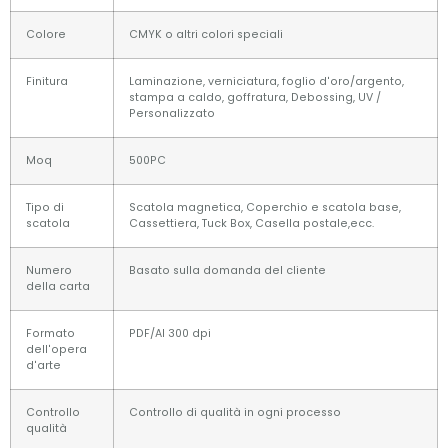
Colore
CMYK o altri colori speciali
Finitura
Laminazione, verniciatura, foglio d'oro/argento,
stampa a caldo, goffratura, Debossing, UV /
Personalizzato
Moq
500PC
Tipo di
Scatola magnetica, Coperchio e scatola base,
scatola
Cassettiera, Tuck Box, Casella postale,ecc.
Numero
Basato sulla domanda del cliente
della carta
Formato
PDF/AI 300 dpi
dell'opera
d'arte
Controllo
Controllo di qualità in ogni processo
qualità