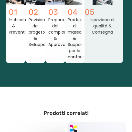
01
02
03
04
05
Inchiesta
Revisione
Preparazione
Produzione
Ispezione di
&
del
del
di
qualità &
Preventivo
progetto
campione
massa
Consegna
&
&
&
Sviluppo
Approvazione
Supporto
per la
conformità
Prodotti correlati