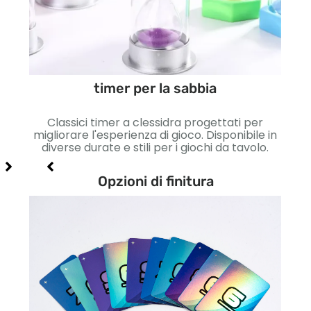
timer per la sabbia
izzati
à
olori,
Classici timer a clessidra progettati per
Mon
che.
migliorare l'esperienza di gioco. Disponibile in
con c
diverse durate e stili per i giochi da tavolo.
Ideal
Opzioni di finitura