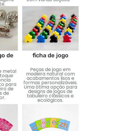
te.
go de
ficha de jogo
Saco com cord
Peças de jogo em
Sacos com cordã
e metal
madeira natural com
personalizados
toque
acabamentos lisos e
projetados para
ência
formas personalizáveis.
armazenar e organi
to para
Uma ótima opção para
componentes de jog
iro de
designs de jogos de
Disponível em vári
s de
tabuleiro clássicos e
tecidos, tamanhos,
or.
ecológicos.
opções de impress