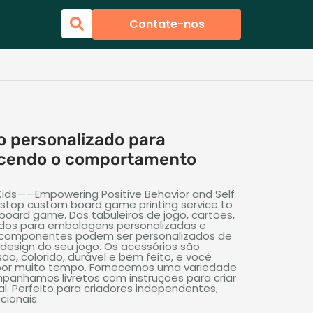
Contate-nos
o personalizado para
lecendo o comportamento
ids——Empowering Positive Behavior and Self
stop custom board game printing service to
n board game
. Dos tabuleiros de jogo, cartões,
 dados para embalagens personalizadas e
s componentes podem ser personalizados de
design do seu jogo. Os acessórios são
ão, colorido, durável e bem feito, e você
 por muito tempo. Fornecemos uma variedade
mpanhamos livretos com instruções para criar
nal. Perfeito para criadores independentes,
cionais.