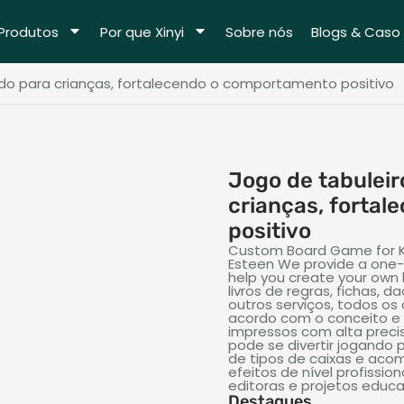
Produtos
Por que Xinyi
Sobre nós
Blogs & Caso
ado para crianças, fortalecendo o comportamento positivo
Jogo de tabuleir
crianças, forta
positivo
Custom Board Game for K
Esteen We provide a one-
help you create your ow
livros de regras, fichas,
outros serviços, todos o
acordo com o conceito e 
impressos com alta precis
pode se divertir jogando
de tipos de caixas e aco
efeitos de nível profissio
editoras e projetos educa
Destaques