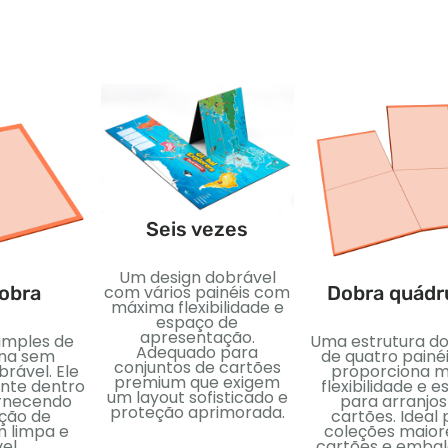
Seis vezes
Um design dobrável
com vários painéis com
obra
Dobra quádr
máxima flexibilidade e
espaço de
apresentação.
imples de
Uma estrutura d
Adequado para
ana sem
de quatro painé
conjuntos de cartões
brável. Ele
proporciona m
premium que exigem
ente dentro
flexibilidade e 
um layout sofisticado e
ornecendo
para arranjos
proteção aprimorada.
ção de
cartões. Ideal
 limpa e
coleções maior
el.
cartões e emba