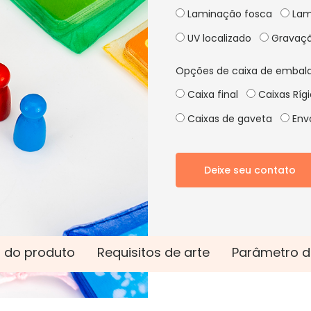
Laminação fosca
Lam
UV localizado
Gravaçã
Opções de caixa de embal
Caixa final
Caixas Ríg
Caixas de gaveta
Envo
Deixe seu contato
 do produto
Requisitos de arte
Parâmetro d