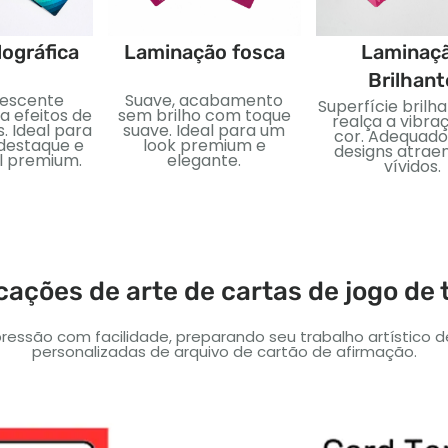
lográfica
Laminação fosca
Laminaç
Brilhant
descente
Suave, acabamento
Superfície brilh
a efeitos de
sem brilho com toque
realça a vibra
. Ideal para
suave. Ideal para um
cor. Adequado
 destaque e
look premium e
designs atrae
al premium.
elegante.
vívidos.
cações de arte de cartas de jogo de 
ressão com facilidade, preparando seu trabalho artístico 
personalizadas de arquivo de cartão de afirmação.