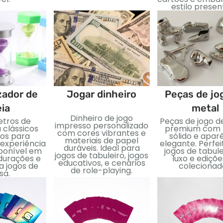
estilo presen
zador de
Jogar dinheiro
Peças de jo
eia
metal
Dinheiro de jogo
tros de
Peças de jogo d
impresso personalizado
 clássicos
premium com 
com cores vibrantes e
dos para
sólido e apar
materiais de papel
 experiência
elegante. Perfei
duráveis. Ideal para
sponível em
jogos de tabule
jogos de tabuleiro, jogos
 durações e
luxo e ediçõe
educativos, e cenários
a jogos de
colecionad
de role-playing.
sa.