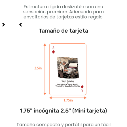
n
Estructura rígida deslizable con una
Caja
uegos
sensación premium. Adecuado para
Pe
.
envoltorios de tarjetas estilo regalo.
Tamaño de tarjeta
ada)
1.75" incógnita 2.5" (Mini tarjeta)
2.2
s
Tamaño compacto y portátil para un fácil
Lige