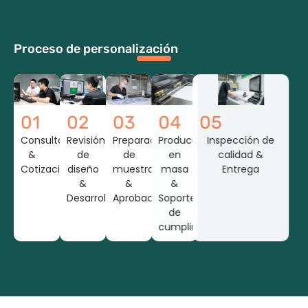
Proceso de personalización
01
02
03
04
05
Consulta
Revisión
Preparación
Producción
Inspección de
&
de
de
en
calidad &
Cotización
diseño
muestra
masa
Entrega
&
&
&
Desarrollo
Aprobación
Soporte
de
cumplimiento