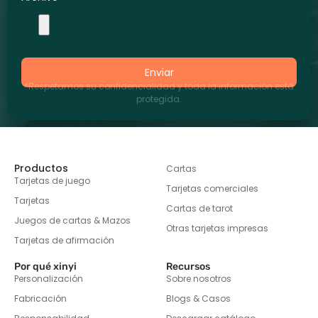
Enviar
*Respetamos su confidencialidad y toda la información está
protegida.
Productos
Cartas
Tarjetas de juego
Tarjetas comerciales
Tarjetas
Cartas de tarot
Juegos de cartas & Mazos
Otras tarjetas impresas
Tarjetas de afirmación
Por qué xinyi
Recursos
Personalización
Sobre nosotros
Fabricación
Blogs & Casos