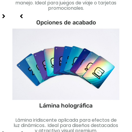
iales
manejo. Ideal para juegos de viaje o tarjetas
est
promocionales.
par
Opciones de acabado
Lámina holográfica
cto
Lámina iridiscente aplicada para efectos de
Lis
jo e
luz dinámicos.. Ideal para diseños destacados
I
y atractivo visual premium.