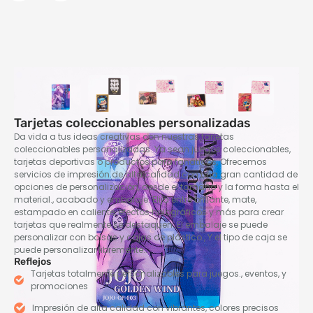
Tarjetas coleccionables personalizadas
Da vida a tus ideas creativas con nuestras tarjetas
coleccionables personalizadas. Ya sean juegos coleccionables,
tarjetas deportivas o productos para fanáticos, Ofrecemos
servicios de impresión de alta calidad con una gran cantidad de
opciones de personalización, desde el tamaño y la forma hasta el
material., acabado y embalaje. Elija entre brillante, mate,
estampado en caliente, efectos holográficos y más para crear
tarjetas que realmente se destaquen. El embalaje se puede
personalizar con bolsas y cajas de plástico., Y el tipo de caja se
puede personalizar libremente..
Reflejos
Tarjetas totalmente personalizables para juegos., eventos, y
promociones
Impresión de alta calidad con vibrantes, colores precisos