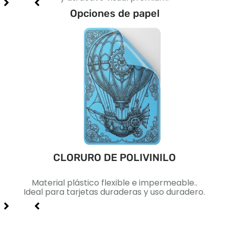
Opciones de papel
CLORURO DE POLIVINILO
ca..
Material plástico flexible e impermeable..
Pape
lidad
Ideal para tarjetas duraderas y uso duradero.
Id