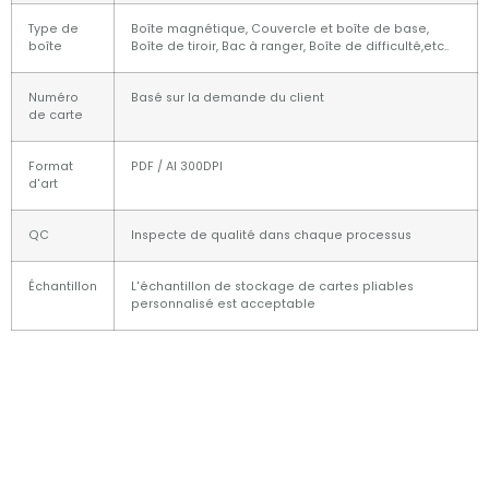
Type de
Boîte magnétique, Couvercle et boîte de base,
boîte
Boîte de tiroir, Bac à ranger, Boîte de difficulté,etc..
Numéro
Basé sur la demande du client
de carte
Format
PDF / AI 300DPI
d'art
QC
Inspecte de qualité dans chaque processus
Échantillon
L'échantillon de stockage de cartes pliables
personnalisé est acceptable