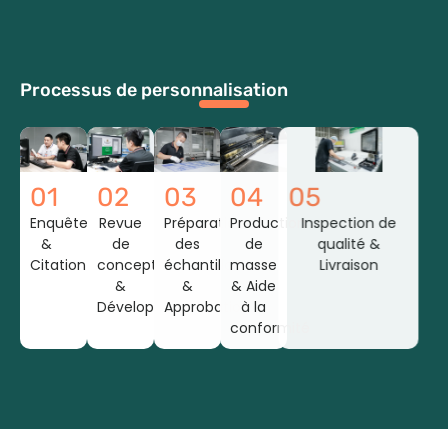
Processus de personnalisation
01
02
03
04
05
Enquête
Revue
Préparation
Production
Inspection de
&
de
des
de
qualité &
Citation
conception
échantillons
masse
Livraison
&
&
& Aide
Développement
Approbation
à la
conformité