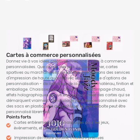
Cartes à commerce personnalisées
Donnez vie à vos idées créatives avec nos cartes à commerce
personnalisées. Que ce soit des jeux à collectionner, cartes
sportives ou marchandises de fan, Nous proposons des services
d'impression de haute qualité avec une multitude d'options de
personnalisation - de la taille et de la forme au matériau, finition et
emballage. Choisissez parmi Glossy, mat, estampage chaud,
effets holographiques et plus encore pour créer des cartes qui se
démarquent vraiment. L'emballage peut être personnalisé avec
des sacs en plastique et des boîtes, et le type de boîte peut être
personnalisé librement.
Points forts
Cartes entièrement personnalisables pour les jeux,
événements, et promos
Impression de haute qualité, Couleurs précises