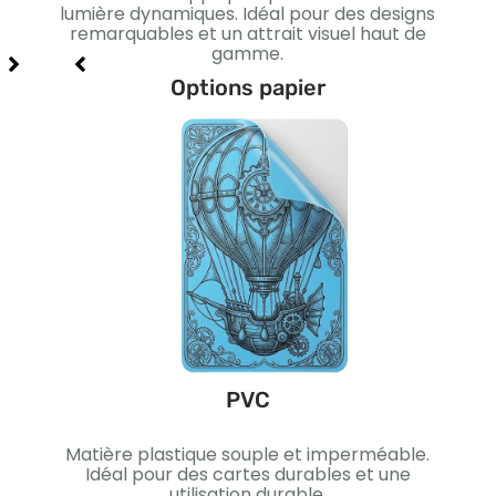
xe et
lumière dynamiques. Idéal pour des designs
I
remarquables et un attrait visuel haut de
gamme.
Options papier
PVC
ique.
Matière plastique souple et imperméable.
Pa
me et
Idéal pour des cartes durables et une
noir.
utilisation durable.