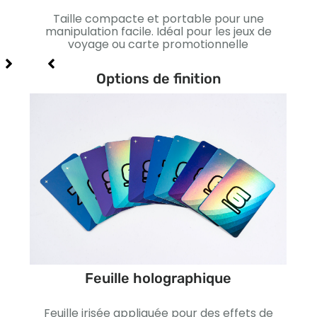
ns
Taille compacte et portable pour une
L
s et
manipulation facile. Idéal pour les jeux de
st
voyage ou carte promotionnelle
Conv
Options de finition
Feuille holographique
ffet
Feuille irisée appliquée pour des effets de
Lis