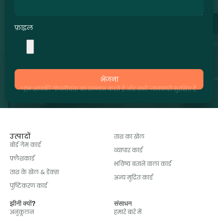
फ़ाइल
भेजना
*हम आपकी गोपनीयता का सम्मान करते हैं और सभी जानकारी सुरक्षित हैं.
उत्पादों
ताश का खेल
बोर्ड गेम कार्ड
व्यापार कार्ड
फ़्लैशकार्ड
भविष्य बताने वाला कार्ड
ताश के खेल & डेक्स
अन्य मुद्रित कार्ड
पुष्टिकरण कार्ड
झीनी क्यों?
संसाधन
अनुकूलन
हमारे बारे में