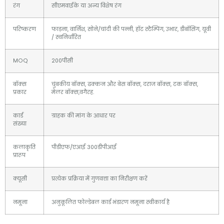
रंग
सीएमवाईके या अन्य विशेष रंग
परिष्करण
फाड़ना, वार्निश, सोने/चांदी की पन्नी, हॉट स्टैम्पिंग, उभार, डीबॉसिंग, यूवी
/ स्वनिर्धारित
MOQ
200पीसी
बॉक्स
चुंबकीय बॉक्स, ढक्कन और बेस बॉक्स, दराज बॉक्स, टक बॉक्स,
प्रकार
मेलर बॉक्स,वगैरह.
कार्ड
ग्राहक की मांग के आधार पर
संख्या
कलाकृति
पीडीएफ/एआई 300डीपीआई
प्रारूप
क्यूसी
प्रत्येक प्रक्रिया में गुणवत्ता का निरीक्षण करें
नमूना
अनुकूलित फोल्डेबल कार्ड भंडारण नमूना स्वीकार्य है