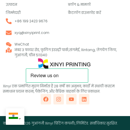
उत्पादन
ब्लॉग & मामलों
ज़िम्मेदारी
कैटलॉग डाउनलोड करें
+86 199 2423 9676
xyq@xinyiprint.com
WeChat
नंबर 3 फायर रोड, फुलिंग इंडस्ट्री पार्क,तांगमेई, Xintang, ज़ेंगचेंग जिला,
गुआंगज़ौ, चीन 511340
Xinyi एक प्रमाणित मुद्रण निर्माता है 28 वर्षों का अनुभव, कार्डों में स्थायी कस्टम
समाधान प्रदान करना, पैकेजिंग, और वैश्विक ग्राहकों के लिए प्रकाशन.
कॉपीराइट ©2026 गुआंगज़ौ Xinyi प्रिंटिंग कंपनी।, लिमिटेड. सर्वाधिकार सुरक्षित.