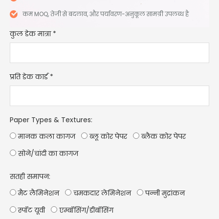
कम MOQ, तेजी से बदलाव, और पर्यावरण-अनुकूल सामग्री उपलब्ध है
कुल डेक मात्रा
*
प्रति डेक कार्ड
*
Paper Types & Textures
:
मानक कला कागज
ब्लू कोर पेपर
ब्लैक कोर पेपर
सोने/चांदी का कागज
सतही समापन:
मैट लैमिनेशन
चमकदार लेमिनेशन
पन्नी मुद्रांकन
स्पॉट यूवी
एम्बॉसिंग/डीबॉसिंग