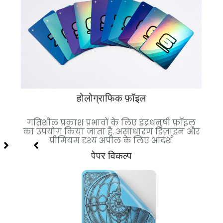
होलोग्राफिक फ़ॉइल
 गई.
गतिशील प्रकाश प्रभावों के लिए इंद्रधनुषी फ़ॉइल
च
ल्कुल
का उपयोग किया जाता है. असाधारण डिज़ाइन और
फ़
प्रीमियम दृश्य अपील के लिए आदर्श.
पेपर विकल्प