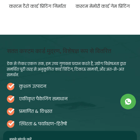
े
कस्टम टैरो कार्ड प्रिंटिंग निर्माता
कस्टम मेमोरी कार्ड गेम प्रिंटिंग
सतत कस्टम कार्ड मुद्रण, विशेषज्ञ रूप से वितरित
डेक से लेकर एकल तक, हम उच्च गुणवत्ता प्रदान करते हैं, उद्योग विशेषज्ञता द्वारा
समर्थित पूरी तरह से अनुकूलित कार्ड प्रिंटिंग, टिकाऊ सामग्री, और अंत-से-अंत
समर्थन.
कुशल उत्पादन
एकीकृत पैकेजिंग समाधान
प्रमाणित & विश्वस्त
स्थिरता & पर्यावरण-हितैषी
हमसे संपर्क करें