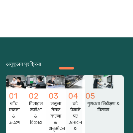
अनुकूलन प्रक्रिया
01
02
03
04
05
जाँच
डिज़ाइन
नमूना
बड़े
गुणवत्ता निरीक्षण &
करना
समीक्षा
तैयार
पैमाने
वितरण
&
&
करना
पर
उद्धरण
विकास
&
उत्पादन
अनुमोदन
&