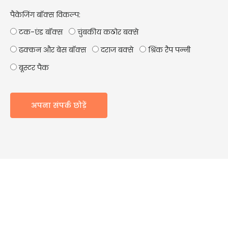
पैकेजिंग बॉक्स विकल्प:
टक-एंड बॉक्स
चुंबकीय कठोर बक्से
ढक्कन और बेस बॉक्स
दराज बक्से
श्रिंक रैप पन्नी
बूस्टर पैक
अपना संपर्क छोड़ें