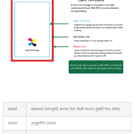
सामग्री
चमकदार कलाकृति, क्राफ्ट पेपर, फैंसी कागज, वुडफ्री पेपर, वगैरह.
आकार
अनुकूलित आकार