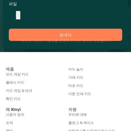
파일
보내다
*우리는 귀하의 기밀성을 존중하고 모든 정보는 보호됩니다.
제품
카드 놀이
보드 게임 카드
거래 카드
플래시 카드
타로 카드
카드 게임 & 데크
다른 인쇄 카드
확인 카드
왜 Xinyi
자원
사용자 정의
우리에 대해
조작
블로그 & 케이스
책임
카탈로그를 다운로드하십시오