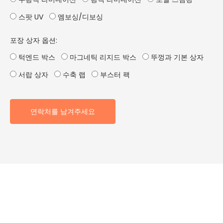
스팟 UV
엠보싱/디보싱
포장 상자 옵션:
턱엔드 박스
마그네틱 리지드 박스
뚜껑과 기본 상자
서랍 상자
수축 랩
부스터 팩
연락처를 남겨주세요