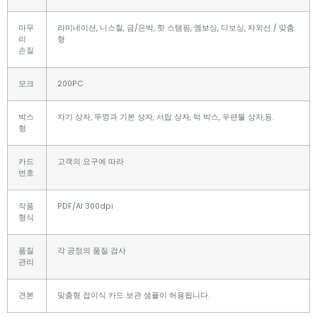
마무
라미네이션, 니스칠, 금/은박, 핫 스탬핑, 엠보싱, 디보싱, 자외선 / 맞춤
리
형
손질
모크
200PC
박스
자기 상자, 뚜껑과 기본 상자, 서랍 상자, 턱 박스, 우편물 상자,등.
형
카드
고객의 요구에 따라
번호
작품
PDF/AI 300dpi
형식
품질
각 공정의 품질 검사
관리
견본
맞춤형 접이식 카드 보관 샘플이 허용됩니다.