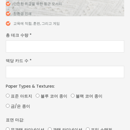
안전한 취급을 위한 둥근 모서리
친환경 인쇄
교육에 적합, 훈련, 그리고 게임
총 데크 수량
*
덱당 카드 수
*
Paper Types & Textures
:
표준 아트지
블루 코어 종이
블랙 코어 종이
금/은 종이
표면 마감:
무광택 라미네이션
광택 라미네이션
포일 스탬핑