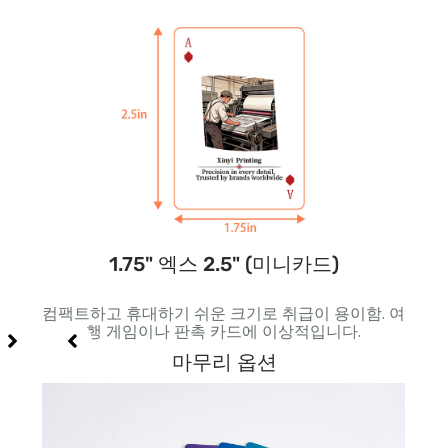
1.75" 엑스 2.5" (미니카드)
 특수
컴팩트하고 휴대하기 쉬운 크기로 취급이 용이함. 여
더 
행 게임이나 판촉 카드에 이상적입니다.
다.
마무리 옵션