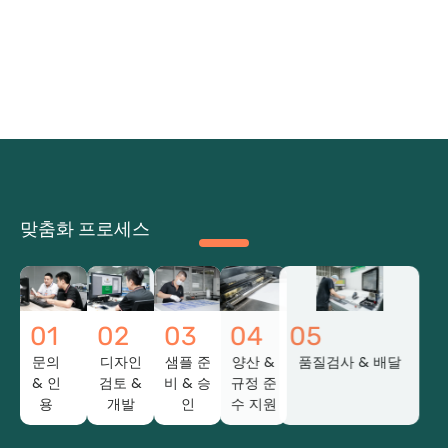
맞춤화 프로세스
01
02
03
04
05
문의
디자인
샘플 준
양산 &
품질검사 & 배달
& 인
검토 &
비 & 승
규정 준
용
개발
인
수 지원