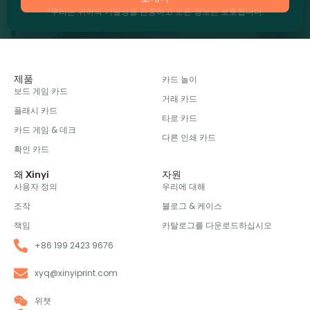
*우리는 귀하의 기밀성을 존중하고 모든 정보는 보호됩니다.
제품
카드 놀이
보드 게임 카드
거래 카드
플래시 카드
타로 카드
카드 게임 & 데크
다른 인쇄 카드
확인 카드
왜 Xinyi
자원
사용자 정의
우리에 대해
조작
블로그 & 케이스
책임
카탈로그를 다운로드하십시오
+86 199 2423 9676
xyq@xinyiprint.com
위챗