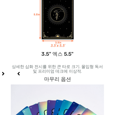
3.5" 엑스 5.5"
와 휴대
상세한 삽화 전시를 위한 큰 타로 크기. 몰입형 독서
균형 
및 프리미엄 데크에 이상적.
마무리 옵션