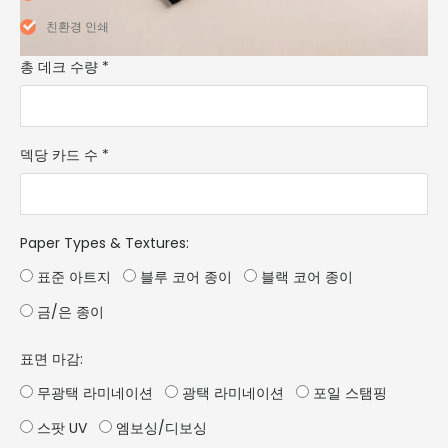
친환경 인쇄
총 데크 수량
*
덱당 카드 수
*
Paper Types & Textures
:
표준 아트지
블루 코어 종이
블랙 코어 종이
금/은 종이
표면 마감:
무광택 라미네이션
광택 라미네이션
포일 스탬핑
스팟 UV
엠보싱/디보싱