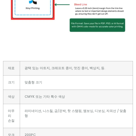
재료
광택 있는 아트지, 크래프트 종이, 멋진 종이, 백상지, 등.
크기
맞춤형 크기
색상
CMYK 또는 기타 특수 색상
마무
라미네이션, 니스칠, 금/은박, 핫 스탬핑, 엠보싱, 디보싱, 자외선 / 맞춤
리
형
손질
모크
200PC