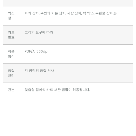
박스
자기 상자, 뚜껑과 기본 상자, 서랍 상자, 턱 박스, 우편물 상자,등.
형
카드
고객의 요구에 따라
번호
작품
PDF/AI 300dpi
형식
품질
각 공정의 품질 검사
관리
견본
맞춤형 접이식 카드 보관 샘플이 허용됩니다.