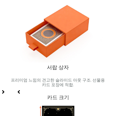
서랍 상자
 금속
프리미엄 느낌의 견고한 슬라이드 아웃 구조. 선물용
자석 
합.
카드 포장에 적합.
카드 크기