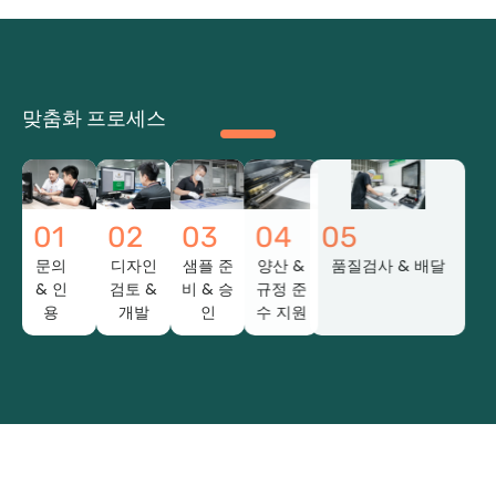
맞춤화 프로세스
01
02
03
04
05
문의
디자인
샘플 준
양산 &
품질검사 & 배달
& 인
검토 &
비 & 승
규정 준
용
개발
인
수 지원