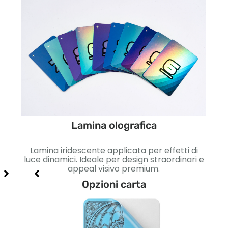
Lamina olografica
etto
Lamina iridescente applicata per effetti di
Lisc
so e
luce dinamici. Ideale per design straordinari e
Id
appeal visivo premium.
Opzioni carta