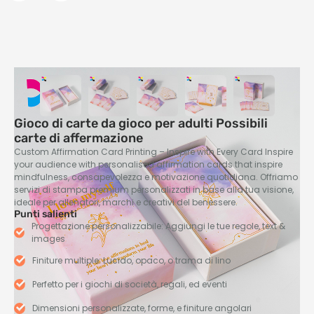
Gioco di carte da gioco per adulti Possibili
carte di affermazione
Custom Affirmation Card Printing – Inspire with Every Card Inspire
your audience with personalised affirmation cards that inspire
mindfulness
, consapevolezza e motivazione quotidiana. Offriamo
servizi di stampa premium personalizzati in base alla tua visione,
ideale per allenatori, marchi e creativi del benessere.
Punti salienti
Progettazione personalizzabile: Aggiungi le tue regole,
text &
images
Finiture multiple: Lucido, opaco, o trama di lino
Perfetto per i giochi di società, regali, ed eventi
Dimensioni personalizzate, forme, e finiture angolari