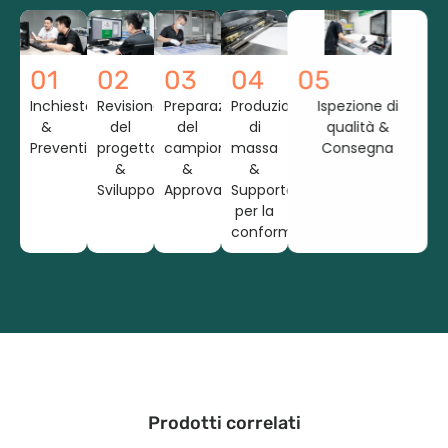
01
02
03
04
05
Inchiesta
Revisione
Preparazione
Produzione
Ispezione di
&
del
del
di
qualità &
Preventivo
progetto
campione
massa
Consegna
&
&
&
Sviluppo
Approvazione
Supporto
per la
conformità
Prodotti correlati