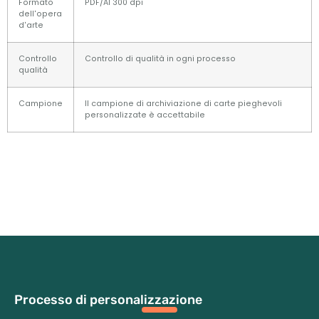
Formato
PDF/AI 300 dpi
dell'opera
d'arte
Controllo
Controllo di qualità in ogni processo
qualità
Campione
Il campione di archiviazione di carte pieghevoli
personalizzate è accettabile
Processo di personalizzazione