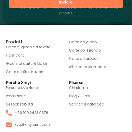
Inviare
*Rispettiamo la tua riservatezza e tutte le informazioni sono
protette.
Prodotti
Carte da gioco
Carte di gioco da tavolo
Carte collezionabili
Flashcard
Carte di tarocchi
Giochi di carte & Mazzi
Altre carte stampate
Carte di affermazione
Perché Xinyi
Risorse
Personalizzazione
Chi siamo
Produzione
Blog & Casi
Responsabilità
Scarica il catalogo
+86 199 2423 9676
xyq@xinyiprint.com