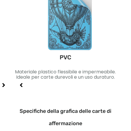
PVC
ica.
Materiale plastico flessibile e impermeabile.
Car
gn di
Ideale per carte durevoli e un uso duraturo.
Ide
Specifiche della grafica delle carte di
affermazione