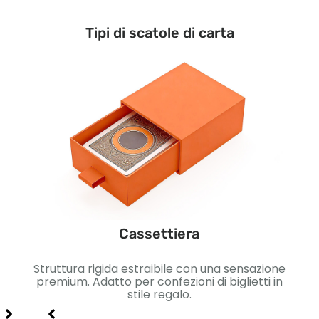
Tipi di scatole di carta
Cassettiera
e per
Struttura rigida estraibile con una sensazione
 carte
premium. Adatto per confezioni di biglietti in
m
, e
stile regalo.