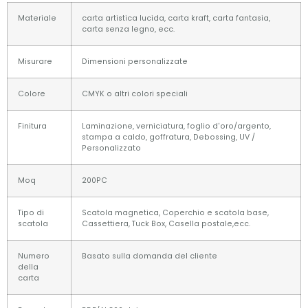
Materiale
carta artistica lucida, carta kraft, carta fantasia,
carta senza legno, ecc.
Misurare
Dimensioni personalizzate
Colore
CMYK o altri colori speciali
Finitura
Laminazione, verniciatura, foglio d'oro/argento,
stampa a caldo, goffratura, Debossing, UV /
Personalizzato
Moq
200PC
Tipo di
Scatola magnetica, Coperchio e scatola base,
scatola
Cassettiera, Tuck Box, Casella postale,ecc.
Numero
Basato sulla domanda del cliente
della
carta