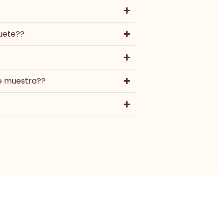
uete??
e muestra??