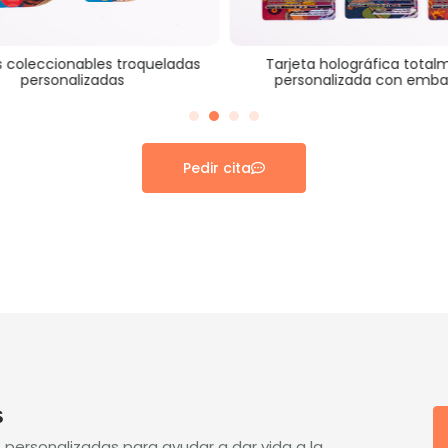
eccionables troqueladas
Tarjeta holográfica totalment
ersonalizadas
personalizada con embalaje.
Pedir cita
s
 personalizadas para ayudar a dar vida a la