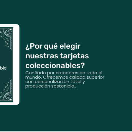
¿Por qué elegir
ible
nuestras tarjetas
MOQ,
coleccionables?
ducción
ible
mpo real
Confiado por creadores en todo el
mundo, Ofrecemos calidad superior
entes.
con personalización total y
producción sostenible..