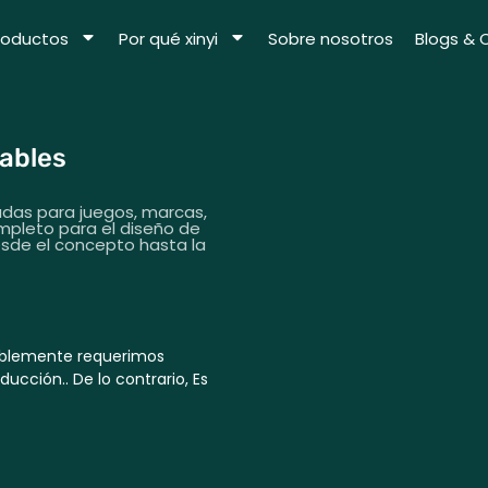
roductos
Por qué xinyi
Sobre nosotros
Blogs & 
nables
adas para juegos, marcas,
mpleto para el diseño de
desde el concepto hasta la
mablemente requerimos
ucción.. De lo contrario, Es