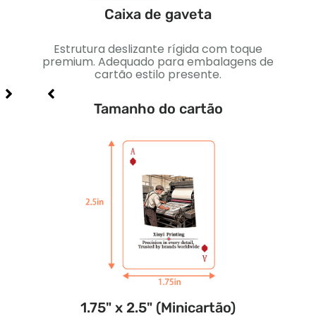
Caixa de gaveta
eção
Estrutura deslizante rígida com toque
Caix
 de
premium. Adequado para embalagens de
Perf
cartão estilo presente.
Tamanho do cartão
1.75" x 2.5" (Minicartão)