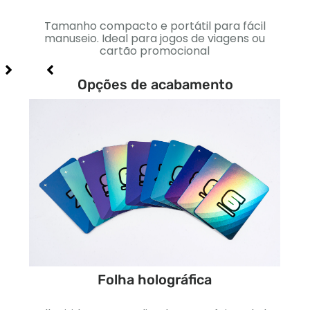
igns
Tamanho compacto e portátil para fácil
U
iais e
manuseio. Ideal para jogos de viagens ou
pad
cartão promocional
Opções de acabamento
Folha holográfica