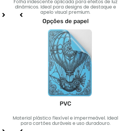
to
Folha iridescente aplicada para efeitos de luz
Sua
 e
dinâmicos. Ideal para designs de destaque e
apelo visual premium.
Opções de papel
PVC
ica.
Material plástico flexível e impermeável. Ideal
Pape
signs
para cartões duráveis ​​e uso duradouro.
Ideal