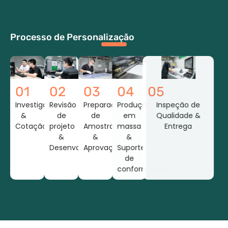
Processo de Personalização
01
02
03
04
05
Investigação
Revisão
Preparação
Produção
Inspeção de
&
de
de
em
Qualidade &
Cotação
projeto
Amostras
massa
Entrega
&
&
&
Desenvolvimento
Aprovação
Suporte
de
conformidade