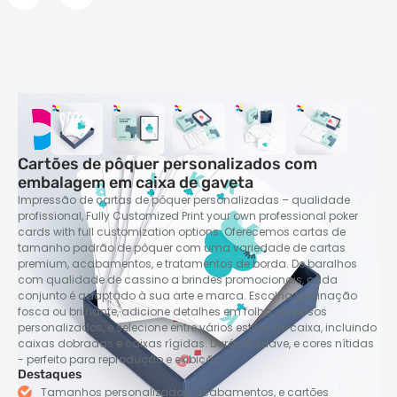
Cartões de pôquer personalizados com
embalagem em caixa de gaveta
Impressão de cartas de pôquer personalizadas – qualidade
profissional,
Fully Customized Print your own professional poker
cards with full customization options
. Oferecemos cartas de
tamanho padrão de pôquer com uma variedade de cartas
premium, acabamentos, e tratamentos de borda. De baralhos
com qualidade de cassino a brindes promocionais, cada
conjunto é adaptado à sua arte e marca. Escolha laminação
fosca ou brilhante, adicione detalhes em folha ou versos
personalizados, e selecione entre vários estilos de caixa, incluindo
caixas dobradas e caixas rígidas. Durável, suave, e cores nítidas
- perfeito para reprodução e exibição.
Destaques
Tamanhos personalizados, acabamentos, e cartões